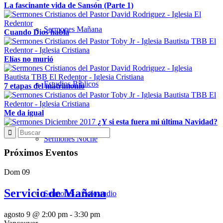
La fascinante vida de Sansón (Parte 1)
Sermones Mañana
Cuando Dios habla
Elías no murió
Estudios Bíblicos
7 etapas del matrimonio
Me da igual
¿Y si esta fuera mi última Navidad?
Sermones Noche
Próximos Eventos
Dom
09
Servicio de Mañana
Sermones – Solo audio
agosto 9 @ 2:00 pm
-
3:30 pm