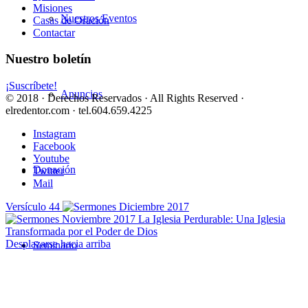
Misiones
Nuestros Eventos
Casas de Oración
Contactar
Nuestro boletín
¡Suscríbete!
Anuncios
© 2018 · Derechos Reservados · All Rights Reserved ·
elredentor.com · tel.604.659.4225
Instagram
Facebook
Youtube
Donación
Twitter
Mail
Versículo 44
La Iglesia Perdurable: Una Iglesia
Transformada por el Poder de Dios
Desplazarse hacia arriba
Seminario