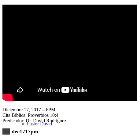
Nuestra Iglesia
Nuevo Visitante
Campaña Pro-templo
Diciembre 17, 2017 – 6PM
Cita Biblica: Proverbios 10:4
Predicador: Dr. David Rodríguez
Pastor David
dec1717pm