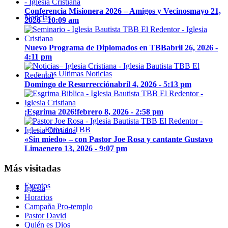
Conferencia Misionera 2026 – Amigos y Vecinos
mayo 21,
Noticias
2026 - 10:09 am
Nuevo Programa de Diplomados en TBB
abril 26, 2026 -
4:11 pm
Las Últimas Noticias
Domingo de Resurrección
abril 4, 2026 - 5:13 pm
¡Esgrima 2026!
febrero 8, 2026 - 2:58 pm
Fotos de TBB
«Sin miedo» – con Pastor Joe Rosa y cantante Gustavo
Lima
enero 13, 2026 - 9:07 pm
Más visitadas
Eventos
Iglesia
Horarios
Campaña Pro-templo
Pastor David
Quién es Dios