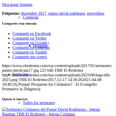
Descargar Sermon
Etiquetas:
diciembre 2017
,
pastor david rodriguez
,
proverbios
Contactar
Compartir esta entrada
Compartir en Facebook
Compartir en Twitter
Compartir en Google+
Horarios
Compartir en Linkedin
Compartir en Tumblr
Compartir por correo
https://www.elredentor.com/wp-content/uploads/2017/01/sermones-
pastor-david-jan17.jpg
225
646
TBB El Redentor
Sermones
https://www.elredentor.com/wp-content/uploads/2023/06/logo-tbb-
2023.png
TBB El Redentor
2017-12-17 14:30:26
2021-04-08
10:40:20
¿Porqué Prosperan los Cristianos? - El Evangelio
Promueve la Diligencia
Quizás te interese
Todos los sermones