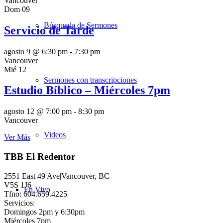
Vancouver
Dom
09
Búsqueda de Sermones
Servicio de Tarde
agosto 9 @ 6:30 pm
-
7:30 pm
Vancouver
Mié
12
Sermones con transcripciones
Estudio Bíblico – Miércoles 7pm
agosto 12 @ 7:00 pm
-
8:30 pm
Vancouver
Videos
Ver Más
TBB El Redentor
2551 East 49 Ave|Vancouver, BC
V5S 1J6
En Vivo
Tfno: 604.659.4225
Servicios:
Domingos 2pm y 6:30pm
Miércoles 7pm