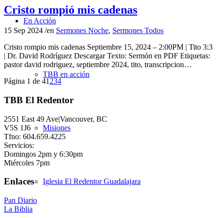
Cristo rompió mis cadenas
En Acción
15 Sep 2024
/
en
Sermones Noche
,
Sermones Todos
Cristo rompio mis cadenas Septiembre 15, 2024 – 2:00PM | Tito 3:3
| Dr. David Rodríguez Descargar Texto: Sermón en PDF Etiquetas:
pastor david rodriguez, septiembre 2024, tito, transcripcion…
TBB en acción
Página 1 de 4
1
2
3
4
TBB El Redentor
2551 East 49 Ave|Vancouver, BC
V5S 1J6
Misiones
Tfno: 604.659.4225
Servicios:
Domingos 2pm y 6:30pm
Miércoles 7pm
Enlaces
Iglesia El Redentor Guadalajara
Pan Diario
La Biblia