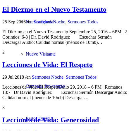
El Diezmo en el Nuevo Testamento
25 Sep 2016
/
en
Sermones Noche
,
Sermones Todos
Nuestra Iglesia
El Diezmo en el Nuevo Testamento Septiembre 25, 2016 – 6PM | 2
Corintios: 6-8 | Dr. David Rodríguez Escuchar Sermón
Descargar Audio: Calidad normal (menos de 10mb)…
2
Nuevo Visitante
Lecciones de Vida: El Respeto
29 Jul 2018
/
en
Sermones Noche
,
Sermones Todos
Campaña Pro-templo
Lecciones de Vida: El Respeto Julio 29, 2018 – 6 PM | Romanos
13:7 | Dr David Rodríguez Escuchar Sermón Descargar Audio:
Calidad normal (menos de 10mb) Descargar…
3
Pastor David
Lecciones de Vida: Generosidad