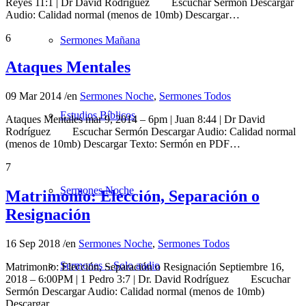
Reyes 11:1 | Dr David Rodríguez Escuchar Sermón Descargar
Audio: Calidad normal (menos de 10mb) Descargar…
6
Sermones Mañana
Ataques Mentales
09 Mar 2014
/
en
Sermones Noche
,
Sermones Todos
Estudios Bíblicos
Ataques Mentales mar 9, 2014 – 6pm | Juan 8:44 | Dr David
Rodríguez Escuchar Sermón Descargar Audio: Calidad normal
(menos de 10mb) Descargar Texto: Sermón en PDF…
7
Sermones Noche
Matrimonio: Elección, Separación o
Resignación
16 Sep 2018
/
en
Sermones Noche
,
Sermones Todos
Sermones – Solo audio
Matrimonio: Elección, Separación o Resignación Septiembre 16,
2018 – 6:00PM | 1 Pedro 3:7 | Dr. David Rodríguez Escuchar
Sermón Descargar Audio: Calidad normal (menos de 10mb)
Descargar…