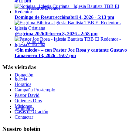
4:11 pm
Nuestros Eventos
Domingo de Resurrección
abril 4, 2026 - 5:13 pm
¡Esgrima 2026!
febrero 8, 2026 - 2:58 pm
Anuncios
«Sin miedo» – con Pastor Joe Rosa y cantante Gustavo
Lima
enero 13, 2026 - 9:07 pm
Más visitadas
Donación
Iglesia
Horarios
Campaña Pro-templo
Pastor David
Quién es Dios
Misiones
Seminario
Casas de Oración
Contactar
Nuestro boletín