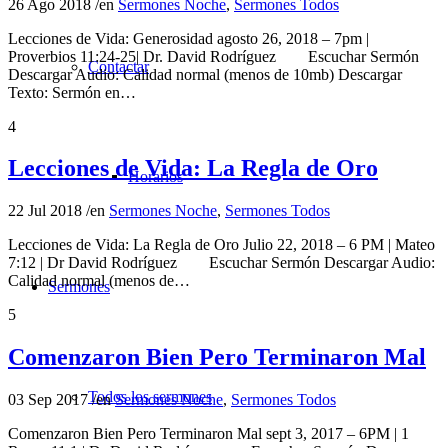
26 Ago 2018
/
en
Sermones Noche
,
Sermones Todos
Lecciones de Vida: Generosidad agosto 26, 2018 – 7pm |
Proverbios 11:24-25| Dr. David Rodríguez Escuchar Sermón
Contactar
Descargar Audio: Calidad normal (menos de 10mb) Descargar
Texto: Sermón en…
4
Lecciones de Vida: La Regla de Oro
Horarios
22 Jul 2018
/
en
Sermones Noche
,
Sermones Todos
Lecciones de Vida: La Regla de Oro Julio 22, 2018 – 6 PM | Mateo
7:12 | Dr David Rodríguez Escuchar Sermón Descargar Audio:
Calidad normal (menos de…
Sermones
5
Comenzaron Bien Pero Terminaron Mal
Todos los sermones
03 Sep 2017
/
en
Sermones Noche
,
Sermones Todos
Comenzaron Bien Pero Terminaron Mal sept 3, 2017 – 6PM | 1