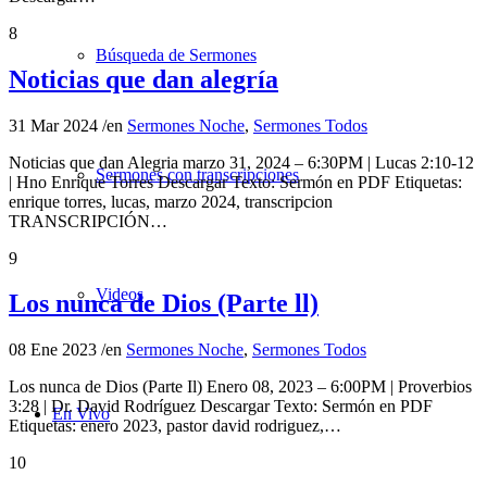
8
Búsqueda de Sermones
Noticias que dan alegría
31 Mar 2024
/
en
Sermones Noche
,
Sermones Todos
Noticias que dan Alegria marzo 31, 2024 – 6:30PM | Lucas 2:10-12
Sermones con transcripciones
| Hno Enrique Torres Descargar Texto: Sermón en PDF Etiquetas:
enrique torres, lucas, marzo 2024, transcripcion
TRANSCRIPCIÓN…
9
Videos
Los nunca de Dios (Parte ll)
08 Ene 2023
/
en
Sermones Noche
,
Sermones Todos
Los nunca de Dios (Parte Il) Enero 08, 2023 – 6:00PM | Proverbios
3:28 | Dr. David Rodríguez Descargar Texto: Sermón en PDF
En Vivo
Etiquetas: enero 2023, pastor david rodriguez,…
10