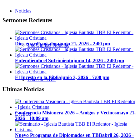
Noticias
Sermones Recientes
Dios guardó mi alma
junio 21, 2026 - 2:00 pm
Las Últimas Noticias
Entendiendo el Sufrimiento
junio 14, 2026 - 2:00 pm
El Incesto en la Biblia
junio 3, 2026 - 7:00 pm
Fotos de TBB
Ultimas Noticias
Conferencia Misionera 2026 – Amigos y Vecinos
mayo 21,
Eventos
2026 - 10:09 am
Nuevo Programa de Diplomados en TBB
abril 26, 2026 -