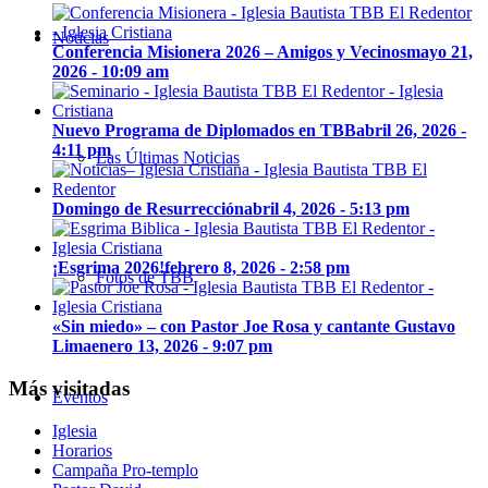
Noticias
Conferencia Misionera 2026 – Amigos y Vecinos
mayo 21,
2026 - 10:09 am
Nuevo Programa de Diplomados en TBB
abril 26, 2026 -
4:11 pm
Las Últimas Noticias
Domingo de Resurrección
abril 4, 2026 - 5:13 pm
¡Esgrima 2026!
febrero 8, 2026 - 2:58 pm
Fotos de TBB
«Sin miedo» – con Pastor Joe Rosa y cantante Gustavo
Lima
enero 13, 2026 - 9:07 pm
Más visitadas
Eventos
Iglesia
Horarios
Campaña Pro-templo