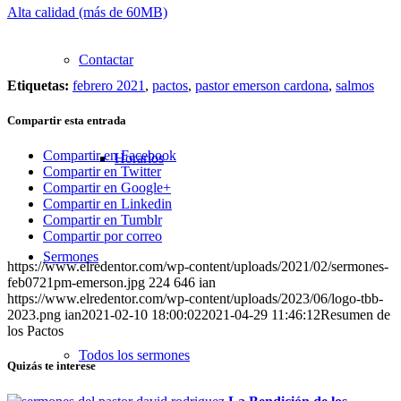
Alta calidad (más de 60MB)
Contactar
Etiquetas:
febrero 2021
,
pactos
,
pastor emerson cardona
,
salmos
Compartir esta entrada
Compartir en Facebook
Horarios
Compartir en Twitter
Compartir en Google+
Compartir en Linkedin
Compartir en Tumblr
Compartir por correo
Sermones
https://www.elredentor.com/wp-content/uploads/2021/02/sermones-
feb0721pm-emerson.jpg
224
646
ian
https://www.elredentor.com/wp-content/uploads/2023/06/logo-tbb-
2023.png
ian
2021-02-10 18:00:02
2021-04-29 11:46:12
Resumen de
los Pactos
Todos los sermones
Quizás te interese