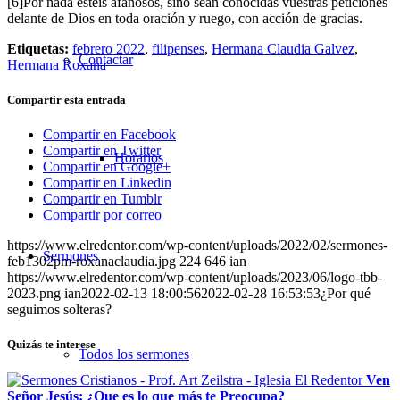
[6]Por nada estéis afanosos, sino sean conocidas vuestras peticiones
delante de Dios en toda oración y ruego, con acción de gracias.
Etiquetas:
febrero 2022
,
filipenses
,
Hermana Claudia Galvez
,
Contactar
Hermana Roxana
Compartir esta entrada
Compartir en Facebook
Compartir en Twitter
Horarios
Compartir en Google+
Compartir en Linkedin
Compartir en Tumblr
Compartir por correo
https://www.elredentor.com/wp-content/uploads/2022/02/sermones-
Sermones
feb1302pm-roxanaclaudia.jpg
224
646
ian
https://www.elredentor.com/wp-content/uploads/2023/06/logo-tbb-
2023.png
ian
2022-02-13 18:00:56
2022-02-28 16:53:53
¿Por qué
seguimos solteras?
Quizás te interese
Todos los sermones
Ven
Señor Jesús: ¿Que es lo que más te Preocupa?