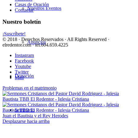
Casas de Oración
Nuestros Eventos
Contactar
Nuestro boletín
¡Suscríbete!
© 2018 · Derechos Reservados · All Rights Reserved ·
Anuncios
elredentor.com · tel.604.659.4225
Instagram
Facebook
Youtube
Twitter
Donación
Mail
Problemas en el matrimonio
Seminario
Juan el Bautista y el Rey Herodes
Desplazarse hacia arriba