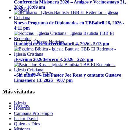
Conferencia Misionera 2026 – Amigos y Vecinos
mayo 21,
2026 - 10:09 am
Noticias
Nuevo Programa de Diplomados en TBB
abril 26, 2026 -
4:11 pm
Las Últimas Noticias
Domingo de Resurrección
abril 4, 2026 - 5:13 pm
¡Esgrima 2026!
febrero 8, 2026 - 2:58 pm
Fotos de TBB
«Sin miedo» – con Pastor Joe Rosa y cantante Gustavo
Lima
enero 13, 2026 - 9:07 pm
Más visitadas
Iglesia
Eventos
Horarios
Campaña Pro-templo
Pastor David
Quién es Dios
Misiones