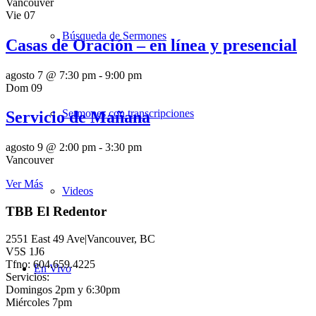
Vancouver
Vie
07
Búsqueda de Sermones
Casas de Oración – en línea y presencial
agosto 7 @ 7:30 pm
-
9:00 pm
Dom
09
Sermones con transcripciones
Servicio de Mañana
agosto 9 @ 2:00 pm
-
3:30 pm
Vancouver
Ver Más
Videos
TBB El Redentor
2551 East 49 Ave|Vancouver, BC
V5S 1J6
Tfno: 604.659.4225
En Vivo
Servicios:
Domingos 2pm y 6:30pm
Miércoles 7pm