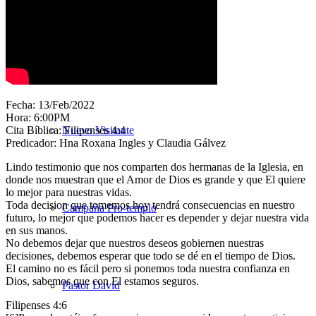
Nuestra Iglesia
Fecha: 13/Feb/2022
Hora: 6:00PM
Cita Bíblica: Filipenses 4:4
Nuevo Visitante
Predicador: Hna Roxana Ingles y Claudia Gálvez
Lindo testimonio que nos comparten dos hermanas de la Iglesia, en
donde nos muestran que el Amor de Dios es grande y que El quiere
lo mejor para nuestras vidas.
Toda decision que tomemos hoy tendrá consecuencias en nuestro
Campaña Pro-templo
futuro, lo mejor que podemos hacer es depender y dejar nuestra vida
en sus manos.
No debemos dejar que nuestros deseos gobiernen nuestras
decisiones, debemos esperar que todo se dé en el tiempo de Dios.
El camino no es fácil pero si ponemos toda nuestra confianza en
Dios, sabemos que con El estamos seguros.
Pastor David
Filipenses 4:6