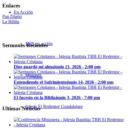
Enlaces
En Acción
Pan Diario
La Biblia
TBB en acción
Sermones Recientes
Dios guardó mi alma
junio 21, 2026 - 2:00 pm
Misiones
Entendiendo el Sufrimiento
junio 14, 2026 - 2:00 pm
El Incesto en la Biblia
junio 3, 2026 - 7:00 pm
Iglesia El Redentor Guadalajara
Ultimas Noticias