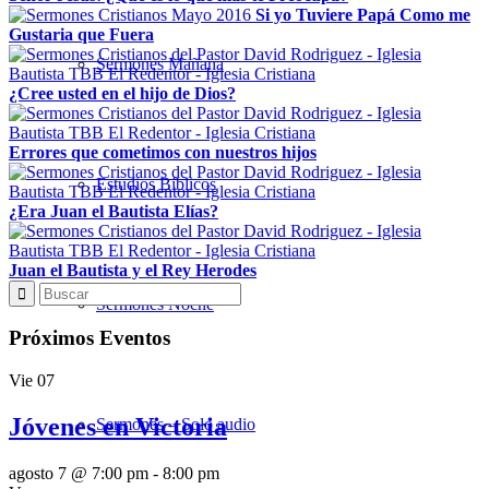
Si yo Tuviere Papá Como me
Gustaria que Fuera
Sermones Mañana
¿Cree usted en el hijo de Dios?
Errores que cometimos con nuestros hijos
Estudios Bíblicos
¿Era Juan el Bautista Elías?
Juan el Bautista y el Rey Herodes
Sermones Noche
Próximos Eventos
Vie
07
Jóvenes en Victoria
Sermones – Solo audio
agosto 7 @ 7:00 pm
-
8:00 pm