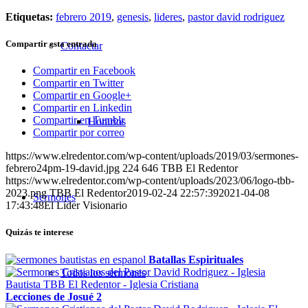
Etiquetas:
febrero 2019
,
genesis
,
lideres
,
pastor david rodriguez
Compartir esta entrada
Contactar
Compartir en Facebook
Compartir en Twitter
Compartir en Google+
Compartir en Linkedin
Compartir en Tumblr
Horarios
Compartir por correo
https://www.elredentor.com/wp-content/uploads/2019/03/sermones-
febrero24pm-19-david.jpg
224
646
TBB El Redentor
https://www.elredentor.com/wp-content/uploads/2023/06/logo-tbb-
2023.png
TBB El Redentor
2019-02-24 22:57:39
2021-04-08
Sermones
17:43:48
El Líder Visionario
Quizás te interese
Batallas Espirituales
Todos los sermones
Lecciones de Josué 2