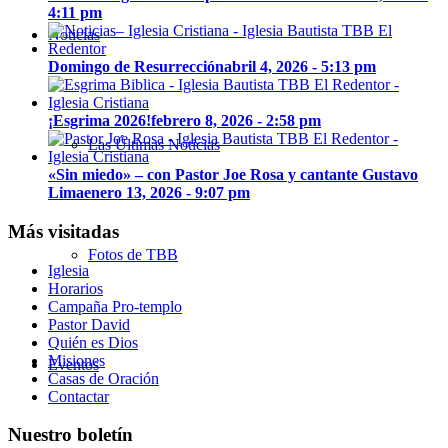
4:11 pm
Noticias
Domingo de Resurrección
abril 4, 2026 - 5:13 pm
¡Esgrima 2026!
febrero 8, 2026 - 2:58 pm
Las Últimas Noticias
«Sin miedo» – con Pastor Joe Rosa y cantante Gustavo
Lima
enero 13, 2026 - 9:07 pm
Más visitadas
Fotos de TBB
Iglesia
Horarios
Campaña Pro-templo
Pastor David
Quién es Dios
Misiones
Eventos
Casas de Oración
Contactar
Nuestro boletín