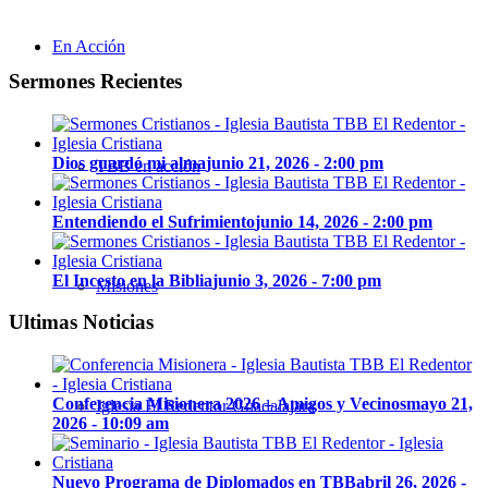
En Acción
Sermones Recientes
Dios guardó mi alma
junio 21, 2026 - 2:00 pm
TBB en acción
Entendiendo el Sufrimiento
junio 14, 2026 - 2:00 pm
El Incesto en la Biblia
junio 3, 2026 - 7:00 pm
Misiones
Ultimas Noticias
Conferencia Misionera 2026 – Amigos y Vecinos
mayo 21,
Iglesia El Redentor Guadalajara
2026 - 10:09 am
Nuevo Programa de Diplomados en TBB
abril 26, 2026 -