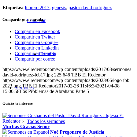
Etiquetas:
febrero 2017
,
genesis
,
pastor david rodriguez
Compartir esta entrada
Contactar
Compartir en Facebook
Compartir en Twitter
Compartir en Google+
Compartir en Linkedin
Compartir en Tumblr
Horarios
Compartir por correo
https://www.elredentor.com/wp-content/uploads/2017/03/sermones-
david-rodriguez-feb17.jpg
225
646
TBB El Redentor
https://www.elredentor.com/wp-content/uploads/2023/06/logo-tbb-
2023.png
TBB El Redentor
2017-02-26 11:46:34
2021-04-08
Sermones
15:00:58
Los Problemas de Abraham: Parte 5
Quizás te interese
Todos los sermones
Muchas Gracias Señor
Noé Pregonero de Justicia