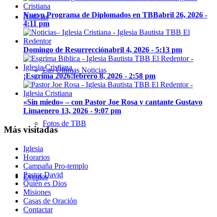
Nuevo Programa de Diplomados en TBB
abril 26, 2026 -
Noticias
4:11 pm
Domingo de Resurrección
abril 4, 2026 - 5:13 pm
Las Últimas Noticias
¡Esgrima 2026!
febrero 8, 2026 - 2:58 pm
«Sin miedo» – con Pastor Joe Rosa y cantante Gustavo
Lima
enero 13, 2026 - 9:07 pm
Fotos de TBB
Más visitadas
Iglesia
Horarios
Campaña Pro-templo
Pastor David
Eventos
Quién es Dios
Misiones
Casas de Oración
Contactar