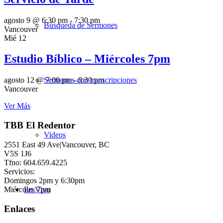
agosto 9 @ 6:30 pm
-
7:30 pm
Búsqueda de Sermones
Vancouver
Mié
12
Estudio Bíblico – Miércoles 7pm
Sermones con transcripciones
agosto 12 @ 7:00 pm
-
8:30 pm
Vancouver
Ver Más
TBB El Redentor
Videos
2551 East 49 Ave|Vancouver, BC
V5S 1J6
Tfno: 604.659.4225
Servicios:
Domingos 2pm y 6:30pm
Miércoles 7pm
En Vivo
Enlaces