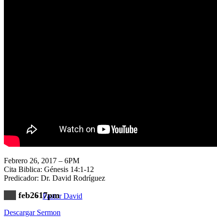
Nuestra Iglesia
Nuevo Visitante
Campaña Pro-templo
Febrero 26, 2017 – 6PM
Cita Biblica: Génesis 14:1-12
Predicador: Dr. David Rodríguez
feb2617pm
Pastor David
Descargar Sermon