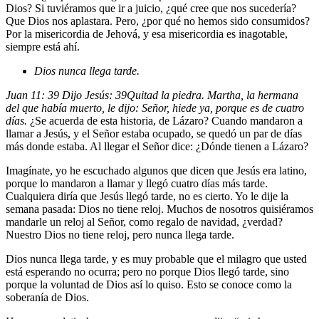
Dios? Si tuviéramos que ir a juicio, ¿qué cree que nos sucedería?
Que Dios nos aplastara. Pero, ¿por qué no hemos sido consumidos?
Por la misericordia de Jehová, y esa misericordia es inagotable,
siempre está ahí.
Dios nunca llega tarde.
Juan 11: 39 Dijo Jesús:
39
Quitad la piedra. Martha, la hermana
del que había muerto, le dijo: Señor, hiede ya, porque es de cuatro
días.
¿Se acuerda de esta historia, de Lázaro? Cuando mandaron a
llamar a Jesús, y el Señor estaba ocupado, se quedó un par de días
más donde estaba. Al llegar el Señor dice: ¿Dónde tienen a Lázaro?
Imagínate, yo he escuchado algunos que dicen que Jesús era latino,
porque lo mandaron a llamar y llegó cuatro días más tarde.
Cualquiera diría que Jesús llegó tarde, no es cierto. Yo le dije la
semana pasada: Dios no tiene reloj. Muchos de nosotros quisiéramos
mandarle un reloj al Señor, como regalo de navidad, ¿verdad?
Nuestro Dios no tiene reloj, pero nunca llega tarde.
Dios nunca llega tarde, y es muy probable que el milagro que usted
está esperando no ocurra; pero no porque Dios llegó tarde, sino
porque la voluntad de Dios así lo quiso. Esto se conoce como la
soberanía de Dios.