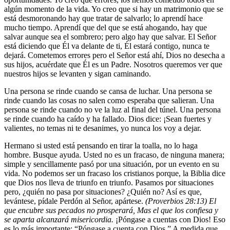
algún momento de la vida. Yo creo que si hay un matrimonio que se
está desmoronando hay que tratar de salvarlo; lo aprendí hace
mucho tiempo. Aprendí que del que se está ahogando, hay que
salvar aunque sea el sombrero; pero algo hay que salvar. El Señor
está diciendo que Él va delante de ti, Él estará contigo, nunca te
dejará. Cometemos errores pero el Señor está ahí, Dios no desecha a
sus hijos, acuérdate que Él es un Padre. Nosotros queremos ver que
nuestros hijos se levanten y sigan caminando.
Una persona se rinde cuando se cansa de luchar. Una persona se
rinde cuando las cosas no salen como esperaba que salieran. Una
persona se rinde cuando no ve la luz al final del túnel. Una persona
se rinde cuando ha caído y ha fallado. Dios dice: ¡Sean fuertes y
valientes, no temas ni te desanimes, yo nunca los voy a dejar.
Hermano si usted está pensando en tirar la toalla, no lo haga
hombre. Busque ayuda. Usted no es un fracaso, de ninguna manera;
simple y sencillamente pasó por una situación, por un evento en su
vida. No podemos ser un fracaso los cristianos porque, la Biblia dice
que Dios nos lleva de triunfo en triunfo. Pasamos por situaciones
pero, ¿quién no pasa por situaciones? ¿Quién no? Así es que,
levántese, pídale Perdón al Señor, apártese.
(Proverbios 28:13) El
que encubre sus pecados no prosperará, Mas el que los confiesa y
se aparta alcanzará misericordia.
¡Póngase a cuentas con Dios! Eso
es lo más importante: “Póngase a cuenta con Dios.” A medida que