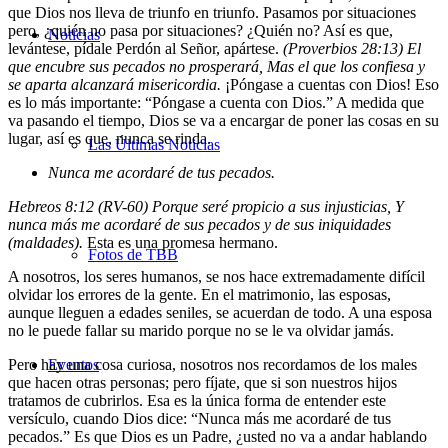
que Dios nos lleva de triunfo en triunfo. Pasamos por situaciones
pero, ¿quién no pasa por situaciones? ¿Quién no? Así es que,
Noticias
levántese, pídale Perdón al Señor, apártese.
(Proverbios 28:13) El
que encubre sus pecados no prosperará, Mas el que los confiesa y
se aparta alcanzará misericordia.
¡Póngase a cuentas con Dios! Eso
es lo más importante: “Póngase a cuenta con Dios.” A medida que
va pasando el tiempo, Dios se va a encargar de poner las cosas en su
lugar, así es que, nunca se rinda.
Las Últimas Noticias
Nunca me acordaré de tus pecados.
Hebreos 8:12 (RV-60) Porque seré propicio a sus injusticias, Y
nunca más me acordaré de sus pecados y de sus iniquidades
(maldades).
Esta es una promesa hermano.
Fotos de TBB
A nosotros, los seres humanos, se nos hace extremadamente difícil
olvidar los errores de la gente. En el matrimonio, las esposas,
aunque lleguen a edades seniles, se acuerdan de todo. A una esposa
no le puede fallar su marido porque no se le va olvidar jamás.
Pero hay una cosa curiosa, nosotros nos recordamos de los males
Eventos
que hacen otras personas; pero fíjate, que si son nuestros hijos
tratamos de cubrirlos. Esa es la única forma de entender este
versículo, cuando Dios dice: “Nunca más me acordaré de tus
pecados.” Es que Dios es un Padre, ¿usted no va a andar hablando