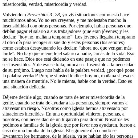
misericordia, verdad, misericordia y verdad.
Volviendo a
Proverbios 3: 28,
yo viví situaciones como esta hace
muchísimos años. Yo no era creyente, y me molestaba mucho la
insensibilidad con otras personas. Por ejemplo, había personas que
debían pagar el salario a sus trabajadores (que eran jóvenes) y les
decían: “hoy no, mañana temprano”. Los jóvenes llegaban temprano
al otro día para recoger su sueldo y estas personas (los señores)
como estaban desayunando les decían: “ahora no, que vengan más
tarde”. No hay que retenerle el salario a nadie, jamás de la vida. Eso
no se hace, Dios nos está diciendo en este pasaje que no podemos
ser insensibles. Y de eso se trata, nunca sea Insensible a la necesidad
de su prójimo. Luego nos habla de la palabra verdad, ¿por qué pone
la palabra verdad? Porque si usted le dice: hoy no, mañana sí; esa es
una manera de mentirle. No le mienta, hable con la verdad. Esto es
una situación delicada.
Déjeme decirle algo, cuando se trata de tener misericordia de la
gente, cuando se trata de ayudar a las personas, siempre vamos a
atravesar un riesgo. Nosotros como iglesia hemos atravesado por
situaciones increíbles. En una oportunidad vinieron personas, a
nosotros, con necesidad de un lugarcito para dormir. Nosotros les
pedimos a familias de la iglesia que por favor nos ayudaran, fueron a
casa de una familia de la iglesia. El siguiente día cuando se
levantaron los hermanos, de la iglesia, ya se habían ido las personas