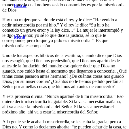
manera por la cual no hemos sido consumidos es por la misericordia
Buscar
de Dios.
Hay una mujer que va donde está el rey y le dice: “He venido a
pedir misericordia por mi hijo.” Y el rey le dijo: “Su hijo ha
cometido un grave error y la ley dice…” La mujer le interrumpió y
le dijo: “Sí señor, yo sé lo que dice la justicia, sé lo que le
Menú
corresponde, pero lo que yo pido es misericordia.” Es que
misericordia es compasión.
Uno de los aspectos bíblicos de la escritura, cuando dice que Dios
nos escogió, que Dios nos predestinó, que Dios nos apartó desde
antes de la fundación del mundo; eso quiere decir que Dios no
guardó, nos cuidó hasta el momento que llegamos a conocerle. ¿Qué
tantas cosas pasaron antes hermano? ¿De cuántas cosas nos guardó
Dios, por su misericordia? ¿Cuántos no le hemos pedido perdón al
Señor por aquellas cosas que hicimos aún antes de conocerlo?
Y esta promesa divina: “Nunca apartaré de ti mi misericordia.” Eso
quiere decir misericordia inagotable. Si la vas a necesitar mañana,
ahí va a estar la misericordia del Señor. Si la vas a necesitar el
próximo año, ahí va a estar la misericordia del Señor.
A la gente se le acaba la misericordia, se le acaba la gracia; pero a
Dios no. Y como lo decíamos ahorita: “te pueden echar de la casa, te