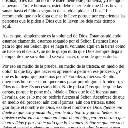
hospital, o les han dicho mire usted tiene este problema; yo le digo a
la persona: “mire hermano, usted debe tener fe de que Dios lo va a
sanar, hasta el último segundo de su vida, pídale a Dios.” Le
recomiendo que no le diga que se lo lleve porque por experiencia las
personas que le piden a Dios que lo lleven los deja más tiempo
aquí.
Así es que, simplemente es la voluntad de Dios. Estamos pidiendo,
estamos clamando, estamos rogando por el Señor. Estamos listos
para lo que sea Señor, que se haga tu voluntad aquí en la tierra como
se hace en el cielo. Que no le quepa duda que Dios siempre llega a
tiempo, de que su voluntad se va a hacer, que no le quepa duda.
Por eso en medio de la prueba, en medio de la tristeza, en medio del
dolor, lo que hay que hacer es aprender a pedir en ese proceso. ¿Y
qué es lo mejor que podemos pedir? Fortaleza, fuerzas. Repito:
queremos huir de eso, no queremos pasar por ningún sufrimiento, y
Dios nos dice: Es necesario hijo. No le pida a Dios que le quite las
cargas, porque le pone más, pídale a Dios que le dé fuerzas para
llevarlas, eso es lo mejor: pedirle fuerzas al Señor. Asegúrese de que
en medio del proceso, aún con lágrimas, aún con tristeza, usted
glorifique el nombre de Dios, exalte el nombre de Dios.
(Señor me
duele lo que estoy pasando, pero te doy honra y gloria Señor. Yo
quisiera estar en esta cama en lugar de mi hijo, pero reconozco que
tú eres Dios y por eso te pido que lo levantes. Señor sé que me va a
doler el corazón, siento que me voy a morir si algo le pasa a esta