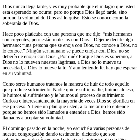
Dios nunca llega tarde, y es muy probable que el milagro que usted
está esperando no ocurra; pero no porque Dios llegó tarde, sino
porque la voluntad de Dios así lo quiso. Esto se conoce como la
soberanía de Dios.
Hace poco platicaba con una persona que me dijo: “mis hermanos
son creyentes, pero están molestos con Dios.” Déjeme decirle algo
hermano: “una persona que se enoja con Dios, no conoce a Dios, no
lo conoce.” Ningún ser humano se puede enojar con Dios, no se
debería de enojar con Dios. ¿Por qué? Porque Dios es soberano, a
Dios no lo mueven nuestras lágrimas, a Dios no lo mueve tu
necesidad, a Dios lo mueve la fe. Y aun teniendo fe, hay que esperar
en su voluntad.
Como seres humanos tratamos la manera de huir de todo aquello
que produce sufrimiento. Nadie quiere sufrir, nadie; huimos de eso,
le huimos al sufrimiento y le huimos al proceso de sufrimiento.
Curiosa e interesantemente la mayoría de veces Dios se glorifica en
ese proceso. Y tiene un plan que usted; a lo mejor no lo entiende
porque no hemos sido llamados a entender a Dios, hemos sido
llamados a aceptar su voluntad.
El domingo pasado en la noche, yo escuché a varias personas de
nuestra congregación dando testimonio, diciendo que son
sobrevivientes de cáncer, por la gracia y la misericordia de Dios.