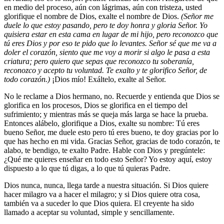
en medio del proceso, aún con lágrimas, aún con tristeza, usted
glorifique el nombre de Dios, exalte el nombre de Dios.
(Señor me
duele lo que estoy pasando, pero te doy honra y gloria Señor. Yo
quisiera estar en esta cama en lugar de mi hijo, pero reconozco que
tú eres Dios y por eso te pido que lo levantes. Señor sé que me va a
doler el corazón, siento que me voy a morir si algo le pasa a esta
criatura; pero quiero que sepas que reconozco tu soberanía,
reconozco y acepto tu voluntad. Te exalto y te glorifico Señor, de
todo corazón.)
¡Dios mío! Exáltelo, exalte al Señor.
No le reclame a Dios hermano, no. Recuerde y entienda que Dios se
glorifica en los procesos, Dios se glorifica en el tiempo del
sufrimiento; y mientras más se queja más larga se hace la prueba.
Entonces alábelo, glorifique a Dios, exalte su nombre: Tú eres
bueno Señor, me duele esto pero tú eres bueno, te doy gracias por lo
que has hecho en mi vida. Gracias Señor, gracias de todo corazón, te
alabo, te bendigo, te exalto Padre. Hable con Dios y pregúntele:
¿Qué me quieres enseñar en todo esto Señor? Yo estoy aquí, estoy
dispuesto a lo que tú digas, a lo que tú quieras Padre.
Dios nunca, nunca, llega tarde a nuestra situación. Si Dios quiere
hacer milagro va a hacer el milagro; y si Dios quiere otra cosa,
también va a suceder lo que Dios quiera. El creyente ha sido
llamado a aceptar su voluntad, simple y sencillamente.