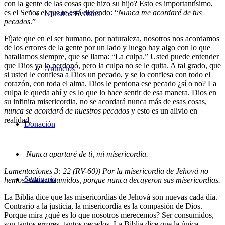
con la gente de las cosas que hizo su hijo? Esto es importantísimo,
es el Señor el que te está diciendo: “
Nunca me acordaré
de tus
Nuestros Eventos
pecados
.”
Fíjate que en el ser humano, por naturaleza, nosotros nos acordamos
de los errores de la gente por un lado y luego hay algo con lo que
batallamos siempre, que se llama: “La culpa.” Usted puede entender
que Dios ya lo perdonó, pero la culpa no se le quita. A tal grado, que
Anuncios
si usted le confiesa a Dios un pecado, y se lo confiesa con todo el
corazón, con toda el alma. Dios le perdona ese pecado ¿sí o no? La
culpa le queda ahí y es lo que lo hace sentir de esa manera. Dios en
su infinita misericordia, no se acordará nunca más de esas cosas,
nunca
se acordará de nuestros pecados
y esto es un alivio en
realidad.
Donación
Nunca apartaré de ti, mi misericordia.
Lamentaciones 3: 22 (RV-60)) Por la misericordia de Jehová no
Seminario
hemos sido consumidos, porque nunca decayeron sus misericordias.
La Biblia dice que las misericordias de Jehová son nuevas cada día.
Contrario a la justicia, la misericordia es la compasión de Dios.
Porque mira ¿qué es lo que nosotros merecemos? Ser consumidos,
son tantos errores, tantos pecados. La Biblia dice que la única