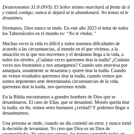
Deuteronomio 31:8 (NVI): El Señor mismo marchará al frente de ti
y estará contigo; nunca te dejará ni te abandonará. No temas ni te
desanimes.
Hermanos, Dios nunca se rinde. En este año 2023 el lema de todos
los Tabernáculos en el mundo es:
“No te rindas.”
Muchas veces la vida es difícil y todos tenemos dificultades de
acuerdo a las circunstancias, al mundo en el que vivimos, a la
situación en la que nos movemos y el desánimo llega a la vida, a
todos los niveles. ¿Cuántas veces queremos tirar la toalla? ¿Cuántas
veces nos frustramos y nos amargamos? Cuando uno atraviesa por
amargura, usualmente se desanima y quiere tirar la toalla. Cuando
no vemos resultados queremos tirar la toalla, cuando vemos que
somos impotentes ante determinadas circunstancias de la vida,
queremos tirar la toalla, nos queremos rendir.
En la Biblia encontramos a grandes hombres de Dios que se
desanimaron. El caso de Elías, que se desanimó. Moisés quería tirar
la toalla, en fin, somos seres humanos ¿verdad? Y podemos llegar a
desanimarnos.
Una persona se rinde, cuando un día cometió un error, y nunca tomó
la decisión de levantarse. Yo creo que Dios es un Dios de
oportunidades. Yo creo que errores, los hemos cometido todos en