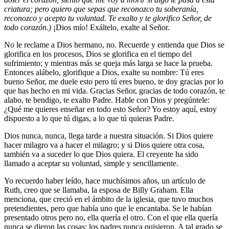
criatura; pero quiero que sepas que reconozco tu soberanía,
reconozco y acepto tu voluntad. Te exalto y te glorifico Señor, de
todo corazón.)
¡Dios mío! Exáltelo, exalte al Señor.
No le reclame a Dios hermano, no. Recuerde y entienda que Dios se
glorifica en los procesos, Dios se glorifica en el tiempo del
sufrimiento; y mientras más se queja más larga se hace la prueba.
Entonces alábelo, glorifique a Dios, exalte su nombre: Tú eres
bueno Señor, me duele esto pero tú eres bueno, te doy gracias por lo
que has hecho en mi vida. Gracias Señor, gracias de todo corazón, te
alabo, te bendigo, te exalto Padre. Hable con Dios y pregúntele:
¿Qué me quieres enseñar en todo esto Señor? Yo estoy aquí, estoy
dispuesto a lo que tú digas, a lo que tú quieras Padre.
Dios nunca, nunca, llega tarde a nuestra situación. Si Dios quiere
hacer milagro va a hacer el milagro; y si Dios quiere otra cosa,
también va a suceder lo que Dios quiera. El creyente ha sido
llamado a aceptar su voluntad, simple y sencillamente.
Yo recuerdo haber leído, hace muchísimos años, un artículo de
Ruth, creo que se llamaba, la esposa de Billy Graham. Ella
menciona, que creció en el ámbito de la iglesia, que tuvo muchos
pretendientes, pero que había uno que le encantaba. Se le habían
presentado otros pero no, ella quería el otro. Con el que ella quería
nunca se dieron las cosas; los padres nunca quisieron. A tal grado se