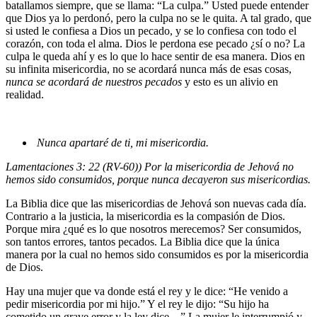
batallamos siempre, que se llama: “La culpa.” Usted puede entender
que Dios ya lo perdonó, pero la culpa no se le quita. A tal grado, que
si usted le confiesa a Dios un pecado, y se lo confiesa con todo el
corazón, con toda el alma. Dios le perdona ese pecado ¿sí o no? La
culpa le queda ahí y es lo que lo hace sentir de esa manera. Dios en
su infinita misericordia, no se acordará nunca más de esas cosas,
nunca
se acordará de nuestros pecados
y esto es un alivio en
realidad.
Nunca apartaré de ti, mi misericordia.
Lamentaciones 3: 22 (RV-60)) Por la misericordia de Jehová no
hemos sido consumidos, porque nunca decayeron sus misericordias.
La Biblia dice que las misericordias de Jehová son nuevas cada día.
Contrario a la justicia, la misericordia es la compasión de Dios.
Porque mira ¿qué es lo que nosotros merecemos? Ser consumidos,
son tantos errores, tantos pecados. La Biblia dice que la única
manera por la cual no hemos sido consumidos es por la misericordia
de Dios.
Hay una mujer que va donde está el rey y le dice: “He venido a
pedir misericordia por mi hijo.” Y el rey le dijo: “Su hijo ha
cometido un grave error y la ley dice…” La mujer le interrumpió y