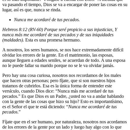
va pasando el tiempo, Dios se va a encargar de poner las cosas en su
lugar, así es que, nunca se rinda.
Nunca me acordaré de tus pecados.
Hebreos 8:12 (RV-60) Porque seré propicio a sus injusticias, Y
nunca más me acordaré de sus pecados y de sus iniquidades
(maldades).
Esta es una promesa hermano.
A nosotros, los seres humanos, se nos hace extremadamente difícil
olvidar los errores de la gente. En el matrimonio, las esposas,
aunque lleguen a edades seniles, se acuerdan de todo. A una esposa
no le puede fallar su marido porque no se le va olvidar jamás.
Pero hay una cosa curiosa, nosotros nos recordamos de los males
que hacen otras personas; pero fíjate, que si son nuestros hijos
tratamos de cubrirlos. Esa es la única forma de entender este
versículo, cuando Dios dice: “Nunca más me acordaré de tus
pecados.” Es que Dios es un Padre, ¿usted no va a andar hablando
con la gente de las cosas que hizo su hijo? Esto es importantísimo,
es el Señor el que te está diciendo: “
Nunca me acordaré
de tus
pecados
.”
Fíjate que en el ser humano, por naturaleza, nosotros nos acordamos
de los errores de la gente por un lado y luego hay algo con lo que