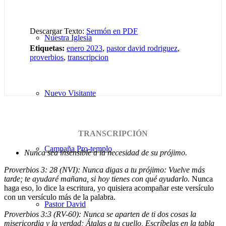
Descargar Texto:
Sermón en PDF
Nuestra Iglesia
Etiquetas:
enero 2023
,
pastor david rodriguez
,
proverbios
,
transcripcion
Nuevo Visitante
TRANSCRIPCIÓN
Campaña Pro-templo
Nunca sea insensible a la necesidad de su prójimo.
Proverbios 3: 28 (NVI): Nunca digas a tu prójimo: Vuelve más
tarde; te ayudaré mañana, si hoy tienes con qué ayudarlo.
Nunca
haga eso, lo dice la escritura, yo quisiera acompañar este versículo
con un versículo más de la palabra.
Pastor David
Proverbios 3:3 (RV-60): Nunca se aparten de ti dos cosas la
misericordia y la verdad; Átalas a tu cuello, Escríbelas en la tabla