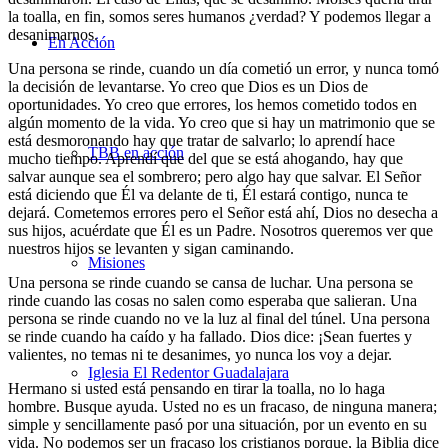
la toalla, en fin, somos seres humanos ¿verdad? Y podemos llegar a
desanimarnos.
En Acción
Una persona se rinde, cuando un día cometió un error, y nunca tomó
la decisión de levantarse. Yo creo que Dios es un Dios de
oportunidades. Yo creo que errores, los hemos cometido todos en
algún momento de la vida. Yo creo que si hay un matrimonio que se
está desmoronando hay que tratar de salvarlo; lo aprendí hace
TBB en acción
mucho tiempo. Aprendí que del que se está ahogando, hay que
salvar aunque sea el sombrero; pero algo hay que salvar. El Señor
está diciendo que Él va delante de ti, Él estará contigo, nunca te
dejará. Cometemos errores pero el Señor está ahí, Dios no desecha a
sus hijos, acuérdate que Él es un Padre. Nosotros queremos ver que
nuestros hijos se levanten y sigan caminando.
Misiones
Una persona se rinde cuando se cansa de luchar. Una persona se
rinde cuando las cosas no salen como esperaba que salieran. Una
persona se rinde cuando no ve la luz al final del túnel. Una persona
se rinde cuando ha caído y ha fallado. Dios dice: ¡Sean fuertes y
valientes, no temas ni te desanimes, yo nunca los voy a dejar.
Iglesia El Redentor Guadalajara
Hermano si usted está pensando en tirar la toalla, no lo haga
hombre. Busque ayuda. Usted no es un fracaso, de ninguna manera;
simple y sencillamente pasó por una situación, por un evento en su
vida. No podemos ser un fracaso los cristianos porque, la Biblia dice