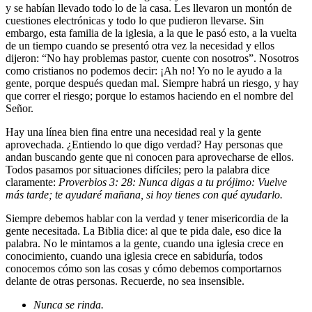
y se habían llevado todo lo de la casa. Les llevaron un montón de
cuestiones electrónicas y todo lo que pudieron llevarse. Sin
embargo, esta familia de la iglesia, a la que le pasó esto, a la vuelta
de un tiempo cuando se presentó otra vez la necesidad y ellos
dijeron: “No hay problemas pastor, cuente con nosotros”. Nosotros
como cristianos no podemos decir: ¡Ah no! Yo no le ayudo a la
gente, porque después quedan mal. Siempre habrá un riesgo, y hay
que correr el riesgo; porque lo estamos haciendo en el nombre del
Señor.
Hay una línea bien fina entre una necesidad real y la gente
aprovechada. ¿Entiendo lo que digo verdad? Hay personas que
andan buscando gente que ni conocen para aprovecharse de ellos.
Todos pasamos por situaciones difíciles; pero la palabra dice
claramente:
Proverbios 3: 28: Nunca digas a tu prójimo: Vuelve
más tarde; te ayudaré mañana, si hoy tienes con qué ayudarlo.
Siempre debemos hablar con la verdad y tener misericordia de la
gente necesitada. La Biblia dice: al que te pida dale, eso dice la
palabra. No le mintamos a la gente, cuando una iglesia crece en
conocimiento, cuando una iglesia crece en sabiduría, todos
conocemos cómo son las cosas y cómo debemos comportarnos
delante de otras personas. Recuerde, no sea insensible.
Nunca se rinda.