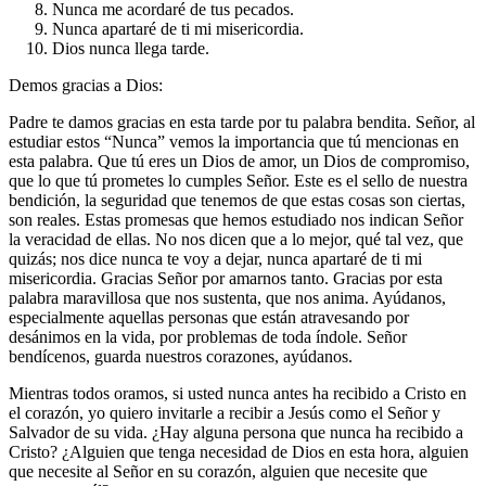
Nunca me acordaré de tus pecados.
Nunca apartaré de ti mi misericordia.
Dios nunca llega tarde.
Demos gracias a Dios:
Padre te damos gracias en esta tarde por tu palabra bendita. Señor, al
estudiar estos “Nunca” vemos la importancia que tú mencionas en
esta palabra. Que tú eres un Dios de amor, un Dios de compromiso,
que lo que tú prometes lo cumples Señor. Este es el sello de nuestra
bendición, la seguridad que tenemos de que estas cosas son ciertas,
son reales. Estas promesas que hemos estudiado nos indican Señor
la veracidad de ellas. No nos dicen que a lo mejor, qué tal vez, que
quizás; nos dice nunca te voy a dejar, nunca apartaré de ti mi
misericordia. Gracias Señor por amarnos tanto. Gracias por esta
palabra maravillosa que nos sustenta, que nos anima. Ayúdanos,
especialmente aquellas personas que están atravesando por
desánimos en la vida, por problemas de toda índole. Señor
bendícenos, guarda nuestros corazones, ayúdanos.
Mientras todos oramos, si usted nunca antes ha recibido a Cristo en
el corazón, yo quiero invitarle a recibir a Jesús como el Señor y
Salvador de su vida. ¿Hay alguna persona que nunca ha recibido a
Cristo? ¿Alguien que tenga necesidad de Dios en esta hora, alguien
que necesite al Señor en su corazón, alguien que necesite que