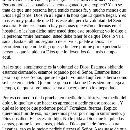
Pero no todas las batallas las hemos ganado ¿me explico? Y no se
trata de que una persona haya tenido menos fe, y mucho menos que
Dios llegó tarde. Dios va a llegar a la hora que Él quiera llegar. Y es
más es muy probable que Dios esté ahí, pero la voluntad del Señor
sea otra. Entonces cuando hay personas que están enfermas en el
hospital, o les han dicho mire usted tiene este problema; yo le digo a
la persona: “mire hermano, usted debe tener fe de que Dios lo va a
sanar, hasta el último segundo de su vida, pídale a Dios.” Le
recomiendo que no le diga que se lo lleve porque por experiencia las
personas que le piden a Dios que lo lleven los deja más tiempo
aquí.
Así es que, simplemente es la voluntad de Dios. Estamos pidiendo,
estamos clamando, estamos rogando por el Señor. Estamos listos
para lo que sea Señor, que se haga tu voluntad aquí en la tierra como
se hace en el cielo. Que no le quepa duda que Dios siempre llega a
tiempo, de que su voluntad se va a hacer, que no le quepa duda.
Por eso en medio de la prueba, en medio de la tristeza, en medio del
dolor, lo que hay que hacer es aprender a pedir en ese proceso. ¿Y
qué es lo mejor que podemos pedir? Fortaleza, fuerzas. Repito:
queremos huir de eso, no queremos pasar por ningún sufrimiento, y
Dios nos dice: Es necesario hijo. No le pida a Dios que le quite las
cargas, porque le pone más, pídale a Dios que le dé fuerzas para
llevarlas, eso es lo mejor: pedirle fuerzas al Señor. Asegúrese de que