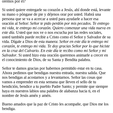
oremos por él?
Si usted quiere entregarle su corazón a Jesús, ahí donde está, levante
su mano o póngase de pie y déjenos orar por usted. Habrá una
persona que se va a acercar a usted para ayudarle a hacer esa
oración al Señor:
Señor te pido perdón por mis pecados. Te entrego
mi vida, te entrego mi corazón. Quiero comenzar una vida nueva en
este día.
Usted que nos ve o nos escucha por las redes sociales,
usted también puede recibir a Cristo como el Señor y Salvador de su
vida. Dígale a Dios de esta manera:
Señor en este día te entrego mi
corazón, te entrego mi vida. Te doy gracias Señor por lo que hiciste
en la cruz del Calvario. En este día te recibo como mi Señor y mi
Salvador
. Si usted hizo esta oración queremos animarle a crecer en
el conocimiento de Dios, de su Santa y Bendita palabra.
Señor te damos gracias por habernos permitido estar en tu casa.
Ahora pedimos que bendigas nuestra entrada, nuestra salida. Que
nos bendigas al acostarnos y a levantarnos. Señor las cosas que
vamos a emprender en esta semana que lleven el sello de tu
bendición, bendice a tu pueblo Padre Santo; y permite que siempre
haya en nuestros labios una palabra de alabanza hacia ti, en el
nombre de Jesús amén y amén.
Bueno amados que la paz de Cristo les acompañe, que Dios me los
bendiga.