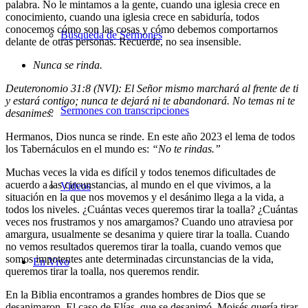
palabra. No le mintamos a la gente, cuando una iglesia crece en
conocimiento, cuando una iglesia crece en sabiduría, todos
conocemos cómo son las cosas y cómo debemos comportarnos
Búsqueda de Sermones
delante de otras personas. Recuerde, no sea insensible.
Nunca se rinda.
Deuteronomio 31:8 (NVI): El Señor mismo marchará al frente de ti
y estará contigo; nunca te dejará ni te abandonará. No temas ni te
Sermones con transcripciones
desanimes.
Hermanos, Dios nunca se rinde. En este año 2023 el lema de todos
los Tabernáculos en el mundo es:
“No te rindas.”
Muchas veces la vida es difícil y todos tenemos dificultades de
acuerdo a las circunstancias, al mundo en el que vivimos, a la
Videos
situación en la que nos movemos y el desánimo llega a la vida, a
todos los niveles. ¿Cuántas veces queremos tirar la toalla? ¿Cuántas
veces nos frustramos y nos amargamos? Cuando uno atraviesa por
amargura, usualmente se desanima y quiere tirar la toalla. Cuando
no vemos resultados queremos tirar la toalla, cuando vemos que
somos impotentes ante determinadas circunstancias de la vida,
En Vivo
queremos tirar la toalla, nos queremos rendir.
En la Biblia encontramos a grandes hombres de Dios que se
desanimaron. El caso de Elías, que se desanimó. Moisés quería tirar