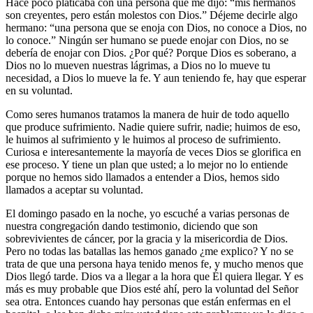
Hace poco platicaba con una persona que me dijo: “mis hermanos
son creyentes, pero están molestos con Dios.” Déjeme decirle algo
hermano: “una persona que se enoja con Dios, no conoce a Dios, no
lo conoce.” Ningún ser humano se puede enojar con Dios, no se
debería de enojar con Dios. ¿Por qué? Porque Dios es soberano, a
Dios no lo mueven nuestras lágrimas, a Dios no lo mueve tu
necesidad, a Dios lo mueve la fe. Y aun teniendo fe, hay que esperar
en su voluntad.
Como seres humanos tratamos la manera de huir de todo aquello
que produce sufrimiento. Nadie quiere sufrir, nadie; huimos de eso,
le huimos al sufrimiento y le huimos al proceso de sufrimiento.
Curiosa e interesantemente la mayoría de veces Dios se glorifica en
ese proceso. Y tiene un plan que usted; a lo mejor no lo entiende
porque no hemos sido llamados a entender a Dios, hemos sido
llamados a aceptar su voluntad.
El domingo pasado en la noche, yo escuché a varias personas de
nuestra congregación dando testimonio, diciendo que son
sobrevivientes de cáncer, por la gracia y la misericordia de Dios.
Pero no todas las batallas las hemos ganado ¿me explico? Y no se
trata de que una persona haya tenido menos fe, y mucho menos que
Dios llegó tarde. Dios va a llegar a la hora que Él quiera llegar. Y es
más es muy probable que Dios esté ahí, pero la voluntad del Señor
sea otra. Entonces cuando hay personas que están enfermas en el