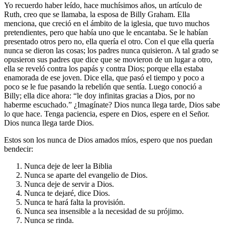
Yo recuerdo haber leído, hace muchísimos años, un artículo de
Ruth, creo que se llamaba, la esposa de Billy Graham. Ella
menciona, que creció en el ámbito de la iglesia, que tuvo muchos
pretendientes, pero que había uno que le encantaba. Se le habían
presentado otros pero no, ella quería el otro. Con el que ella quería
nunca se dieron las cosas; los padres nunca quisieron. A tal grado se
opusieron sus padres que dice que se movieron de un lugar a otro,
ella se reveló contra los papás y contra Dios; porque ella estaba
enamorada de ese joven. Dice ella, que pasó el tiempo y poco a
poco se le fue pasando la rebelión que sentía. Luego conoció a
Billy; ella dice ahora: “le doy infinitas gracias a Dios, por no
haberme escuchado.” ¿Imagínate? Dios nunca llega tarde, Dios sabe
lo que hace. Tenga paciencia, espere en Dios, espere en el Señor.
Dios nunca llega tarde Dios.
Estos son los nunca de Dios amados míos, espero que nos puedan
bendecir:
Nunca deje de leer la Biblia
Nunca se aparte del evangelio de Dios.
Nunca deje de servir a Dios.
Nunca te dejaré, dice Dios.
Nunca te hará falta la provisión.
Nunca sea insensible a la necesidad de su prójimo.
Nunca se rinda.