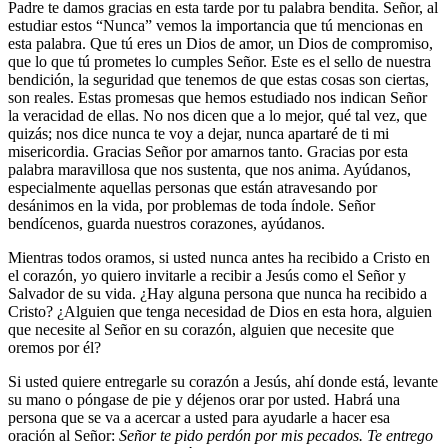
Padre te damos gracias en esta tarde por tu palabra bendita. Señor, al
estudiar estos “Nunca” vemos la importancia que tú mencionas en
esta palabra. Que tú eres un Dios de amor, un Dios de compromiso,
que lo que tú prometes lo cumples Señor. Este es el sello de nuestra
bendición, la seguridad que tenemos de que estas cosas son ciertas,
son reales. Estas promesas que hemos estudiado nos indican Señor
la veracidad de ellas. No nos dicen que a lo mejor, qué tal vez, que
quizás; nos dice nunca te voy a dejar, nunca apartaré de ti mi
misericordia. Gracias Señor por amarnos tanto. Gracias por esta
palabra maravillosa que nos sustenta, que nos anima. Ayúdanos,
especialmente aquellas personas que están atravesando por
desánimos en la vida, por problemas de toda índole. Señor
bendícenos, guarda nuestros corazones, ayúdanos.
Mientras todos oramos, si usted nunca antes ha recibido a Cristo en
el corazón, yo quiero invitarle a recibir a Jesús como el Señor y
Salvador de su vida. ¿Hay alguna persona que nunca ha recibido a
Cristo? ¿Alguien que tenga necesidad de Dios en esta hora, alguien
que necesite al Señor en su corazón, alguien que necesite que
oremos por él?
Si usted quiere entregarle su corazón a Jesús, ahí donde está, levante
su mano o póngase de pie y déjenos orar por usted. Habrá una
persona que se va a acercar a usted para ayudarle a hacer esa
oración al Señor:
Señor te pido perdón por mis pecados. Te entrego