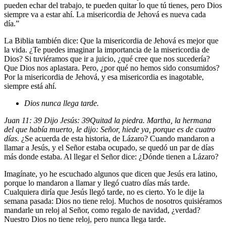
pueden echar del trabajo, te pueden quitar lo que tú tienes, pero Dios
siempre va a estar ahí. La misericordia de Jehová es nueva cada
día.”
La Biblia también dice: Que la misericordia de Jehová es mejor que
la vida. ¿Te puedes imaginar la importancia de la misericordia de
Dios? Si tuviéramos que ir a juicio, ¿qué cree que nos sucedería?
Que Dios nos aplastara. Pero, ¿por qué no hemos sido consumidos?
Por la misericordia de Jehová, y esa misericordia es inagotable,
siempre está ahí.
Dios nunca llega tarde.
Juan 11: 39 Dijo Jesús:
39
Quitad la piedra. Martha, la hermana
del que había muerto, le dijo: Señor, hiede ya, porque es de cuatro
días.
¿Se acuerda de esta historia, de Lázaro? Cuando mandaron a
llamar a Jesús, y el Señor estaba ocupado, se quedó un par de días
más donde estaba. Al llegar el Señor dice: ¿Dónde tienen a Lázaro?
Imagínate, yo he escuchado algunos que dicen que Jesús era latino,
porque lo mandaron a llamar y llegó cuatro días más tarde.
Cualquiera diría que Jesús llegó tarde, no es cierto. Yo le dije la
semana pasada: Dios no tiene reloj. Muchos de nosotros quisiéramos
mandarle un reloj al Señor, como regalo de navidad, ¿verdad?
Nuestro Dios no tiene reloj, pero nunca llega tarde.