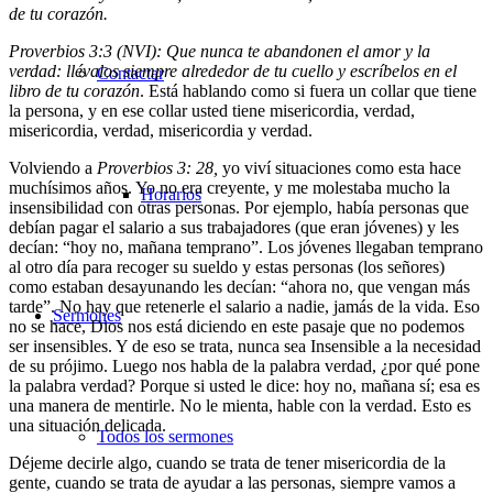
de tu corazón.
Proverbios 3:3 (NVI): Que nunca te abandonen el amor y la
verdad: llévalos siempre alrededor de tu cuello y escríbelos en el
Contactar
libro de tu corazón
. Está hablando como si fuera un collar que tiene
la persona, y en ese collar usted tiene misericordia, verdad,
misericordia, verdad, misericordia y verdad.
Volviendo a
Proverbios 3: 28,
yo viví situaciones como esta hace
muchísimos años. Yo no era creyente, y me molestaba mucho la
Horarios
insensibilidad con otras personas. Por ejemplo, había personas que
debían pagar el salario a sus trabajadores (que eran jóvenes) y les
decían: “hoy no, mañana temprano”. Los jóvenes llegaban temprano
al otro día para recoger su sueldo y estas personas (los señores)
como estaban desayunando les decían: “ahora no, que vengan más
tarde”. No hay que retenerle el salario a nadie, jamás de la vida. Eso
Sermones
no se hace, Dios nos está diciendo en este pasaje que no podemos
ser insensibles. Y de eso se trata, nunca sea Insensible a la necesidad
de su prójimo. Luego nos habla de la palabra verdad, ¿por qué pone
la palabra verdad? Porque si usted le dice: hoy no, mañana sí; esa es
una manera de mentirle. No le mienta, hable con la verdad. Esto es
una situación delicada.
Todos los sermones
Déjeme decirle algo, cuando se trata de tener misericordia de la
gente, cuando se trata de ayudar a las personas, siempre vamos a