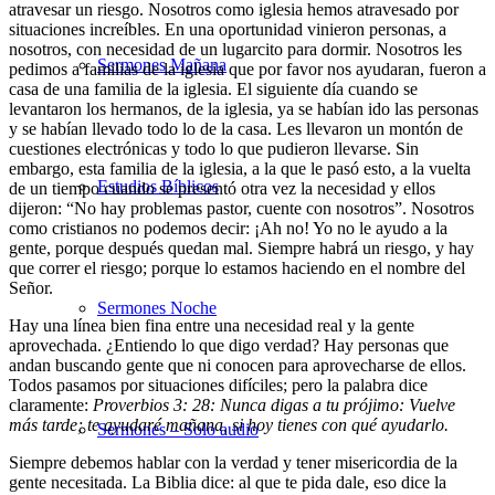
atravesar un riesgo. Nosotros como iglesia hemos atravesado por
situaciones increíbles. En una oportunidad vinieron personas, a
nosotros, con necesidad de un lugarcito para dormir. Nosotros les
Sermones Mañana
pedimos a familias de la iglesia que por favor nos ayudaran, fueron a
casa de una familia de la iglesia. El siguiente día cuando se
levantaron los hermanos, de la iglesia, ya se habían ido las personas
y se habían llevado todo lo de la casa. Les llevaron un montón de
cuestiones electrónicas y todo lo que pudieron llevarse. Sin
embargo, esta familia de la iglesia, a la que le pasó esto, a la vuelta
Estudios Bíblicos
de un tiempo cuando se presentó otra vez la necesidad y ellos
dijeron: “No hay problemas pastor, cuente con nosotros”. Nosotros
como cristianos no podemos decir: ¡Ah no! Yo no le ayudo a la
gente, porque después quedan mal. Siempre habrá un riesgo, y hay
que correr el riesgo; porque lo estamos haciendo en el nombre del
Señor.
Sermones Noche
Hay una línea bien fina entre una necesidad real y la gente
aprovechada. ¿Entiendo lo que digo verdad? Hay personas que
andan buscando gente que ni conocen para aprovecharse de ellos.
Todos pasamos por situaciones difíciles; pero la palabra dice
claramente:
Proverbios 3: 28: Nunca digas a tu prójimo: Vuelve
más tarde; te ayudaré mañana, si hoy tienes con qué ayudarlo.
Sermones – Solo audio
Siempre debemos hablar con la verdad y tener misericordia de la
gente necesitada. La Biblia dice: al que te pida dale, eso dice la