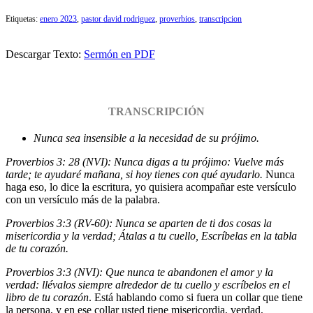
Etiquetas:
enero 2023
,
pastor david rodriguez
,
proverbios
,
transcripcion
Descargar Texto:
Sermón en PDF
TRANSCRIPCIÓN
Nunca sea insensible a la necesidad de su prójimo.
Proverbios 3: 28 (NVI): Nunca digas a tu prójimo: Vuelve más
tarde; te ayudaré mañana, si hoy tienes con qué ayudarlo.
Nunca
haga eso, lo dice la escritura, yo quisiera acompañar este versículo
con un versículo más de la palabra.
Proverbios 3:3 (RV-60): Nunca se aparten de ti dos cosas la
misericordia y la verdad; Átalas a tu cuello, Escríbelas en la tabla
de tu corazón.
Proverbios 3:3 (NVI): Que nunca te abandonen el amor y la
verdad: llévalos siempre alrededor de tu cuello y escríbelos en el
libro de tu corazón
. Está hablando como si fuera un collar que tiene
la persona, y en ese collar usted tiene misericordia, verdad,