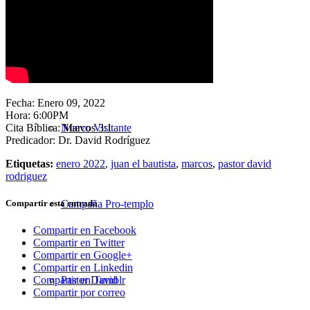
Nuestra Iglesia
Fecha: Enero 09, 2022
Hora: 6:00PM
Cita Bíblica: Marcos 3:1
Nuevo Visitante
Predicador: Dr. David Rodríguez
Etiquetas:
enero 2022
,
juan el bautista
,
marcos
,
pastor david
rodriguez
Compartir esta entrada
Campaña Pro-templo
Compartir en Facebook
Compartir en Twitter
Compartir en Google+
Compartir en Linkedin
Pastor David
Compartir en Tumblr
Compartir por correo