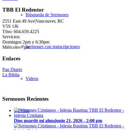
TBB El Redentor
Búsqueda de Sermones
2551 East 49 Ave|Vancouver, BC
V5S 1J6
Tfno: 604.659.4225
Servicios:
Domingos 2pm y 6:30pm
Sermones con transcripciones
Miércoles 7pm
Enlaces
Pan Diario
La Biblia
Videos
Sermones Recientes
En Vivo
Dios guardó mi alma
junio 21, 2026 - 2:00 pm