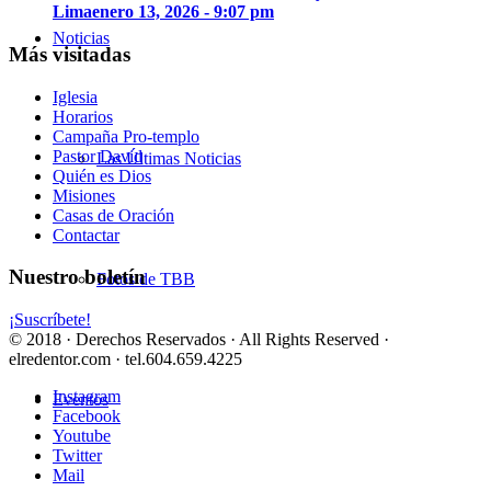
Lima
enero 13, 2026 - 9:07 pm
Noticias
Más visitadas
Iglesia
Horarios
Campaña Pro-templo
Pastor David
Las Últimas Noticias
Quién es Dios
Misiones
Casas de Oración
Contactar
Nuestro boletín
Fotos de TBB
¡Suscríbete!
© 2018 · Derechos Reservados · All Rights Reserved ·
elredentor.com · tel.604.659.4225
Instagram
Eventos
Facebook
Youtube
Twitter
Mail