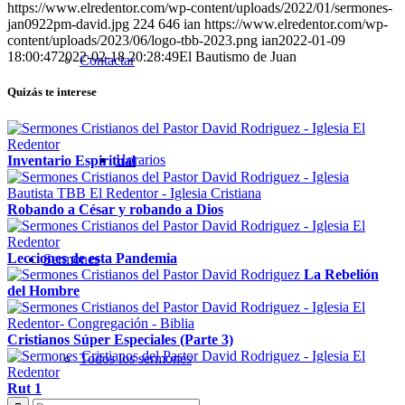
https://www.elredentor.com/wp-content/uploads/2022/01/sermones-
jan0922pm-david.jpg
224
646
ian
https://www.elredentor.com/wp-
content/uploads/2023/06/logo-tbb-2023.png
ian
2022-01-09
18:00:47
2022-02-18 20:28:49
El Bautismo de Juan
Contactar
Quizás te interese
Horarios
Inventario Espiritual
Robando a César y robando a Dios
Lecciones de esta Pandemia
Sermones
La Rebelión
del Hombre
Cristianos Súper Especiales (Parte 3)
Todos los sermones
Rut 1