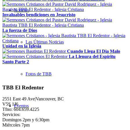
Noticias
Invaluables bendiciones en Jesucristo
La fuerza de Dios
Las Últimas Noticias
Unidad en la Iglesia
Cuando Llega El Dia Malo
La Llenura del Espíritu
Santo Parte 2
Fotos de TBB
TBB El Redentor
2551 East 49 Ave|Vancouver, BC
V5S 1J6
Eventos
Tfno: 604.659.4225
Servicios:
Domingos 2pm y 6:30pm
Miércoles 7pm