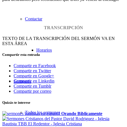
Contactar
TRANSCRIPCIÓN
TEXTO DE LA TRANSCRIPCIÓN DEL SERMÓN VA EN
ESTA ÁREA
Horarios
Compartir esta entrada
Compartir en Facebook
Compartir en Twitter
Compartir en Google+
Compartir en Linkedin
Sermones
Compartir en Tumblr
Compartir por correo
Quizás te interese
Todos los sermones
Orando Biblicamente