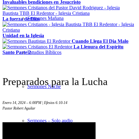
Invaluables bendiciones en Jesucristo
Sermones Mañana
La fuerza de Dios
Unidad en la Iglesia
Cuando Llega El Dia Malo
La Llenura del Espíritu
Santo Parte 2
Estudios Bíblicos
Preparados para la Lucha
Sermones Noche
Enero 14, 2024 – 6:00PM | Efesios 6:10-14
Pastor Robert Aguilar
Sermones – Solo audio