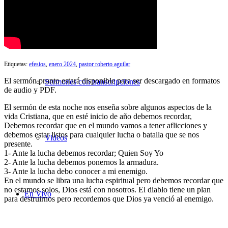
Búsqueda de Sermones
Etiquetas:
efesios
,
enero 2024
,
pastor roberto aguilar
El sermón pronto estará disponible para ser descargado en formatos
Sermones con transcripciones
de audio y PDF.
El sermón de esta noche nos enseña sobre algunos aspectos de la
vida Cristiana, que en esté inicio de año debemos recordar,
Debemos recordar que en el mundo vamos a tener aflicciones y
debemos estar listos para cualquier lucha o batalla que se nos
Videos
presente.
1- Ante la lucha debemos recordar; Quien Soy Yo
2- Ante la lucha debemos ponernos la armadura.
3- Ante la lucha debo conocer a mi enemigo.
En el mundo se libra una lucha espiritual pero debemos recordar que
no estamos solos, Dios está con nosotros. El diablo tiene un plan
En Vivo
para destruirnos pero recordemos que Dios ya venció al enemigo.