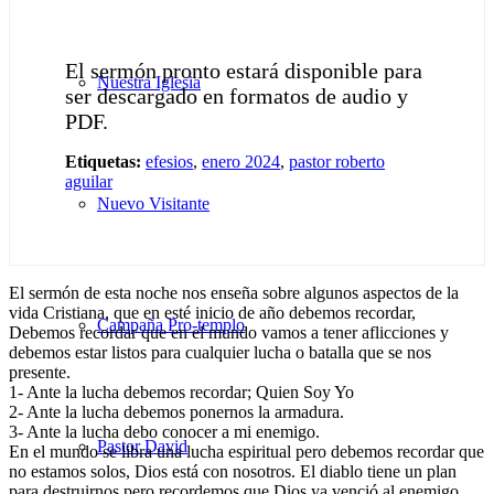
El sermón pronto estará disponible para
Nuestra Iglesia
ser descargado en formatos de audio y
PDF.
Etiquetas:
efesios
,
enero 2024
,
pastor roberto
aguilar
Nuevo Visitante
El sermón de esta noche nos enseña sobre algunos aspectos de la
vida Cristiana, que en esté inicio de año debemos recordar,
Campaña Pro-templo
Debemos recordar que en el mundo vamos a tener aflicciones y
debemos estar listos para cualquier lucha o batalla que se nos
presente.
1- Ante la lucha debemos recordar; Quien Soy Yo
2- Ante la lucha debemos ponernos la armadura.
3- Ante la lucha debo conocer a mi enemigo.
Pastor David
En el mundo se libra una lucha espiritual pero debemos recordar que
no estamos solos, Dios está con nosotros. El diablo tiene un plan
para destruirnos pero recordemos que Dios ya venció al enemigo.