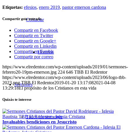
Etiquetas:
efesios
,
enero 2019
,
pastor emerson cardona
Compartir esta entrada
Contactar
Compartir en Facebook
Compartir en Twitter
Compartir en Google+
Compartir en Linkedin
Compartir en Tumblr
Horarios
Compartir por correo
https://www.elredentor.com/wp-content/uploads/2019/01/sermones-
febrero20-19pm-emerson.jpg
224
646
TBB El Redentor
https://www.elredentor.com/wp-content/uploads/2023/06/logo-tbb-
2023.png
TBB El Redentor
2019-01-20 13:17:08
2021-04-08
Sermones
13:29:18
El propósito de los Cristianos en esta vida
Quizás te interese
Todos los sermones
Invaluables bendiciones en Jesucristo