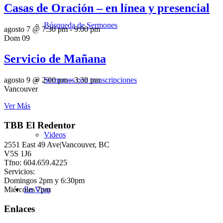
Casas de Oración – en línea y presencial
Búsqueda de Sermones
agosto 7 @ 7:30 pm
-
9:00 pm
Dom
09
Servicio de Mañana
Sermones con transcripciones
agosto 9 @ 2:00 pm
-
3:30 pm
Vancouver
Ver Más
TBB El Redentor
Videos
2551 East 49 Ave|Vancouver, BC
V5S 1J6
Tfno: 604.659.4225
Servicios:
Domingos 2pm y 6:30pm
Miércoles 7pm
En Vivo
Enlaces