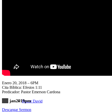
Nuestra Iglesia
Nuevo Visitante
Campaña Pro-templo
Enero 20, 2018 – 6PM
Cita Bíblica: Efesios 1:11
Predicador: Pastor Emerson Cardona
jan2019pm
Pastor David
Descargar Sermon