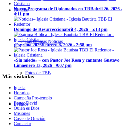
Nuevo Programa de Diplomados en TBB
abril 26, 2026 -
Noticias
4:11 pm
Domingo de Resurrección
abril 4, 2026 - 5:13 pm
Las Últimas Noticias
¡Esgrima 2026!
febrero 8, 2026 - 2:58 pm
«Sin miedo» – con Pastor Joe Rosa y cantante Gustavo
Lima
enero 13, 2026 - 9:07 pm
Fotos de TBB
Más visitadas
Iglesia
Horarios
Campaña Pro-templo
Pastor David
Eventos
Quién es Dios
Misiones
Casas de Oración
Contactar