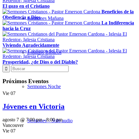
El gozo en el Cristiano
Beneficios de la
Obediencia a Dios
Sermones Mañana
La Indiferencia
hacia la Cruz
Viviendo Agradecidamente
Estudios Bíblicos
Prosperidad, ¿de Dios o del Diablo?
Próximos Eventos
Sermones Noche
Vie
07
Jóvenes en Victoria
agosto 7 @ 7:00 pm
-
8:00 pm
Sermones – Solo audio
Vancouver
Vie
07