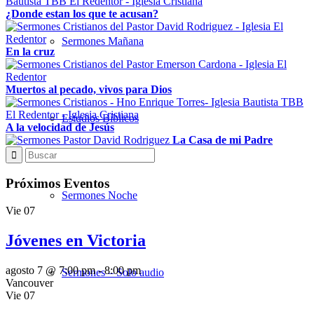
¿Donde estan los que te acusan?
Sermones Mañana
En la cruz
Muertos al pecado, vivos para Dios
Estudios Bíblicos
A la velocidad de Jesús
La Casa de mi Padre
Próximos Eventos
Sermones Noche
Vie
07
Jóvenes en Victoria
agosto 7 @ 7:00 pm
-
8:00 pm
Sermones – Solo audio
Vancouver
Vie
07