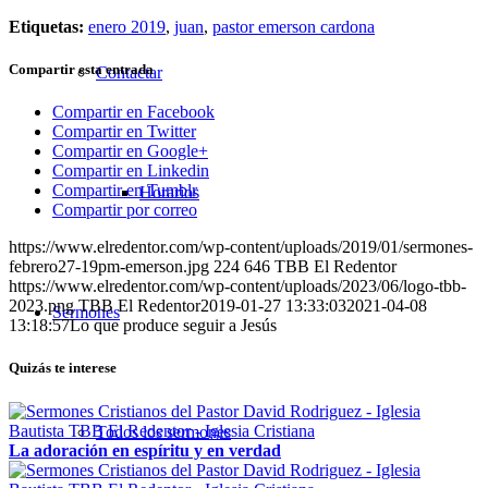
Etiquetas:
enero 2019
,
juan
,
pastor emerson cardona
Compartir esta entrada
Contactar
Compartir en Facebook
Compartir en Twitter
Compartir en Google+
Compartir en Linkedin
Compartir en Tumblr
Horarios
Compartir por correo
https://www.elredentor.com/wp-content/uploads/2019/01/sermones-
febrero27-19pm-emerson.jpg
224
646
TBB El Redentor
https://www.elredentor.com/wp-content/uploads/2023/06/logo-tbb-
2023.png
TBB El Redentor
2019-01-27 13:33:03
2021-04-08
Sermones
13:18:57
Lo que produce seguir a Jesús
Quizás te interese
Todos los sermones
La adoración en espíritu y en verdad