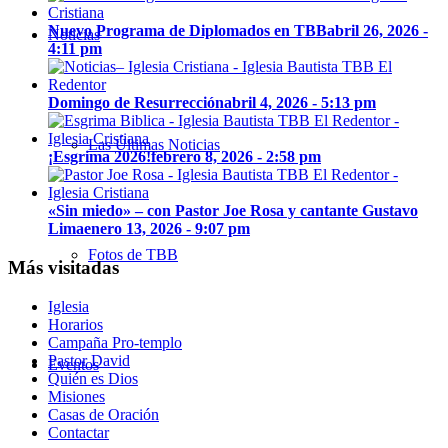
Nuevo Programa de Diplomados en TBB
abril 26, 2026 -
Noticias
4:11 pm
Domingo de Resurrección
abril 4, 2026 - 5:13 pm
Las Últimas Noticias
¡Esgrima 2026!
febrero 8, 2026 - 2:58 pm
«Sin miedo» – con Pastor Joe Rosa y cantante Gustavo
Lima
enero 13, 2026 - 9:07 pm
Fotos de TBB
Más visitadas
Iglesia
Horarios
Campaña Pro-templo
Pastor David
Eventos
Quién es Dios
Misiones
Casas de Oración
Contactar