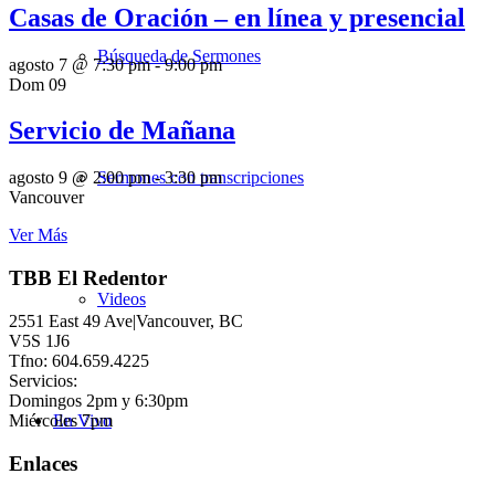
Casas de Oración – en línea y presencial
Búsqueda de Sermones
agosto 7 @ 7:30 pm
-
9:00 pm
Dom
09
Servicio de Mañana
Sermones con transcripciones
agosto 9 @ 2:00 pm
-
3:30 pm
Vancouver
Ver Más
TBB El Redentor
Videos
2551 East 49 Ave|Vancouver, BC
V5S 1J6
Tfno: 604.659.4225
Servicios:
Domingos 2pm y 6:30pm
Miércoles 7pm
En Vivo
Enlaces