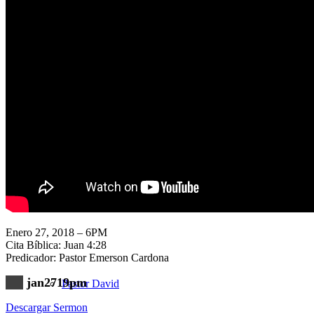
Nuestra Iglesia
Nuevo Visitante
Campaña Pro-templo
Enero 27, 2018 – 6PM
Cita Bíblica: Juan 4:28
Predicador: Pastor Emerson Cardona
jan2719pm
Pastor David
Descargar Sermon