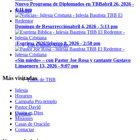
Nuevo Programa de Diplomados en TBB
abril 26, 2026 -
4:11 pm
Noticias
Domingo de Resurrección
abril 4, 2026 - 5:13 pm
¡Esgrima 2026!
febrero 8, 2026 - 2:58 pm
Las Últimas Noticias
«Sin miedo» – con Pastor Joe Rosa y cantante Gustavo
Lima
enero 13, 2026 - 9:07 pm
Más visitadas
Fotos de TBB
Iglesia
Horarios
Campaña Pro-templo
Pastor David
Quién es Dios
Eventos
Misiones
Casas de Oración
Contactar