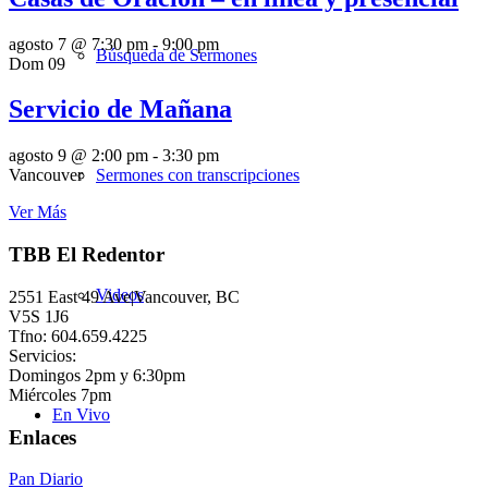
agosto 7 @ 7:30 pm
-
9:00 pm
Búsqueda de Sermones
Dom
09
Servicio de Mañana
agosto 9 @ 2:00 pm
-
3:30 pm
Sermones con transcripciones
Vancouver
Ver Más
TBB El Redentor
Videos
2551 East 49 Ave|Vancouver, BC
V5S 1J6
Tfno: 604.659.4225
Servicios:
Domingos 2pm y 6:30pm
Miércoles 7pm
En Vivo
Enlaces
Pan Diario