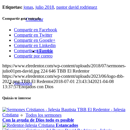
Etiquetas:
jonas
,
julio 2018
,
pastor david rodriguez
Compartir esta entrada
Contactar
Compartir en Facebook
Compartir en Twitter
Compartir en Google+
Compartir en Linkedin
Compartir en Tumblr
Horarios
Compartir por correo
https://www.elredentor.com/wp-content/uploads/2018/07/sermones-
julio01pm-david.jpg
224
646
TBB El Redentor
https://www.elredentor.com/wp-content/uploads/2023/06/logo-tbb-
2023.png
TBB El Redentor
2018-07-01 23:43:34
2021-04-08
Sermones
13:37:57
Enojados con Dios
Quizás te interese
Todos los sermones
Con la ayuda de Dios todo es posible
Estancados