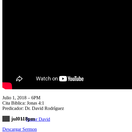
Nuestra Iglesia
Nuevo Visitante
Campaña Pro-templo
Julio 1, 2018 – 6PM
Cita Biblica: Jonas 4:1
Predicador: Dr. David Rodríguez
jul0118pm
Pastor David
Descargar Sermon