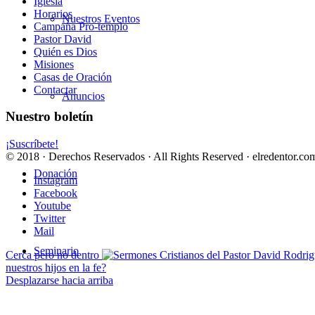
Iglesia
Horarios
Nuestros Eventos
Campaña Pro-templo
Pastor David
Quién es Dios
Misiones
Casas de Oración
Contactar
Anuncios
Nuestro boletín
¡Suscríbete!
© 2018 · Derechos Reservados · All Rights Reserved · elredentor.com
Donación
Instagram
Facebook
Youtube
Twitter
Mail
Seminario
Cerca pero no dentro
nuestros hijos en la fe?
Desplazarse hacia arriba