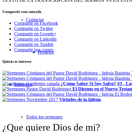
TEXTO DE LA TRANSCRIPCIÓN DEL SERMÓN VA EN EST
Compartir esta entrada
Contactar
Compartir en Facebook
Compartir en Twitter
Compartir en Google+
Compartir en Linkedin
Compartir en Tumblr
Compartir por correo
Horarios
Quizás te interese
¿Como Saber Si Soy Salvo? #3 - Los
Sermones
El Diezmo en el Nuevo Testa
Virtudes de la Iglesia
Todos los sermones
¿Que quiere Dios de mi?