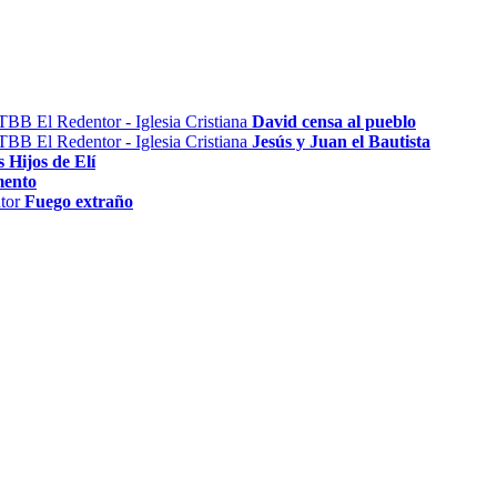
David censa al pueblo
Jesús y Juan el Bautista
 Hijos de Elí
mento
Fuego extraño