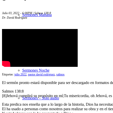
Julio 03, 2022 – 6:00PM | Salmos 138:8
Sermones Mañana
Dr. David Rodríguez
Estudios Bíblicos
Sermones Noche
Etiquetas:
julio 2022
,
pastor david rodriguez
,
salmos
El sermón pronto estará disponible para ser descargado en formatos 
Salmos 138:8
[8]Jehová cumplirá su propósito en mí;Tu misericordia, oh Jehová, e
Sermones – Solo audio
Esta predica nos enseña que a lo largo de la historia, Dios ha necesit
El ha usado a personas como nosotros para realizar su obra y en el tie