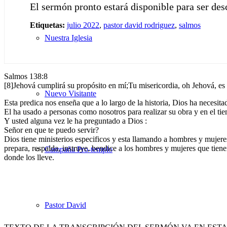
El sermón pronto estará disponible para ser de
Etiquetas:
julio 2022
,
pastor david rodriguez
,
salmos
Nuestra Iglesia
Salmos 138:8
[8]Jehová cumplirá su propósito en mí;Tu misericordia, oh Jehová, e
Nuevo Visitante
Esta predica nos enseña que a lo largo de la historia, Dios ha necesit
El ha usado a personas como nosotros para realizar su obra y en el tie
Y usted alguna vez le ha preguntado a Dios :
Señor en que te puedo servir?
Dios tiene ministerios especificos y esta llamando a hombres y mujere
prepara, respalda, instruye, bendice a los hombres y mujeres que tien
Campaña Pro-templo
donde los lleve.
Pastor David