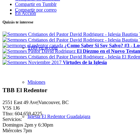
Compartir en Tumblr
Compartir por correo
En Acción
Quizás te interese
¿Como Saber Si Soy Salvo? #3 - Los
TBB en acción
El Diezmo en el Nuevo Testa
Virtudes de la Iglesia
Misiones
TBB El Redentor
2551 East 49 Ave|Vancouver, BC
V5S 1J6
Tfno: 604.659.4225
Iglesia El Redentor Guadalajara
Servicios:
Domingos 2pm y 6:30pm
Miércoles 7pm