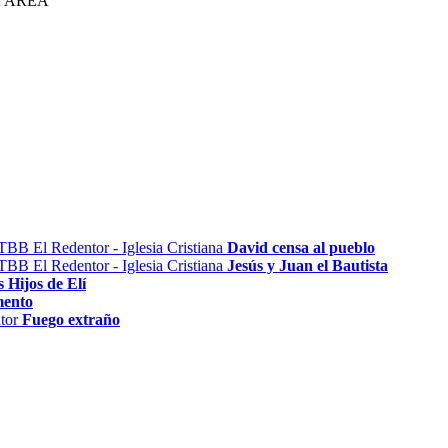
A ÁREA
David censa al pueblo
Jesús y Juan el Bautista
 Hijos de Elí
mento
Fuego extraño