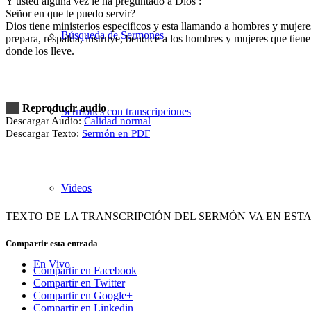
Y usted alguna vez le ha preguntado a Dios :
Señor en que te puedo servir?
Dios tiene ministerios especificos y esta llamando a hombres y mujere
Búsqueda de Sermones
prepara, respalda, instruye, bendice a los hombres y mujeres que tien
donde los lleve.
Reproducir audio
Sermones con transcripciones
Descargar Audio:
Calidad normal
Descargar Texto:
Sermón en PDF
Videos
TEXTO DE LA TRANSCRIPCIÓN DEL SERMÓN VA EN EST
Compartir esta entrada
En Vivo
Compartir en Facebook
Compartir en Twitter
Compartir en Google+
Compartir en Linkedin