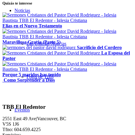
Quizás te interese
Noticias
Elias en el Nuevo Testamento
Maravillosa Gracia (Parte 5)
Las Últimas Noticias
Sacrificio del Cordero
La Esposa del
Pastor
Porque 5 maridos has tenido
Fotos de TBB
Como Sorprender a Dios
TBB El Redentor
Eventos
2551 East 49 Ave|Vancouver, BC
V5S 1J6
Tfno: 604.659.4225
Servicios: