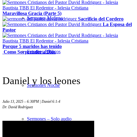
Maravillosa Gracia (Parte 5)
Sermones Mañana
Sacrificio del Cordero
La Esposa del
Pastor
Porque 5 maridos has tenido
Estudios Bíblicos
Como Sorprender a Dios
Daniel y los leones
Sermones Noche
Julio 13, 2025 – 6:30PM | Daniel 6:1-4
Dr. David Rodríguez
Sermones – Solo audio