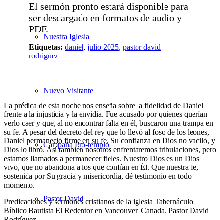
El sermón pronto estará disponible para
ser descargado en formatos de audio y
PDF.
Nuestra Iglesia
Etiquetas:
daniel
,
julio 2025
,
pastor david
rodriguez
Nuevo Visitante
La prédica de esta noche nos enseña sobre la fidelidad de Daniel
frente a la injusticia y la envidia. Fue acusado por quienes querían
verlo caer y que, al no encontrar falta en él, buscaron una trampa en
su fe. A pesar del decreto del rey que lo llevó al foso de los leones,
Daniel permaneció firme en su fe. Su confianza en Dios no vaciló, y
Campaña Pro-templo
Dios lo libró. Así también nosotros enfrentaremos tribulaciones, pero
estamos llamados a permanecer fieles. Nuestro Dios es un Dios
vivo, que no abandona a los que confían en Él. Que nuestra fe,
sostenida por Su gracia y misericordia, dé testimonio en todo
momento.
Pastor David
Predicaciones y sermones cristianos de la iglesia Tabernáculo
Bíblico Bautista El Redentor en Vancouver, Canada. Pastor David
Rodríguez