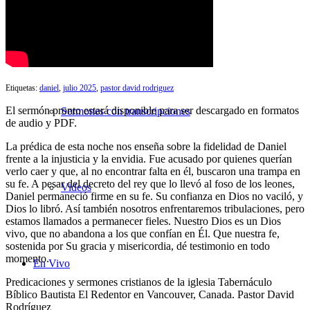
Búsqueda de Sermones
Etiquetas:
daniel
,
julio 2025
,
pastor david rodriguez
El sermón pronto estará disponible para ser descargado en formatos
Sermones con transcripciones
de audio y PDF.
La prédica de esta noche nos enseña sobre la fidelidad de Daniel
frente a la injusticia y la envidia. Fue acusado por quienes querían
verlo caer y que, al no encontrar falta en él, buscaron una trampa en
su fe. A pesar del decreto del rey que lo llevó al foso de los leones,
Videos
Daniel permaneció firme en su fe. Su confianza en Dios no vaciló, y
Dios lo libró. Así también nosotros enfrentaremos tribulaciones, pero
estamos llamados a permanecer fieles. Nuestro Dios es un Dios
vivo, que no abandona a los que confían en Él. Que nuestra fe,
sostenida por Su gracia y misericordia, dé testimonio en todo
momento.
En Vivo
Predicaciones y sermones cristianos de la iglesia Tabernáculo
Bíblico Bautista El Redentor en Vancouver, Canada. Pastor David
Rodríguez