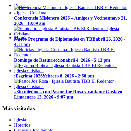
Buscar
Conferencia Misionera 2026 – Amigos y Vecinos
mayo 21,
2026 - 10:09 am
Menú
Nuevo Programa de Diplomados en TBB
abril 26, 2026 -
4:11 pm
Domingo de Resurrección
abril 4, 2026 - 5:13 pm
¡Esgrima 2026!
febrero 8, 2026 - 2:58 pm
«Sin miedo» – con Pastor Joe Rosa y cantante Gustavo
Lima
enero 13, 2026 - 9:07 pm
Más visitadas
Iglesia
Horarios
Campaña Pro-templo