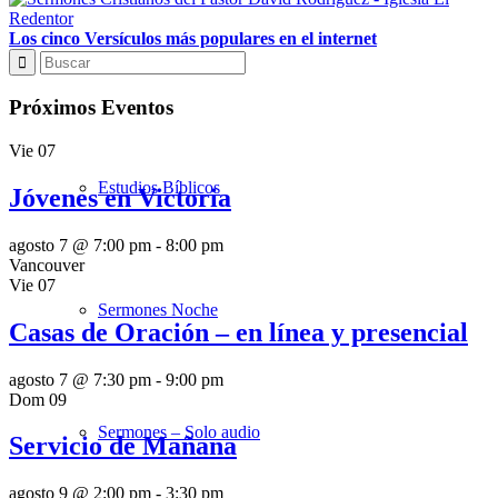
Los cinco Versículos más populares en el internet
Sermones Mañana
Próximos Eventos
Vie
07
Estudios Bíblicos
Jóvenes en Victoria
agosto 7 @ 7:00 pm
-
8:00 pm
Vancouver
Vie
07
Sermones Noche
Casas de Oración – en línea y presencial
agosto 7 @ 7:30 pm
-
9:00 pm
Dom
09
Sermones – Solo audio
Servicio de Mañana
agosto 9 @ 2:00 pm
-
3:30 pm