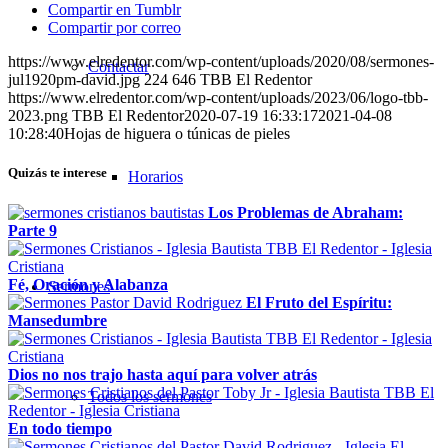
Compartir en Tumblr
Compartir por correo
https://www.elredentor.com/wp-content/uploads/2020/08/sermones-
Contactar
jul1920pm-david.jpg
224
646
TBB El Redentor
https://www.elredentor.com/wp-content/uploads/2023/06/logo-tbb-
2023.png
TBB El Redentor
2020-07-19 16:33:17
2021-04-08
10:28:40
Hojas de higuera o túnicas de pieles
Quizás te interese
Horarios
Los Problemas de Abraham:
Parte 9
Fé, Oración y Alabanza
Sermones
El Fruto del Espíritu:
Mansedumbre
Dios no nos trajo hasta aquí para volver atrás
Todos los sermones
En todo tiempo