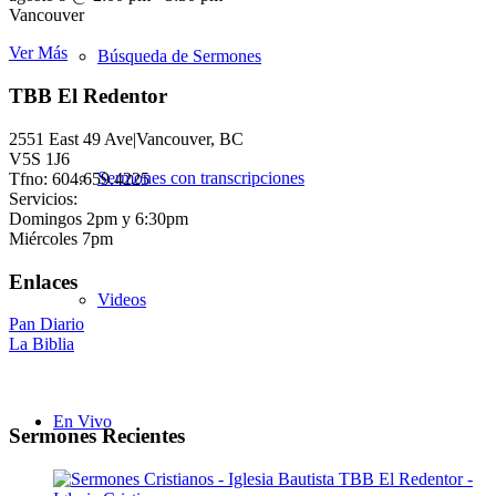
Vancouver
Ver Más
Búsqueda de Sermones
TBB El Redentor
2551 East 49 Ave|Vancouver, BC
V5S 1J6
Sermones con transcripciones
Tfno: 604.659.4225
Servicios:
Domingos 2pm y 6:30pm
Miércoles 7pm
Enlaces
Videos
Pan Diario
La Biblia
En Vivo
Sermones Recientes