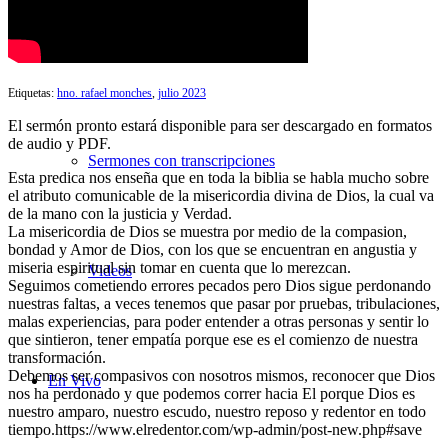
Búsqueda de Sermones
Etiquetas:
hno. rafael monches
,
julio 2023
El sermón pronto estará disponible para ser descargado en formatos
de audio y PDF.
Sermones con transcripciones
Esta predica nos enseña que en toda la biblia se habla mucho sobre
el atributo comunicable de la misericordia divina de Dios, la cual va
de la mano con la justicia y Verdad.
La misericordia de Dios se muestra por medio de la compasion,
bondad y Amor de Dios, con los que se encuentran en angustia y
miseria espiritual sin tomar en cuenta que lo merezcan.
Videos
Seguimos cometiendo errores pecados pero Dios sigue perdonando
nuestras faltas, a veces tenemos que pasar por pruebas, tribulaciones,
malas experiencias, para poder entender a otras personas y sentir lo
que sintieron, tener empatía porque ese es el comienzo de nuestra
transformación.
Debemos ser compasivos con nosotros mismos, reconocer que Dios
En Vivo
nos ha perdonado y que podemos correr hacia El porque Dios es
nuestro amparo, nuestro escudo, nuestro reposo y redentor en todo
tiempo.https://www.elredentor.com/wp-admin/post-new.php#save