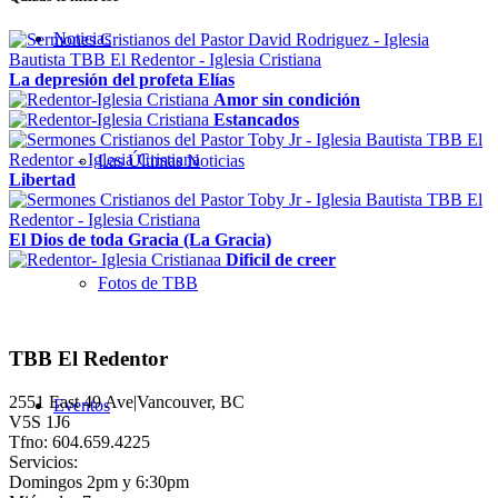
Noticias
La depresión del profeta Elías
Amor sin condición
Estancados
Las Últimas Noticias
Libertad
El Dios de toda Gracia (La Gracia)
Dificil de creer
Fotos de TBB
TBB El Redentor
2551 East 49 Ave|Vancouver, BC
Eventos
V5S 1J6
Tfno: 604.659.4225
Servicios:
Domingos 2pm y 6:30pm