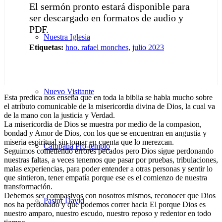
El sermón pronto estará disponible para
ser descargado en formatos de audio y
PDF.
Nuestra Iglesia
Etiquetas:
hno. rafael monches
,
julio 2023
Nuevo Visitante
Esta predica nos enseña que en toda la biblia se habla mucho sobre
el atributo comunicable de la misericordia divina de Dios, la cual va
de la mano con la justicia y Verdad.
La misericordia de Dios se muestra por medio de la compasion,
bondad y Amor de Dios, con los que se encuentran en angustia y
miseria espiritual sin tomar en cuenta que lo merezcan.
Campaña Pro-templo
Seguimos cometiendo errores pecados pero Dios sigue perdonando
nuestras faltas, a veces tenemos que pasar por pruebas, tribulaciones,
malas experiencias, para poder entender a otras personas y sentir lo
que sintieron, tener empatía porque ese es el comienzo de nuestra
transformación.
Debemos ser compasivos con nosotros mismos, reconocer que Dios
Pastor David
nos ha perdonado y que podemos correr hacia El porque Dios es
nuestro amparo, nuestro escudo, nuestro reposo y redentor en todo