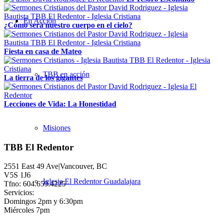
En Acción
¿Cómo será nuestro cuerpo en el cielo?
Fiesta en casa de Mateo
TBB en acción
La tierra de los gigantes
Lecciones de Vida: La Honestidad
Misiones
TBB El Redentor
2551 East 49 Ave|Vancouver, BC
V5S 1J6
Iglesia El Redentor Guadalajara
Tfno: 604.659.4225
Servicios:
Domingos 2pm y 6:30pm
Miércoles 7pm