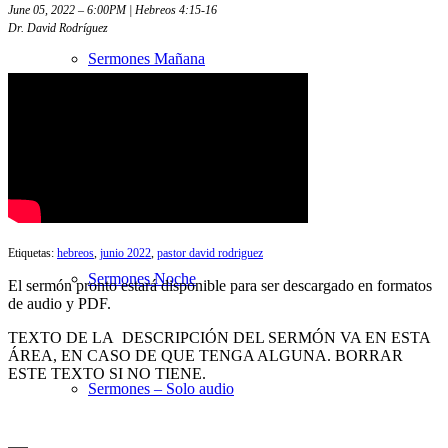
June 05, 2022 – 6:00PM | Hebreos 4:15-16
Dr. David Rodríguez
Sermones Mañana
Estudios Bíblicos
Etiquetas:
hebreos
,
junio 2022
,
pastor david rodriguez
Sermones Noche
El sermón pronto estará disponible para ser descargado en formatos
de audio y PDF.
TEXTO DE LA DESCRIPCIÓN DEL SERMÓN VA EN ESTA
ÁREA, EN CASO DE QUE TENGA ALGUNA. BORRAR
ESTE TEXTO SI NO TIENE.
Sermones – Solo audio