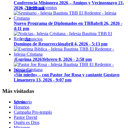
Conferencia Misionera 2026 – Amigos y Vecinos
mayo 21,
Nuestros Eventos
2026 - 10:09 am
Nuevo Programa de Diplomados en TBB
abril 26, 2026 -
4:11 pm
Anuncios
Domingo de Resurrección
abril 4, 2026 - 5:13 pm
¡Esgrima 2026!
febrero 8, 2026 - 2:58 pm
Donación
«Sin miedo» – con Pastor Joe Rosa y cantante Gustavo
Lima
enero 13, 2026 - 9:07 pm
Más visitadas
Seminario
Iglesia
Horarios
Campaña Pro-templo
Pastor David
Quién es Dios
Misiones