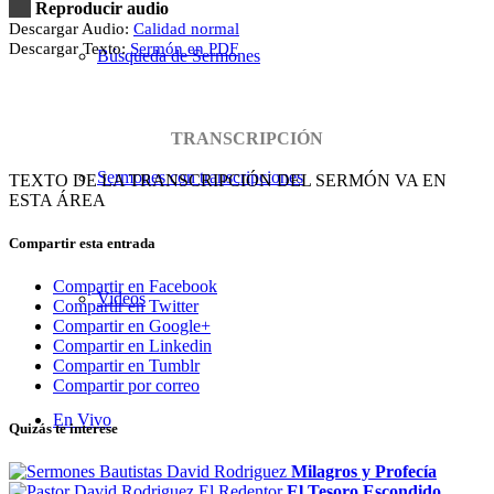
Reproducir audio
Descargar Audio:
Calidad normal
Descargar Texto:
Sermón en PDF
Búsqueda de Sermones
TRANSCRIPCIÓN
Sermones con transcripciones
TEXTO DE LA TRANSCRIPCIÓN DEL SERMÓN VA EN
ESTA ÁREA
Compartir esta entrada
Compartir en Facebook
Videos
Compartir en Twitter
Compartir en Google+
Compartir en Linkedin
Compartir en Tumblr
Compartir por correo
En Vivo
Quizás te interese
Milagros y Profecía
El Tesoro Escondido