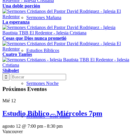
Una doble porción
Sermones Mañana
La esperanza
Cosas que Dios nunca prometió
Estudios Bíblicos
Cuatro Tantos
Shibolet
Sermones Noche
Próximos Eventos
Mié
12
Estudio Bíblico – Miércoles 7pm
Sermones – Solo audio
agosto 12 @ 7:00 pm
-
8:30 pm
Vancouver