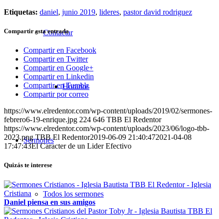
Etiquetas:
daniel
,
junio 2019
,
lideres
,
pastor david rodriguez
Compartir esta entrada
Contactar
Compartir en Facebook
Compartir en Twitter
Compartir en Google+
Compartir en Linkedin
Compartir en Tumblr
Horarios
Compartir por correo
https://www.elredentor.com/wp-content/uploads/2019/02/sermones-
febrero6-19-enrique.jpg
224
646
TBB El Redentor
https://www.elredentor.com/wp-content/uploads/2023/06/logo-tbb-
2023.png
TBB El Redentor
2019-06-09 21:40:47
2021-04-08
Sermones
17:47:43
El Caracter de un Lider Efectivo
Quizás te interese
Todos los sermones
Daniel piensa en sus amigos