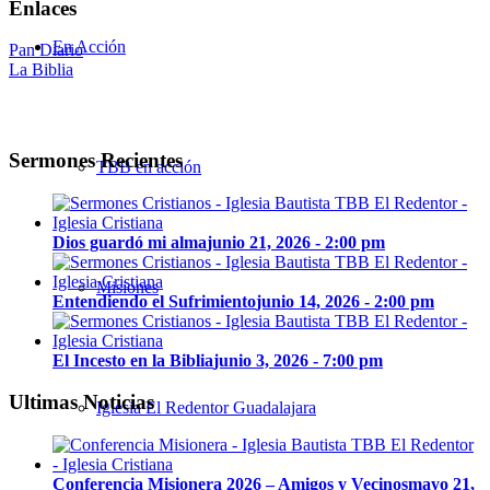
Enlaces
En Acción
Pan Diario
La Biblia
Sermones Recientes
TBB en acción
Dios guardó mi alma
junio 21, 2026 - 2:00 pm
Misiones
Entendiendo el Sufrimiento
junio 14, 2026 - 2:00 pm
El Incesto en la Biblia
junio 3, 2026 - 7:00 pm
Ultimas Noticias
Iglesia El Redentor Guadalajara
Conferencia Misionera 2026 – Amigos y Vecinos
mayo 21,