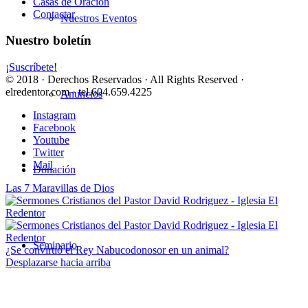
Casas de Oración
Contactar
Nuestros Eventos
Nuestro boletín
¡Suscríbete!
© 2018 · Derechos Reservados · All Rights Reserved ·
elredentor.com · tel.604.659.4225
Anuncios
Instagram
Facebook
Youtube
Twitter
Mail
Donación
Las 7 Maravillas de Dios
Seminario
¿Se convirtió el Rey Nabucodonosor en un animal?
Desplazarse hacia arriba