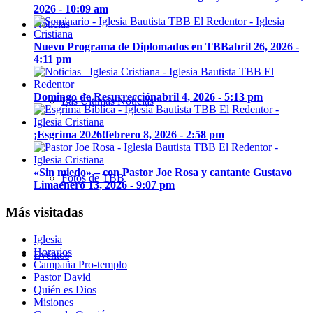
2026 - 10:09 am
Noticias
Nuevo Programa de Diplomados en TBB
abril 26, 2026 -
4:11 pm
Domingo de Resurrección
abril 4, 2026 - 5:13 pm
Las Últimas Noticias
¡Esgrima 2026!
febrero 8, 2026 - 2:58 pm
«Sin miedo» – con Pastor Joe Rosa y cantante Gustavo
Fotos de TBB
Lima
enero 13, 2026 - 9:07 pm
Más visitadas
Iglesia
Horarios
Eventos
Campaña Pro-templo
Pastor David
Quién es Dios
Misiones