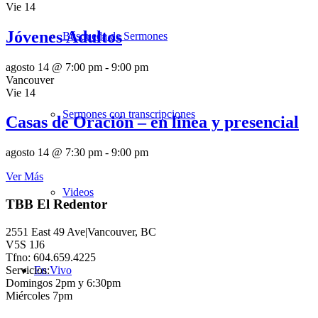
Vie
14
Jóvenes Adultos
Búsqueda de Sermones
agosto 14 @ 7:00 pm
-
9:00 pm
Vancouver
Vie
14
Sermones con transcripciones
Casas de Oración – en línea y presencial
agosto 14 @ 7:30 pm
-
9:00 pm
Ver Más
Videos
TBB El Redentor
2551 East 49 Ave|Vancouver, BC
V5S 1J6
Tfno: 604.659.4225
Servicios:
En Vivo
Domingos 2pm y 6:30pm
Miércoles 7pm