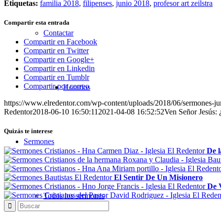
Etiquetas:
familia 2018
,
filipenses
,
junio 2018
,
profesor art zeilstra
Compartir esta entrada
Contactar
Compartir en Facebook
Compartir en Twitter
Compartir en Google+
Compartir en Linkedin
Compartir en Tumblr
Compartir por correo
Horarios
https://www.elredentor.com/wp-content/uploads/2018/06/sermones-ju
Redentor
2018-06-10 16:50:11
2021-04-08 16:52:52
Ven Señor Jesús: 
Quizás te interese
Sermones
De l
El Sentir De Un Misionero
De 
Todos los sermones