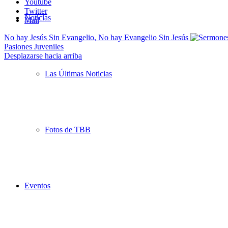
Youtube
Twitter
Noticias
Mail
No hay Jesús Sin Evangelio, No hay Evangelio Sin Jesús
Pasiones Juveniles
Desplazarse hacia arriba
Las Últimas Noticias
Fotos de TBB
Eventos