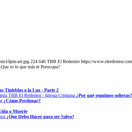
nio10pm-art.jpg
224
646
TBB El Redentor
https://www.elredentor.co
¿Que es lo que más te Preocupa?
as Tinieblas a la Luz - Parte 2
¿Por qué seguimos solteras?
¿Cómo Perdonar?
Vida o Muerte
¿Que Debo Hacer para ser Salvo?