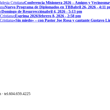
Conferencia Misionera 2026 – Amigos y Vecinos
may
Nuevo Programa de Diplomados en TBB
abril 26, 2026 - 4:11 
Domingo de Resurrección
abril 4, 2026 - 5:13 pm
¡Esgrima 2026!
febrero 8, 2026 - 2:58 pm
«Sin miedo» – con Pastor Joe Rosa y cantante Gustavo L
 · tel.604.659.4225