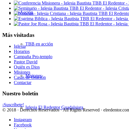
En Acción
Más visitadas
TBB en acción
Iglesia
Horarios
Campaña Pro-templo
Pastor David
Quién es Dios
Misiones
Misiones
Casas de Oración
Contactar
Nuestro boletín
¡Suscríbete!
Iglesia El Redentor Guadalajara
© 2018 · Derechos Reservados · All Rights Reserved · elredentor.com
Instagram
Facebook