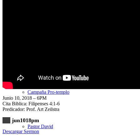
Nuestra Iglesia
Nuevo Visitante
Campaña Pro-templo
Junio 10, 2018 – 6PM
Cita Biblica: Filipenses 4:1-6
Predicador: Prof. Art Zeilstra
jun1018pm
Pastor David
Descargar Sermon