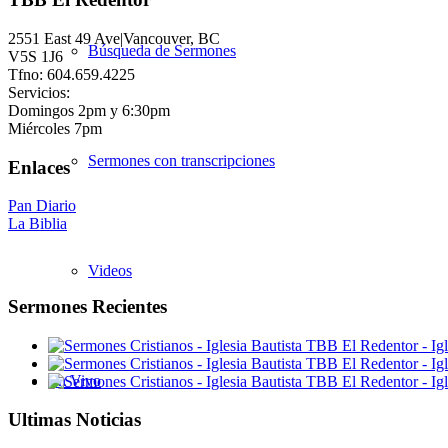
2551 East 49 Ave|Vancouver, BC
Búsqueda de Sermones
V5S 1J6
Tfno: 604.659.4225
Servicios:
Domingos 2pm y 6:30pm
Miércoles 7pm
Sermones con transcripciones
Enlaces
Pan Diario
La Biblia
Videos
Sermones Recientes
En Vivo
Ultimas Noticias