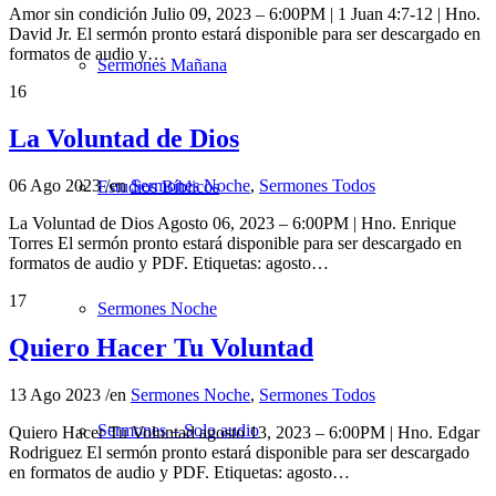
Amor sin condición Julio 09, 2023 – 6:00PM | 1 Juan 4:7-12 | Hno.
David Jr. El sermón pronto estará disponible para ser descargado en
formatos de audio y…
Sermones Mañana
16
La Voluntad de Dios
06 Ago 2023
/
en
Sermones Noche
,
Sermones Todos
Estudios Bíblicos
La Voluntad de Dios Agosto 06, 2023 – 6:00PM | Hno. Enrique
Torres El sermón pronto estará disponible para ser descargado en
formatos de audio y PDF. Etiquetas: agosto…
17
Sermones Noche
Quiero Hacer Tu Voluntad
13 Ago 2023
/
en
Sermones Noche
,
Sermones Todos
Sermones – Solo audio
Quiero Hacer Tu Voluntad agosto 13, 2023 – 6:00PM | Hno. Edgar
Rodriguez El sermón pronto estará disponible para ser descargado
en formatos de audio y PDF. Etiquetas: agosto…