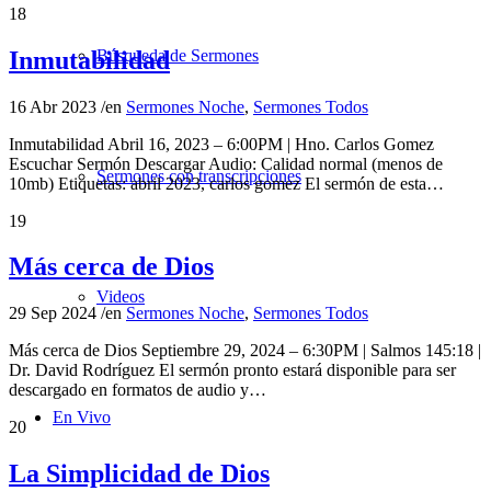
18
Inmutabilidad
Búsqueda de Sermones
16 Abr 2023
/
en
Sermones Noche
,
Sermones Todos
Inmutabilidad Abril 16, 2023 – 6:00PM | Hno. Carlos Gomez
Escuchar Sermón Descargar Audio: Calidad normal (menos de
Sermones con transcripciones
10mb) Etiquetas: abril 2023, carlos gomez El sermón de esta…
19
Más cerca de Dios
Videos
29 Sep 2024
/
en
Sermones Noche
,
Sermones Todos
Más cerca de Dios Septiembre 29, 2024 – 6:30PM | Salmos 145:18 |
Dr. David Rodríguez El sermón pronto estará disponible para ser
descargado en formatos de audio y…
En Vivo
20
La Simplicidad de Dios