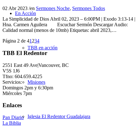
02 Abr 2023
/
en
Sermones Noche
,
Sermones Todos
En Acción
La Simplicidad de Dios Abril 02, 2023 – 6:00PM | Exodo 3:13-14 |
Hna. Carmen Aguilera Escuchar Sermón Descargar Audio:
Calidad normal (menos de 10mb) Etiquetas: abril 2023,…
Página 2 de 4
1
2
3
4
TBB en acción
TBB El Redentor
2551 East 49 Ave|Vancouver, BC
V5S 1J6
Tfno: 604.659.4225
Servicios:
Misiones
Domingos 2pm y 6:30pm
Miércoles 7pm
Enlaces
Iglesia El Redentor Guadalajara
Pan Diario
La Biblia