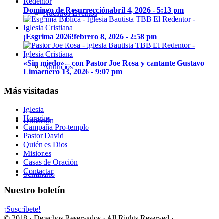
Domingo de Resurrección
abril 4, 2026 - 5:13 pm
Nuestros Eventos
¡Esgrima 2026!
febrero 8, 2026 - 2:58 pm
«Sin miedo» – con Pastor Joe Rosa y cantante Gustavo
Anuncios
Lima
enero 13, 2026 - 9:07 pm
Más visitadas
Iglesia
Horarios
Donación
Campaña Pro-templo
Pastor David
Quién es Dios
Misiones
Casas de Oración
Contactar
Seminario
Nuestro boletín
¡Suscríbete!
© 2018 · Derechos Reservados · All Rights Reserved ·