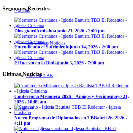
Sermones Recientes
Noticias
Dios guardó mi alma
junio 21, 2026 - 2:00 pm
Las Últimas Noticias
Entendiendo el Sufrimiento
junio 14, 2026 - 2:00 pm
El Incesto en la Biblia
junio 3, 2026 - 7:00 pm
Ultimas Noticias
Fotos de TBB
Conferencia Misionera 2026 – Amigos y Vecinos
mayo 21,
2026 - 10:09 am
Eventos
Nuevo Programa de Diplomados en TBB
abril 26, 2026 -
4:11 pm