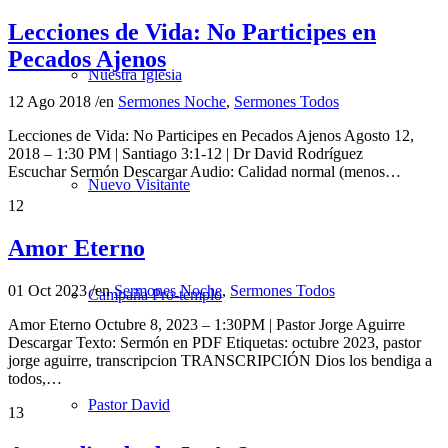
Lecciones de Vida: No Participes en
Pecados Ajenos
Nuestra Iglesia
12 Ago 2018
/
en
Sermones Noche
,
Sermones Todos
Lecciones de Vida: No Participes en Pecados Ajenos Agosto 12,
2018 – 1:30 PM | Santiago 3:1-12 | Dr David Rodríguez
Escuchar Sermón Descargar Audio: Calidad normal (menos…
Nuevo Visitante
12
Amor Eterno
01 Oct 2023
/
en
Sermones Noche
,
Sermones Todos
Campaña Pro-templo
Amor Eterno Octubre 8, 2023 – 1:30PM | Pastor Jorge Aguirre
Descargar Texto: Sermón en PDF Etiquetas: octubre 2023, pastor
jorge aguirre, transcripcion TRANSCRIPCIÓN Dios los bendiga a
todos,…
Pastor David
13