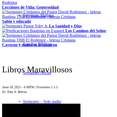
Lecciones de Vida: Generosidad
Sermones Mañana
Sabio y educado
La Sanidad y Dios
Los Caminos del Señor
Estudios Bíblicos
Cayeron y nunca se levantaron
Libros Maravillosos
Sermones Noche
Junio 18, 2023 – 6:00PM | Proverbios 1:1-5
Dr. Toby Jr. Beltran
Sermones – Solo audio