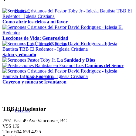
Noticias
Como abrir los cielos a mi favor
Lecciones de Vida: Generosidad
Las Últimas Noticias
Sabio y educado
La Sanidad y Dios
Los Caminos del Señor
Fotos de TBB
Cayeron y nunca se levantaron
TBB El Redentor
Eventos
2551 East 49 Ave|Vancouver, BC
V5S 1J6
Tfno: 604.659.4225