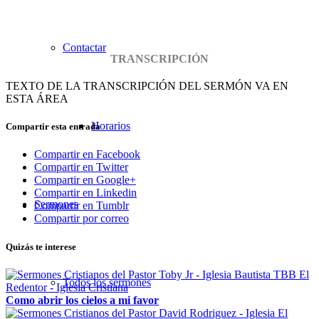
Contactar
TRANSCRIPCIÓN
TEXTO DE LA TRANSCRIPCIÓN DEL SERMÓN VA EN
ESTA ÁREA
Horarios
Compartir esta entrada
Compartir en Facebook
Compartir en Twitter
Compartir en Google+
Compartir en Linkedin
Sermones
Compartir en Tumblr
Compartir por correo
Quizás te interese
Todos los sermones
Como abrir los cielos a mi favor