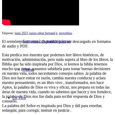
Búsqueda de Sermones
Etiquetas:
junio 2023
,
pastor edgar bertrand jr
,
proverbios
Sermones con transcripciones
El sermón pronto estará disponible para ser descargado en formatos
de audio y PDF.
Esta predica nos muestra que podemos leer libros históricos, de
motivación, administración, pero nada supera al libro de los libros, la
Biblia que ha sido inspirada por Dios, si leemos la biblia tenemos
mucho que ganar ,ganamos sabiduría para tomar buenas decisiones
Videos
en nuestra vida, todos necesitamos consejos sabios ,la palabra de
Dios nos hace entrar en razón, cambia nuestra conducta y aclara
nuestro pensamiento, es un libro vivo , transformador, nos hace
Aptos, la palabra de Dios es viva y eficaz, nos prepara en todas las
áreas de nuestra vida, cuando no sabemos que hacer y nos fortalece,
la palabra de Dios nos fue dada para recibir respuesta de Dios y
En Vivo
consuelo.
La palabra del Señor es inspirada por Dios y útil para enseñar,
redargüir, para corregir, instruir en justicia .