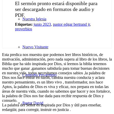
El sermón pronto estará disponible para
ser descargado en formatos de audio y
PDF.
Nuestra Iglesia
Etiquetas:
junio 2023
,
pastor edgar bertrand jr
,
proverbios
Nuevo Visitante
Esta predica nos muestra que podemos leer libros históricos, de
motivación, administración, pero nada supera al libro de los libros, la
Biblia que ha sido inspirada por Dios, si leemos la biblia tenemos
mucho que ganar ,ganamos sabiduría para tomar buenas decisiones
en nuestra vida, todos necesitamos consejos sabios ,la palabra de
Campaña Pro-templo
Dios nos hace entrar en razón, cambia nuestra conducta y aclara
nuestro pensamiento, es un libro vivo , transformador, nos hace
Aptos, la palabra de Dios es viva y eficaz, nos prepara en todas las
áreas de nuestra vida, cuando no sabemos que hacer y nos fortalece,
la palabra de Dios nos fue dada para recibir respuesta de Dios y
consuelo.
Pastor David
La palabra del Señor es inspirada por Dios y útil para enseñar,
redargüir, para corregir, instruir en justicia .