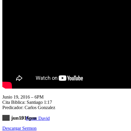
Nuestra Iglesia
Nuevo Visitante
Campaña Pro-templo
Junio 19, 2016 – 6PM
Cita Biblica: Santiago 1:17
Predicador: Carlos Gonzalez
jun1916pm
Pastor David
Descargar Sermon