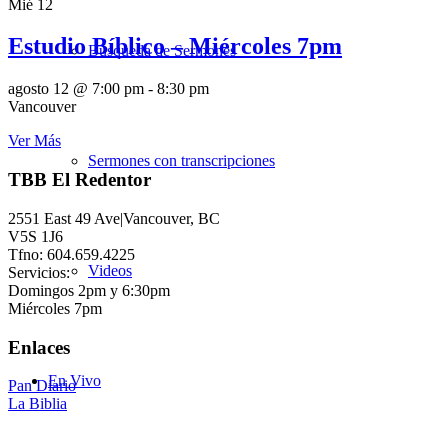
Mié
12
Estudio Bíblico – Miércoles 7pm
Búsqueda de Sermones
agosto 12 @ 7:00 pm
-
8:30 pm
Vancouver
Ver Más
Sermones con transcripciones
TBB El Redentor
2551 East 49 Ave|Vancouver, BC
V5S 1J6
Tfno: 604.659.4225
Videos
Servicios:
Domingos 2pm y 6:30pm
Miércoles 7pm
Enlaces
En Vivo
Pan Diario
La Biblia