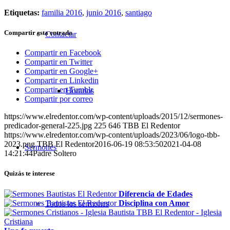
Etiquetas:
familia 2016
,
junio 2016
,
santiago
Compartir esta entrada
Contactar
Compartir en Facebook
Compartir en Twitter
Compartir en Google+
Compartir en Linkedin
Compartir en Tumblr
Horarios
Compartir por correo
https://www.elredentor.com/wp-content/uploads/2015/12/sermones-
predicador-general-225.jpg
225
646
TBB El Redentor
https://www.elredentor.com/wp-content/uploads/2023/06/logo-tbb-
2023.png
TBB El Redentor
2016-06-19 08:53:50
2021-04-08
Sermones
14:21:44
Padre Soltero
Quizás te interese
Diferencia de Edades
Disciplina con Amor
Todos los sermones