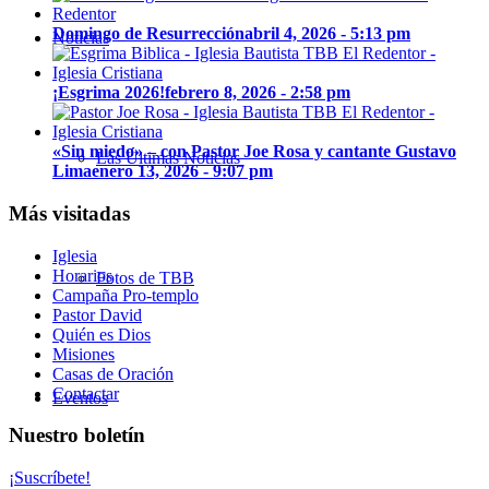
Domingo de Resurrección
abril 4, 2026 - 5:13 pm
Noticias
¡Esgrima 2026!
febrero 8, 2026 - 2:58 pm
«Sin miedo» – con Pastor Joe Rosa y cantante Gustavo
Las Últimas Noticias
Lima
enero 13, 2026 - 9:07 pm
Más visitadas
Iglesia
Horarios
Fotos de TBB
Campaña Pro-templo
Pastor David
Quién es Dios
Misiones
Casas de Oración
Contactar
Eventos
Nuestro boletín
¡Suscríbete!