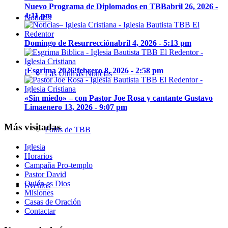
Nuevo Programa de Diplomados en TBB
abril 26, 2026 -
4:11 pm
Noticias
Domingo de Resurrección
abril 4, 2026 - 5:13 pm
¡Esgrima 2026!
febrero 8, 2026 - 2:58 pm
Las Últimas Noticias
«Sin miedo» – con Pastor Joe Rosa y cantante Gustavo
Lima
enero 13, 2026 - 9:07 pm
Más visitadas
Fotos de TBB
Iglesia
Horarios
Campaña Pro-templo
Pastor David
Quién es Dios
Eventos
Misiones
Casas de Oración
Contactar