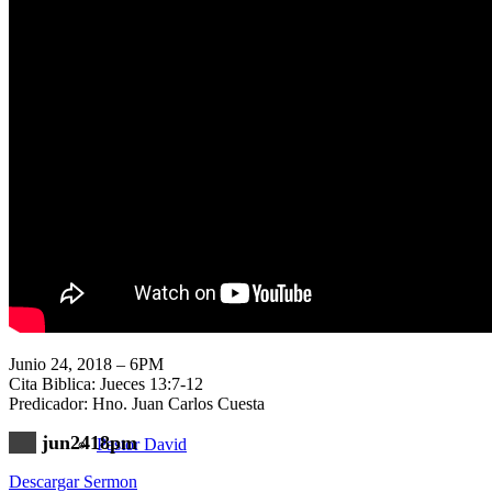
Nuestra Iglesia
Nuevo Visitante
Campaña Pro-templo
Junio 24, 2018 – 6PM
Cita Biblica: Jueces 13:7-12
Predicador: Hno. Juan Carlos Cuesta
jun2418pm
Pastor David
Descargar Sermon