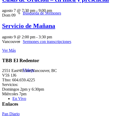
agosto 7 @ 7:30 pm
-
9:00 pm
Búsqueda de Sermones
Dom
09
Servicio de Mañana
agosto 9 @ 2:00 pm
-
3:30 pm
Sermones con transcripciones
Vancouver
Ver Más
TBB El Redentor
Videos
2551 East 49 Ave|Vancouver, BC
V5S 1J6
Tfno: 604.659.4225
Servicios:
Domingos 2pm y 6:30pm
Miércoles 7pm
En Vivo
Enlaces
Pan Diario