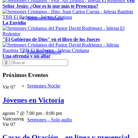
Ven
Señor Jesús: ¿Que es lo que más te Preocupa?
Sermones Mañana
La Envidia
"El Gobierno de Dios" en el libro de los Jueces
Estudios Bíblicos
Una ofrenda y un altar
Próximos Eventos
Sermones Noche
Vie
07
Jóvenes en Victoria
agosto 7 @ 7:00 pm
-
8:00 pm
Vancouver
Sermones – Solo audio
Vie
07
Casas de Oración – en línea y presencial