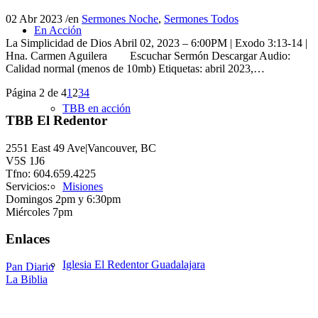
02 Abr 2023
/
en
Sermones Noche
,
Sermones Todos
En Acción
La Simplicidad de Dios Abril 02, 2023 – 6:00PM | Exodo 3:13-14 |
Hna. Carmen Aguilera Escuchar Sermón Descargar Audio:
Calidad normal (menos de 10mb) Etiquetas: abril 2023,…
Página 2 de 4
1
2
3
4
TBB en acción
TBB El Redentor
2551 East 49 Ave|Vancouver, BC
V5S 1J6
Tfno: 604.659.4225
Servicios:
Misiones
Domingos 2pm y 6:30pm
Miércoles 7pm
Enlaces
Iglesia El Redentor Guadalajara
Pan Diario
La Biblia