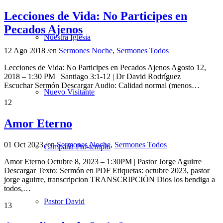
Lecciones de Vida: No Participes en
Pecados Ajenos
Nuestra Iglesia
12 Ago 2018
/
en
Sermones Noche
,
Sermones Todos
Lecciones de Vida: No Participes en Pecados Ajenos Agosto 12,
2018 – 1:30 PM | Santiago 3:1-12 | Dr David Rodríguez
Escuchar Sermón Descargar Audio: Calidad normal (menos…
Nuevo Visitante
12
Amor Eterno
01 Oct 2023
/
en
Sermones Noche
,
Sermones Todos
Campaña Pro-templo
Amor Eterno Octubre 8, 2023 – 1:30PM | Pastor Jorge Aguirre
Descargar Texto: Sermón en PDF Etiquetas: octubre 2023, pastor
jorge aguirre, transcripcion TRANSCRIPCIÓN Dios los bendiga a
todos,…
Pastor David
13