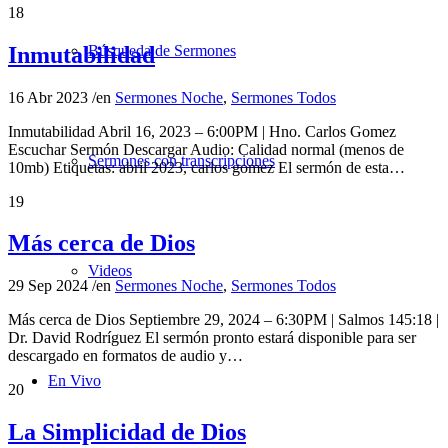
18
Inmutabilidad
Búsqueda de Sermones
16 Abr 2023
/
en
Sermones Noche
,
Sermones Todos
Inmutabilidad Abril 16, 2023 – 6:00PM | Hno. Carlos Gomez
Escuchar Sermón Descargar Audio: Calidad normal (menos de
Sermones con transcripciones
10mb) Etiquetas: abril 2023, carlos gomez El sermón de esta…
19
Más cerca de Dios
Videos
29 Sep 2024
/
en
Sermones Noche
,
Sermones Todos
Más cerca de Dios Septiembre 29, 2024 – 6:30PM | Salmos 145:18 |
Dr. David Rodríguez El sermón pronto estará disponible para ser
descargado en formatos de audio y…
En Vivo
20
La Simplicidad de Dios