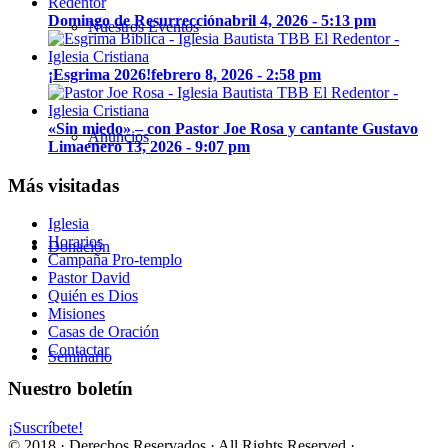
Domingo de Resurrección
abril 4, 2026 - 5:13 pm
Nuestros Eventos
¡Esgrima 2026!
febrero 8, 2026 - 2:58 pm
«Sin miedo» – con Pastor Joe Rosa y cantante Gustavo
Anuncios
Lima
enero 13, 2026 - 9:07 pm
Más visitadas
Iglesia
Horarios
Donación
Campaña Pro-templo
Pastor David
Quién es Dios
Misiones
Casas de Oración
Contactar
Seminario
Nuestro boletín
¡Suscríbete!
© 2018 · Derechos Reservados · All Rights Reserved ·