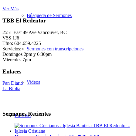
Ver Más
Búsqueda de Sermones
TBB El Redentor
2551 East 49 Ave|Vancouver, BC
V5S 1J6
Tfno: 604.659.4225
Servicios:
Sermones con transcripciones
Domingos 2pm y 6:30pm
Miércoles 7pm
Enlaces
Videos
Pan Diario
La Biblia
Sermones Recientes
En Vivo