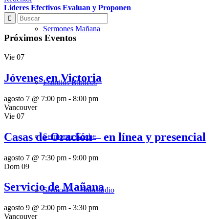
Lideres Efectivos Evaluan y Proponen
Sermones Mañana
Próximos Eventos
Vie
07
Jóvenes en Victoria
Estudios Bíblicos
agosto 7 @ 7:00 pm
-
8:00 pm
Vancouver
Vie
07
Casas de Oración – en línea y presencial
Sermones Noche
agosto 7 @ 7:30 pm
-
9:00 pm
Dom
09
Servicio de Mañana
Sermones – Solo audio
agosto 9 @ 2:00 pm
-
3:30 pm
Vancouver