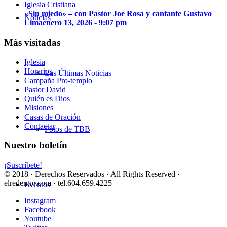
«Sin miedo» – con Pastor Joe Rosa y cantante Gustavo
Noticias
Lima
enero 13, 2026 - 9:07 pm
Más visitadas
Iglesia
Horarios
Las Últimas Noticias
Campaña Pro-templo
Pastor David
Quién es Dios
Misiones
Casas de Oración
Contactar
Fotos de TBB
Nuestro boletín
¡Suscríbete!
© 2018 · Derechos Reservados · All Rights Reserved ·
elredentor.com · tel.604.659.4225
Eventos
Instagram
Facebook
Youtube