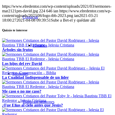
https://www.elredentor.com/wp-content/uploads/2021/03/sermones-
mar2121pm-david.jpg
224
646
ian
https://www.elredentor.com/wp-
content/uploads/2023/06/logo-tbb-2023.png
ian
2021-03-21
Contactar
18:00:27
2021-04-08 09:39:51
Sube a Bet-el y quédate allí
Quizás te interese
Horarios
Árboles sin frutos
Los hijos del rey David
Sermones
La Cualidad Indispensable de un líder
Me caso o no me caso?
Todos los sermones
¿Fue Elías al cielo antes que Jesús?