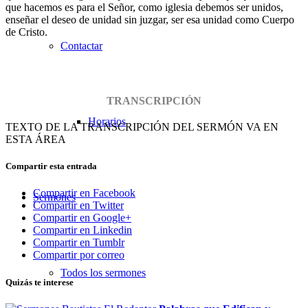
que hacemos es para el Señor, como iglesia debemos ser unidos,
enseñar el deseo de unidad sin juzgar, ser esa unidad como Cuerpo
de Cristo.
Contactar
TRANSCRIPCIÓN
Horarios
TEXTO DE LA TRANSCRIPCIÓN DEL SERMÓN VA EN
ESTA ÁREA
Compartir esta entrada
Compartir en Facebook
Sermones
Compartir en Twitter
Compartir en Google+
Compartir en Linkedin
Compartir en Tumblr
Compartir por correo
Todos los sermones
Quizás te interese