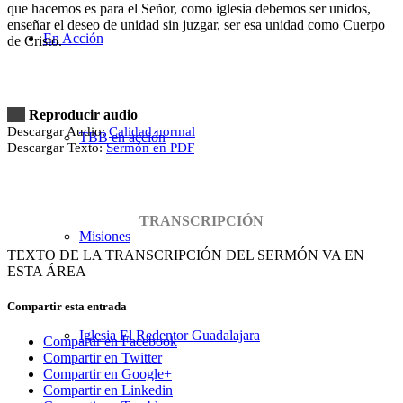
que hacemos es para el Señor, como iglesia debemos ser unidos,
enseñar el deseo de unidad sin juzgar, ser esa unidad como Cuerpo
En Acción
de Cristo.
Reproducir audio
Descargar Audio:
Calidad normal
TBB en acción
Descargar Texto:
Sermón en PDF
TRANSCRIPCIÓN
Misiones
TEXTO DE LA TRANSCRIPCIÓN DEL SERMÓN VA EN
ESTA ÁREA
Compartir esta entrada
Iglesia El Redentor Guadalajara
Compartir en Facebook
Compartir en Twitter
Compartir en Google+
Compartir en Linkedin