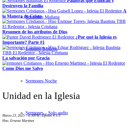
Palabras que Edifican y
Destruyen la Familia
A
la Manera de Cristo
Sermones Mañana
Resumen de los atributos de Dios
¿Por qué la Iglesia es
Importante? Parte #1
Estudios Bíblicos
La salvación por Gracia
Como Dios me Salvo
Sermones Noche
Unidad en la Iglesia
Sermones – Solo audio
Marzo 23, 2025 – 6:30PM | Efesios 4:1-5
Hno. Ernesto Martinez