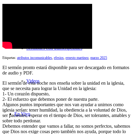
Búsqueda de Sermones
Sermones con transcripciones
Etiquetas:
atributos incomunicables
,
efesios
,
ernesto martinez
,
marzo 2025
El sermón pronto estará disponible para ser descargado en formatos
de audio y PDF.
Videos
El sermón de esta noche nos enseña sobre la unidad en la iglesia,
que se necesita para lograr la Unidad en la iglesia:
1- Un corazón dispuesto,
2- El esfuerzo que debemos poner de nuestra parte.
Algunos puntos importantes que nos van ayudar a unirnos como
iglesia serían: tener humildad, la obediencia a la voluntad de Dios,
En Vivo
ser pacientes, esperar en el tiempo de Dios, ser tolerantes, amables y
sobre todo perdonar.
Debemos entender que vamos a fallar, no somos perfectos, sabemos
que Dios nos exige cosas pero también nos ayuda, porque todo lo