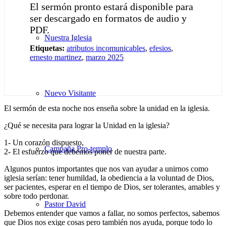
El sermón pronto estará disponible para
ser descargado en formatos de audio y
PDF.
Nuestra Iglesia
Etiquetas:
atributos incomunicables
,
efesios
,
ernesto martinez
,
marzo 2025
Nuevo Visitante
El sermón de esta noche nos enseña sobre la unidad en la iglesia.
¿Qué se necesita para lograr la Unidad en la iglesia?
1- Un corazón dispuesto,
Campaña Pro-templo
2- El esfuerzo que debemos poner de nuestra parte.
Algunos puntos importantes que nos van ayudar a unirnos como
iglesia serían: tener humildad, la obediencia a la voluntad de Dios,
ser pacientes, esperar en el tiempo de Dios, ser tolerantes, amables y
sobre todo perdonar.
Pastor David
Debemos entender que vamos a fallar, no somos perfectos, sabemos
que Dios nos exige cosas pero también nos ayuda, porque todo lo