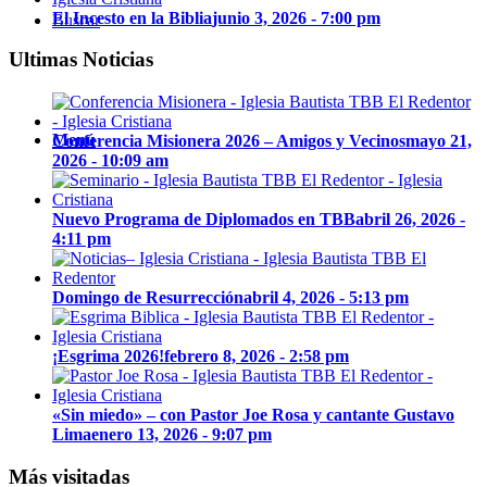
El Incesto en la Biblia
junio 3, 2026 - 7:00 pm
Buscar
Ultimas Noticias
Menú
Conferencia Misionera 2026 – Amigos y Vecinos
mayo 21,
2026 - 10:09 am
Nuevo Programa de Diplomados en TBB
abril 26, 2026 -
4:11 pm
Domingo de Resurrección
abril 4, 2026 - 5:13 pm
¡Esgrima 2026!
febrero 8, 2026 - 2:58 pm
«Sin miedo» – con Pastor Joe Rosa y cantante Gustavo
Lima
enero 13, 2026 - 9:07 pm
Más visitadas