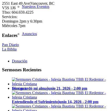
2551 East 49 Ave|Vancouver, BC
Nuestros Eventos
V5S 1J6
Tfno: 604.659.4225
Servicios:
Domingos 2pm y 6:30pm
Miércoles 7pm
Anuncios
Enlaces
Pan Diario
La Biblia
Donación
Sermones Recientes
Dios guardó mi alma
junio 21, 2026 - 2:00 pm
Seminario
Entendiendo el Sufrimiento
junio 14, 2026 - 2:00 pm