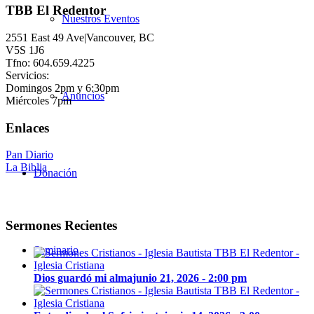
TBB El Redentor
Nuestros Eventos
2551 East 49 Ave|Vancouver, BC
V5S 1J6
Tfno: 604.659.4225
Servicios:
Domingos 2pm y 6:30pm
Anuncios
Miércoles 7pm
Enlaces
Pan Diario
La Biblia
Donación
Sermones Recientes
Seminario
Dios guardó mi alma
junio 21, 2026 - 2:00 pm