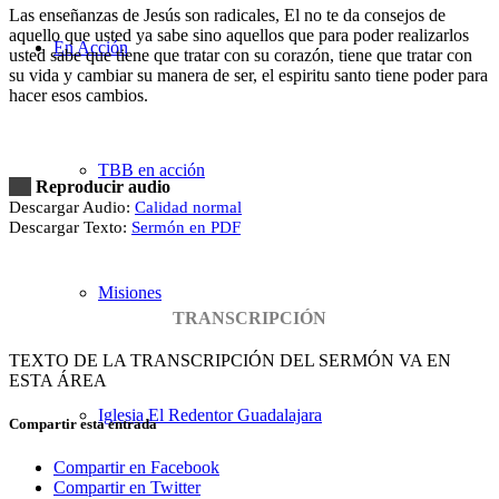
Las enseñanzas de Jesús son radicales, El no te da consejos de
aquello que usted ya sabe sino aquellos que para poder realizarlos
En Acción
usted sabe que tiene que tratar con su corazón, tiene que tratar con
su vida y cambiar su manera de ser, el espiritu santo tiene poder para
hacer esos cambios.
TBB en acción
Reproducir audio
Descargar Audio:
Calidad normal
Descargar Texto:
Sermón en PDF
Misiones
TRANSCRIPCIÓN
TEXTO DE LA TRANSCRIPCIÓN DEL SERMÓN VA EN
ESTA ÁREA
Iglesia El Redentor Guadalajara
Compartir esta entrada
Compartir en Facebook
Compartir en Twitter