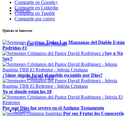
Compartir en Google+
Compartir en Linkedin
Noticias
Compartir en Tumblr
Compartir por correo
Quizás te interese
Todas Las Manzanas del Diablo Están
Las Últimas Noticias
Podridas #1
¿Soy o No
Soy?
¿Sigue siendo Israel el pueblo escogido por Dios?
Fotos de TBB
Yo sé dónde están los 10
Por qué Dios fue severo en el Antiguo Testamento
Eventos
Por sus Frutos los Conoceréis