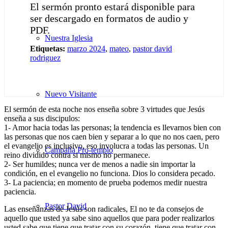
El sermón pronto estará disponible para
ser descargado en formatos de audio y
PDF.
Nuestra Iglesia
Etiquetas:
marzo 2024
,
mateo
,
pastor david
rodriguez
Nuevo Visitante
El sermón de esta noche nos enseña sobre 3 virtudes que Jesús
enseña a sus discipulos:
1- Amor hacia todas las personas; la tendencia es llevarnos bien con
las personas que nos caen bien y separar a lo que no nos caen, pero
el evangelio es inclusivo, eso involucra a todas las personas. Un
Campaña Pro-templo
reino dividido contra si mismo no permanece.
2- Ser humildes; nunca ver de menos a nadie sin importar la
condición, en el evangelio no funciona. Dios lo considera pecado.
3- La paciencia; en momento de prueba podemos medir nuestra
paciencia.
Pastor David
Las enseñanzas de Jesús son radicales, El no te da consejos de
aquello que usted ya sabe sino aquellos que para poder realizarlos
usted sabe que tiene que tratar con su corazón, tiene que tratar con