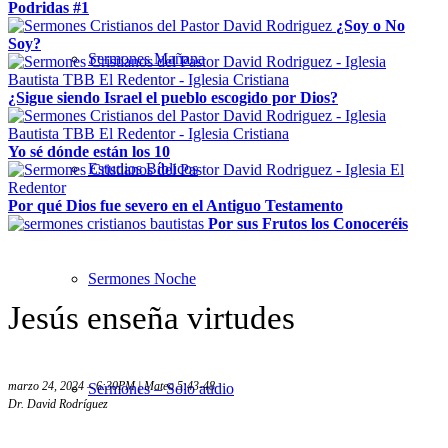
Podridas #1
¿Soy o No
Soy?
Sermones Mañana
¿Sigue siendo Israel el pueblo escogido por Dios?
Yo sé dónde están los 10
Estudios Bíblicos
Por qué Dios fue severo en el Antiguo Testamento
Por sus Frutos los Conoceréis
Sermones Noche
Jesús enseña virtudes
marzo 24, 2024 – 6:30PM | Mateo 5:43-48
Sermones – Solo audio
Dr. David Rodríguez