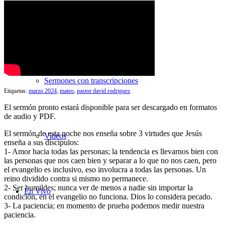
Búsqueda de Sermones
Sermones con transcripciones
Etiquetas:
marzo 2024
,
mateo
,
pastor david rodriguez
El sermón pronto estará disponible para ser descargado en formatos
de audio y PDF.
El sermón de esta noche nos enseña sobre 3 virtudes que Jesús
Videos
enseña a sus discipulos:
1- Amor hacia todas las personas; la tendencia es llevarnos bien con
las personas que nos caen bien y separar a lo que no nos caen, pero
el evangelio es inclusivo, eso involucra a todas las personas. Un
reino dividido contra si mismo no permanece.
2- Ser humildes; nunca ver de menos a nadie sin importar la
En Vivo
condición, en el evangelio no funciona. Dios lo considera pecado.
3- La paciencia; en momento de prueba podemos medir nuestra
paciencia.