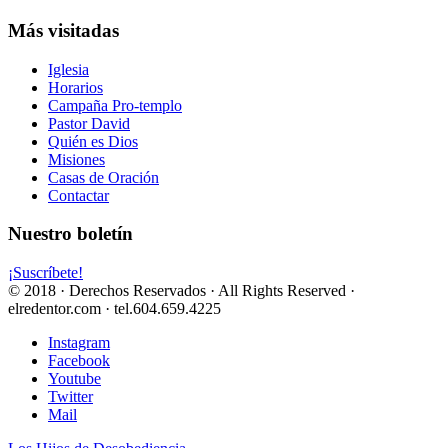
Más visitadas
Iglesia
Horarios
Campaña Pro-templo
Pastor David
Quién es Dios
Misiones
Casas de Oración
Contactar
Nuestro boletín
¡Suscríbete!
© 2018 · Derechos Reservados · All Rights Reserved ·
elredentor.com · tel.604.659.4225
Instagram
Facebook
Youtube
Twitter
Mail