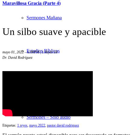
Maravillosa Gracia (Parte 4)
Sermones Mañana
Un silbo suave y apacible
Estudios Bíblicos
mayo 01, 2022 – 6:00PM | 1 Reyes 18
Dr. David Rodríguez
Sermones Noche
Sermones – Solo audio
Etiquetas:
1 reyes
,
mayo 2022
,
pastor david rodriguez