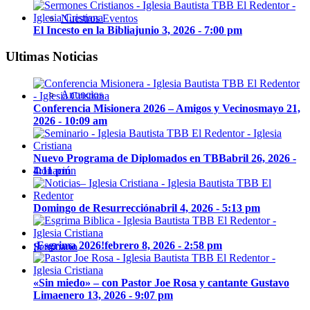
Nuestros Eventos
El Incesto en la Biblia
junio 3, 2026 - 7:00 pm
Ultimas Noticias
Anuncios
Conferencia Misionera 2026 – Amigos y Vecinos
mayo 21,
2026 - 10:09 am
Nuevo Programa de Diplomados en TBB
abril 26, 2026 -
Donación
4:11 pm
Domingo de Resurrección
abril 4, 2026 - 5:13 pm
¡Esgrima 2026!
febrero 8, 2026 - 2:58 pm
Seminario
«Sin miedo» – con Pastor Joe Rosa y cantante Gustavo
Lima
enero 13, 2026 - 9:07 pm