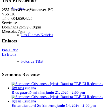
TBB El Redentor
Noticias
2551 East 49 Ave|Vancouver, BC
V5S 1J6
Tfno: 604.659.4225
Servicios:
Domingos 2pm y 6:30pm
Miércoles 7pm
Las Últimas Noticias
Enlaces
Pan Diario
La Biblia
Fotos de TBB
Sermones Recientes
Eventos
Dios guardó mi alma
junio 21, 2026 - 2:00 pm
Entendiendo el Sufrimiento
junio 14, 2026 - 2:00 pm