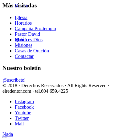
Más visitadas
Buscar
Iglesia
Horarios
Campaña Pro-templo
Pastor David
Quién es Dios
Menú
Misiones
Casas de Oración
Contactar
Nuestro boletín
¡Suscríbete!
© 2018 · Derechos Reservados · All Rights Reserved ·
elredentor.com · tel.604.659.4225
Instagram
Facebook
Youtube
Twitter
Mail
Nada