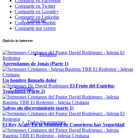
Compartir en Facebook
Compartir en Twitter
Compartir en Google+
Compartir en Linkedin
Contactar
Compartir en Tumblr
Compartir por correo
Quizás te interese
Horarios
Aprendamos de Jonás (Parte 1)
Un hombre llamado dolor
El Fruto del Espiritu:
Sermones
Templanza (Parte 2)
Salvos sin discernimiento (parte 1)
Todos los sermones
El Rey Acab: En la Multitud de Consejeros hay Seguridad