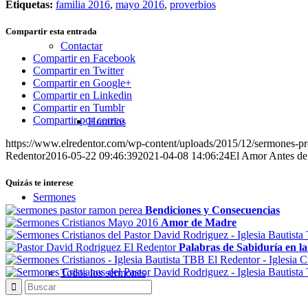
Etiquetas:
familia 2016
,
mayo 2016
,
proverbios
Compartir esta entrada
Contactar
Compartir en Facebook
Compartir en Twitter
Compartir en Google+
Compartir en Linkedin
Compartir en Tumblr
Compartir por correo
Horarios
https://www.elredentor.com/wp-content/uploads/2015/12/sermones-pr
Redentor
2016-05-22 09:46:39
2021-04-08 14:06:24
El Amor Antes de 
Quizás te interese
Sermones
Bendiciones y Consecuencias
Amor de Madre
Palabras de Sabiduría en la
Todos los sermones