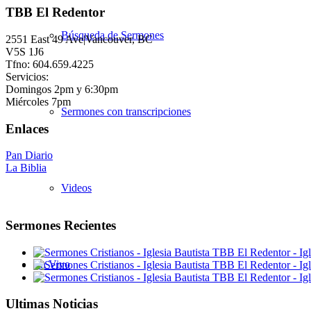
TBB El Redentor
Búsqueda de Sermones
2551 East 49 Ave|Vancouver, BC
V5S 1J6
Tfno: 604.659.4225
Servicios:
Domingos 2pm y 6:30pm
Miércoles 7pm
Sermones con transcripciones
Enlaces
Pan Diario
La Biblia
Videos
Sermones Recientes
En Vivo
Ultimas Noticias