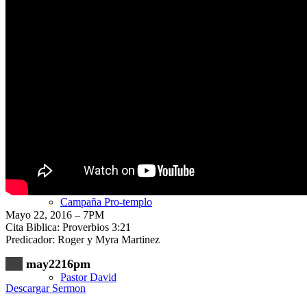
Nuestra Iglesia
Nuevo Visitante
Campaña Pro-templo
Mayo 22, 2016 – 7PM
Cita Biblica: Proverbios 3:21
Predicador: Roger y Myra Martinez
may2216pm
Pastor David
Descargar Sermon