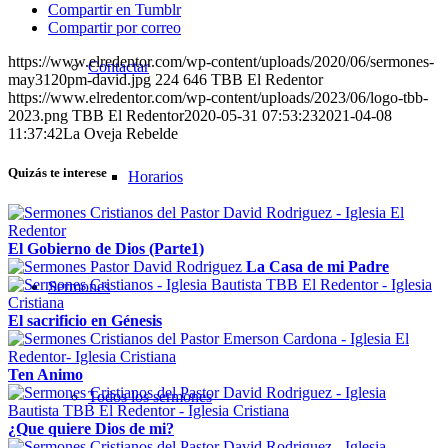
Compartir en Tumblr
Compartir por correo
https://www.elredentor.com/wp-content/uploads/2020/06/sermones-
Contactar
may3120pm-david.jpg
224
646
TBB El Redentor
https://www.elredentor.com/wp-content/uploads/2023/06/logo-tbb-
2023.png
TBB El Redentor
2020-05-31 07:53:23
2021-04-08
11:37:42
La Oveja Rebelde
Quizás te interese
Horarios
El Gobierno de Dios (Parte1)
La Casa de mi Padre
Sermones
El sacrificio en Génesis
Ten Animo
Todos los sermones
¿Que quiere Dios de mi?