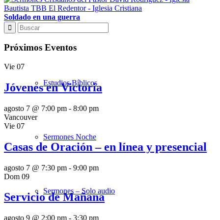
Soldado en una guerra
Sermones Mañana
Próximos Eventos
Vie
07
Estudios Bíblicos
Jóvenes en Victoria
agosto 7 @ 7:00 pm
-
8:00 pm
Vancouver
Vie
07
Sermones Noche
Casas de Oración – en línea y presencial
agosto 7 @ 7:30 pm
-
9:00 pm
Dom
09
Sermones – Solo audio
Servicio de Mañana
agosto 9 @ 2:00 pm
-
3:30 pm