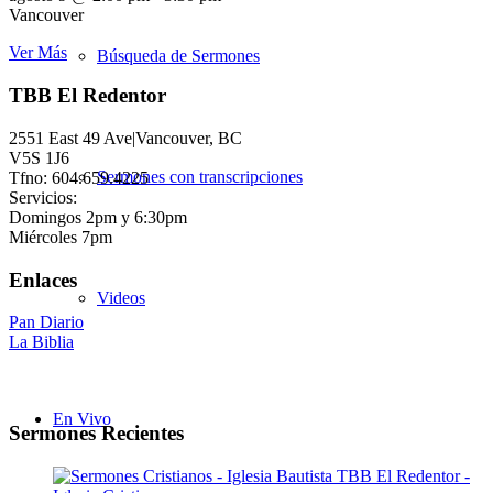
Vancouver
Ver Más
Búsqueda de Sermones
TBB El Redentor
2551 East 49 Ave|Vancouver, BC
V5S 1J6
Sermones con transcripciones
Tfno: 604.659.4225
Servicios:
Domingos 2pm y 6:30pm
Miércoles 7pm
Enlaces
Videos
Pan Diario
La Biblia
En Vivo
Sermones Recientes