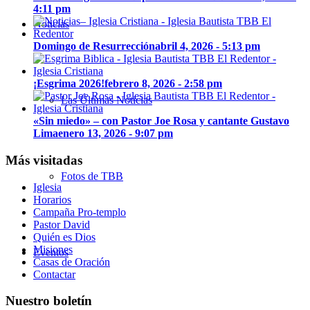
4:11 pm
Noticias
Domingo de Resurrección
abril 4, 2026 - 5:13 pm
¡Esgrima 2026!
febrero 8, 2026 - 2:58 pm
Las Últimas Noticias
«Sin miedo» – con Pastor Joe Rosa y cantante Gustavo
Lima
enero 13, 2026 - 9:07 pm
Más visitadas
Fotos de TBB
Iglesia
Horarios
Campaña Pro-templo
Pastor David
Quién es Dios
Misiones
Eventos
Casas de Oración
Contactar
Nuestro boletín