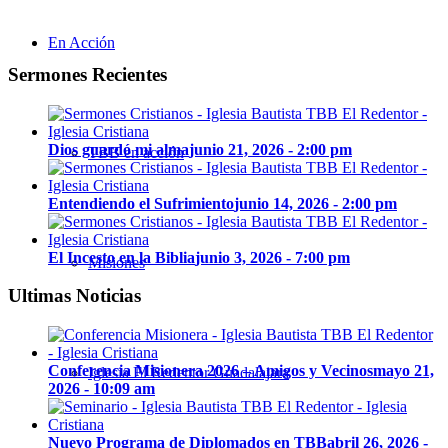
En Acción
Sermones Recientes
Dios guardó mi alma
junio 21, 2026 - 2:00 pm
TBB en acción
Entendiendo el Sufrimiento
junio 14, 2026 - 2:00 pm
El Incesto en la Biblia
junio 3, 2026 - 7:00 pm
Misiones
Ultimas Noticias
Conferencia Misionera 2026 – Amigos y Vecinos
mayo 21,
Iglesia El Redentor Guadalajara
2026 - 10:09 am
Nuevo Programa de Diplomados en TBB
abril 26, 2026 -