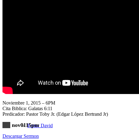
Nuestra Iglesia
Nuevo Visitante
Campaña Pro-templo
Noviembre 1, 2015 – 6PM
Cita Biblica: Galatas 6:11
Predicador: Pastor Toby Jr. (Edgar López Bertrand Jr)
nov0115pm
Pastor David
Descargar Sermon