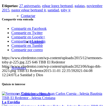
Etiquetas:
27 aniversario
,
edgar lopez bertrand
,
galatas
,
noviembre
2015
,
pastor edgar bertrand jr
,
sanidad
,
toby jr
Contactar
Compartir esta entrada
Compartir en Facebook
Compartir en Twitter
Compartir en Google+
Compartir en Linkedin
Horarios
Compartir en Tumblr
Compartir por correo
https://www.elredentor.com/wp-content/uploads/2015/12/sermones-
toby-jr-225.jpg
225
646
TBB El Redentor
https://www.elredentor.com/wp-content/uploads/2023/06/logo-tbb-
Sermones
2023.png
TBB El Redentor
2015-11-01 22:35:59
2021-04-08
12:24:07
La Sanidad y Dios
Quizás te interese
Todos los sermones
La Envidia