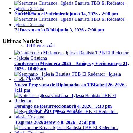
En Acción
Entendiendo el Sufrimiento
junio 14, 2026 - 2:00 pm
El Incesto en la Biblia
junio 3, 2026 - 7:00 pm
Ultimas Noticias
TBB en acción
Conferencia Misionera 2026 – Amigos y Vecinos
mayo 21,
2026 - 10:09 am
Misiones
Nuevo Programa de Diplomados en TBB
abril 26, 2026 -
4:11 pm
Domingo de Resurrección
abril 4, 2026 - 5:13 pm
Iglesia El Redentor Guadalajara
¡Esgrima 2026!
febrero 8, 2026 - 2:58 pm