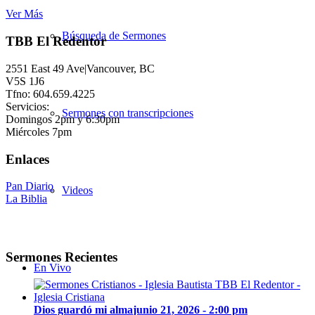
Ver Más
Búsqueda de Sermones
TBB El Redentor
2551 East 49 Ave|Vancouver, BC
V5S 1J6
Tfno: 604.659.4225
Servicios:
Sermones con transcripciones
Domingos 2pm y 6:30pm
Miércoles 7pm
Enlaces
Pan Diario
Videos
La Biblia
Sermones Recientes
En Vivo
Dios guardó mi alma
junio 21, 2026 - 2:00 pm