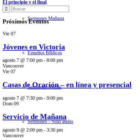
El principio y el final
Sermones Mañana
Próximos Eventos
Vie
07
Jóvenes en Victoria
Estudios Bíblicos
agosto 7 @ 7:00 pm
-
8:00 pm
Vancouver
Vie
07
Casas de Oración – en línea y presencial
Sermones Noche
agosto 7 @ 7:30 pm
-
9:00 pm
Dom
09
Servicio de Mañana
Sermones – Solo audio
agosto 9 @ 2:00 pm
-
3:30 pm
Vancouver