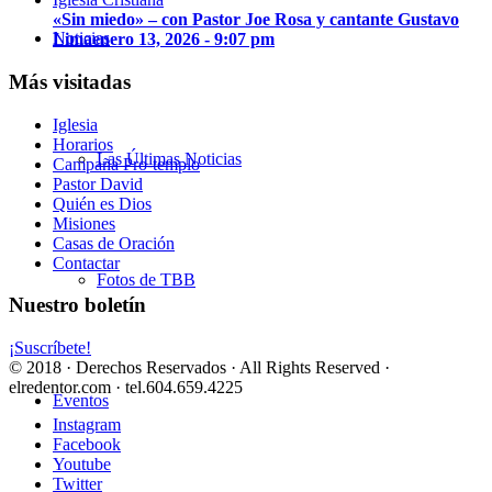
«Sin miedo» – con Pastor Joe Rosa y cantante Gustavo
Noticias
Lima
enero 13, 2026 - 9:07 pm
Más visitadas
Iglesia
Horarios
Las Últimas Noticias
Campaña Pro-templo
Pastor David
Quién es Dios
Misiones
Casas de Oración
Contactar
Fotos de TBB
Nuestro boletín
¡Suscríbete!
© 2018 · Derechos Reservados · All Rights Reserved ·
elredentor.com · tel.604.659.4225
Eventos
Instagram
Facebook
Youtube
Twitter