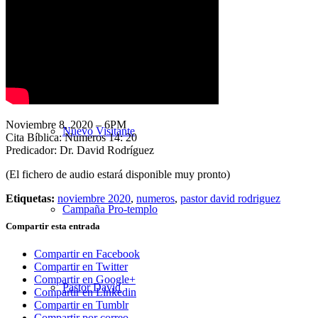
Nuestra Iglesia
Noviembre 8, 2020 – 6PM
Nuevo Visitante
Cita Bíblica: Numeros 14: 20
Predicador: Dr. David Rodríguez
(El fichero de audio estará disponible muy pronto)
Etiquetas:
noviembre 2020
,
numeros
,
pastor david rodriguez
Campaña Pro-templo
Compartir esta entrada
Compartir en Facebook
Compartir en Twitter
Compartir en Google+
Pastor David
Compartir en Linkedin
Compartir en Tumblr
Compartir por correo