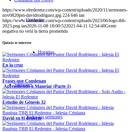
https://www.elredentor.com/wp-content/uploads/2020/11/sermones-
nov0820pm-davidrodriguez.jpg
224
646
ian
Contactar
https://www.elredentor.com/wp-content/uploads/2023/06/logo-tbb-
2023.png
ian
2020-11-08 18:00:52
2021-04-11 12:54:40
Gente
negativa no verá la tierra prometida
Quizás te interese
Horarios
En la cruz
Frases que Condenan
Sermones
Aprendiendo a Manejar (Parte 1)
Estudio de Génesis 32
Todos los sermones
David en el desierto