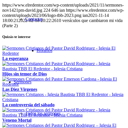
https://www.elredentor.com/wp-content/uploads/2021/11/sermones-
nov1421pm-david.jpg
224
646
ian
https://www.elredentor.com/wp-
content/uploads/2023/06/logo-tbb-2023.png
ian
2021-11-14
Contactar
18:00:21
2022-02-18 20:22:26
10 versículos que cambiaron mi vida
(Parte 2)
Quizás te interese
Horarios
La esperanza
Hijos sin temor de Dios
Sermones
Las Diez Virgenes
La controversia del sábado
Todos los sermones
Veneno Mortal