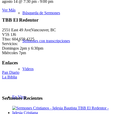
agosto 14 @ 7:30 pm
-
9:00 pm
Ver Más
Búsqueda de Sermones
TBB El Redentor
2551 East 49 Ave|Vancouver, BC
V5S 1J6
Tfno: 604.659.4225
Sermones con transcripciones
Servicios:
Domingos 2pm y 6:30pm
Miércoles 7pm
Enlaces
Videos
Pan Diario
La Biblia
En Vivo
Sermones Recientes