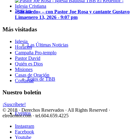
Noticias
«Sin miedo» – con Pastor Joe Rosa y cantante Gustavo
Lima
enero 13, 2026 - 9:07 pm
Más visitadas
Iglesia
Las Últimas Noticias
Horarios
Campaña Pro-templo
Pastor David
Quién es Dios
Misiones
Casas de Oración
Fotos de TBB
Contactar
Nuestro boletín
¡Suscríbete!
© 2018 · Derechos Reservados · All Rights Reserved ·
Eventos
elredentor.com · tel.604.659.4225
Instagram
Facebook
Youtube