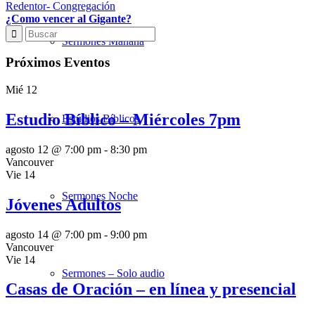
¿Como vencer al Gigante?
Sermones Mañana
Próximos Eventos
Mié
12
Estudio Bíblico – Miércoles 7pm
Estudios Bíblicos
agosto 12 @ 7:00 pm
-
8:30 pm
Vancouver
Vie
14
Sermones Noche
Jóvenes Adultos
agosto 14 @ 7:00 pm
-
9:00 pm
Vancouver
Vie
14
Sermones – Solo audio
Casas de Oración – en línea y presencial