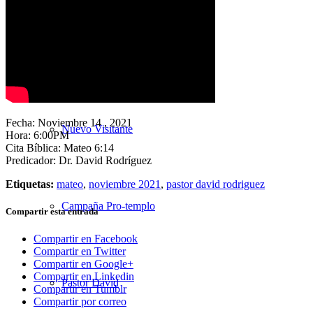
Nuestra Iglesia
Fecha: Noviembre 14 , 2021
Nuevo Visitante
Hora: 6:00PM
Cita Bíblica: Mateo 6:14
Predicador: Dr. David Rodríguez
Etiquetas:
mateo
,
noviembre 2021
,
pastor david rodriguez
Campaña Pro-templo
Compartir esta entrada
Compartir en Facebook
Compartir en Twitter
Compartir en Google+
Compartir en Linkedin
Pastor David
Compartir en Tumblr
Compartir por correo