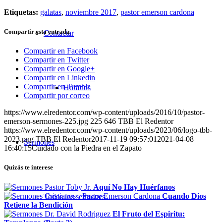
Etiquetas:
galatas
,
noviembre 2017
,
pastor emerson cardona
Compartir esta entrada
Contactar
Compartir en Facebook
Compartir en Twitter
Compartir en Google+
Compartir en Linkedin
Compartir en Tumblr
Horarios
Compartir por correo
https://www.elredentor.com/wp-content/uploads/2016/10/pastor-
emerson-sermones-225.jpg
225
646
TBB El Redentor
https://www.elredentor.com/wp-content/uploads/2023/06/logo-tbb-
2023.png
TBB El Redentor
2017-11-19 09:57:01
2021-04-08
Sermones
16:40:15
Cuidado con la Piedra en el Zapato
Quizás te interese
Aquí No Hay Huérfanos
Cuando Dios
Todos los sermones
Retiene la Bendición
El Fruto del Espiritu: