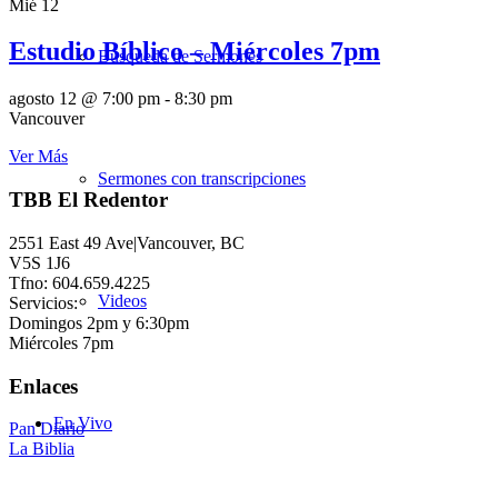
Mié
12
Estudio Bíblico – Miércoles 7pm
Búsqueda de Sermones
agosto 12 @ 7:00 pm
-
8:30 pm
Vancouver
Ver Más
Sermones con transcripciones
TBB El Redentor
2551 East 49 Ave|Vancouver, BC
V5S 1J6
Tfno: 604.659.4225
Videos
Servicios:
Domingos 2pm y 6:30pm
Miércoles 7pm
Enlaces
En Vivo
Pan Diario
La Biblia