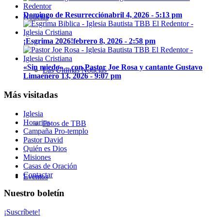
Domingo de Resurrección
abril 4, 2026 - 5:13 pm
Noticias
¡Esgrima 2026!
febrero 8, 2026 - 2:58 pm
«Sin miedo» – con Pastor Joe Rosa y cantante Gustavo
Las Últimas Noticias
Lima
enero 13, 2026 - 9:07 pm
Más visitadas
Iglesia
Horarios
Fotos de TBB
Campaña Pro-templo
Pastor David
Quién es Dios
Misiones
Casas de Oración
Contactar
Eventos
Nuestro boletín
¡Suscríbete!