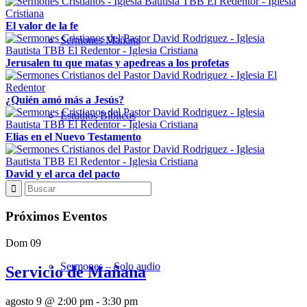
El valor de la fe
Sermones Mañana
Jerusalen tu que matas y apedreas a los profetas
¿Quién amó más a Jesús?
Estudios Bíblicos
Elias en el Nuevo Testamento
David y el arca del pacto
Sermones Noche
Próximos Eventos
Dom
09
Sermones – Solo audio
Servicio de Mañana
agosto 9 @ 2:00 pm
-
3:30 pm