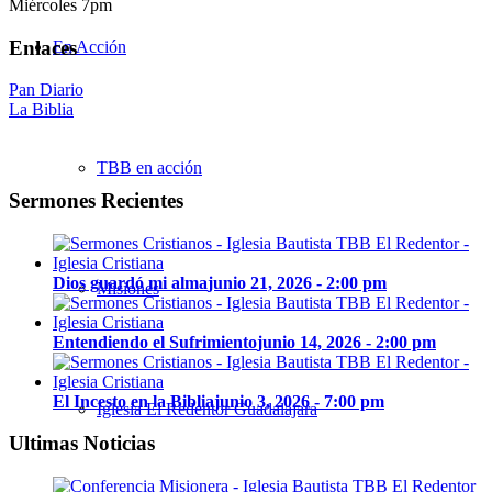
Miércoles 7pm
Enlaces
En Acción
Pan Diario
La Biblia
TBB en acción
Sermones Recientes
Dios guardó mi alma
junio 21, 2026 - 2:00 pm
Misiones
Entendiendo el Sufrimiento
junio 14, 2026 - 2:00 pm
El Incesto en la Biblia
junio 3, 2026 - 7:00 pm
Iglesia El Redentor Guadalajara
Ultimas Noticias