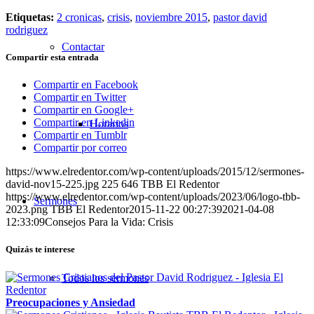
Etiquetas:
2 cronicas
,
crisis
,
noviembre 2015
,
pastor david
rodriguez
Contactar
Compartir esta entrada
Compartir en Facebook
Compartir en Twitter
Compartir en Google+
Compartir en Linkedin
Horarios
Compartir en Tumblr
Compartir por correo
https://www.elredentor.com/wp-content/uploads/2015/12/sermones-
david-nov15-225.jpg
225
646
TBB El Redentor
https://www.elredentor.com/wp-content/uploads/2023/06/logo-tbb-
Sermones
2023.png
TBB El Redentor
2015-11-22 00:27:39
2021-04-08
12:33:09
Consejos Para la Vida: Crisis
Quizás te interese
Todos los sermones
Preocupaciones y Ansiedad