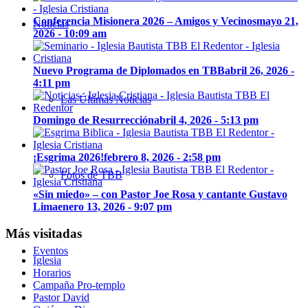
Conferencia Misionera 2026 – Amigos y Vecinos
mayo 21,
Noticias
2026 - 10:09 am
Nuevo Programa de Diplomados en TBB
abril 26, 2026 -
4:11 pm
Las Últimas Noticias
Domingo de Resurrección
abril 4, 2026 - 5:13 pm
¡Esgrima 2026!
febrero 8, 2026 - 2:58 pm
Fotos de TBB
«Sin miedo» – con Pastor Joe Rosa y cantante Gustavo
Lima
enero 13, 2026 - 9:07 pm
Más visitadas
Eventos
Iglesia
Horarios
Campaña Pro-templo
Pastor David