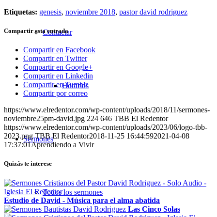
Etiquetas:
genesis
,
noviembre 2018
,
pastor david rodriguez
Compartir esta entrada
Contactar
Compartir en Facebook
Compartir en Twitter
Compartir en Google+
Compartir en Linkedin
Compartir en Tumblr
Horarios
Compartir por correo
https://www.elredentor.com/wp-content/uploads/2018/11/sermones-
noviembre25pm-david.jpg
224
646
TBB El Redentor
https://www.elredentor.com/wp-content/uploads/2023/06/logo-tbb-
2023.png
TBB El Redentor
2018-11-25 16:44:59
2021-04-08
Sermones
17:37:01
Aprendiendo a Vivir
Quizás te interese
Todos los sermones
Estudio de David - Música para el alma abatida
Las Cinco Solas