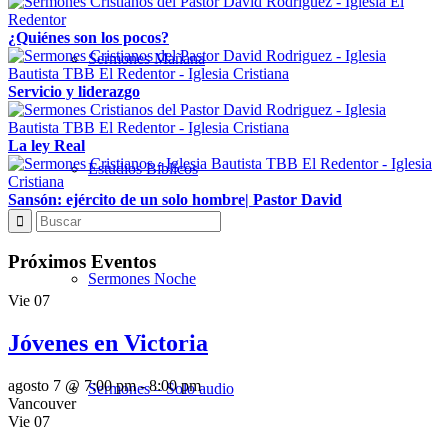
¿Quiénes son los pocos?
Sermones Mañana
Servicio y liderazgo
La ley Real
Estudios Bíblicos
Sansón: ejército de un solo hombre| Pastor David
Próximos Eventos
Sermones Noche
Vie
07
Jóvenes en Victoria
agosto 7 @ 7:00 pm
-
8:00 pm
Sermones – Solo audio
Vancouver
Vie
07