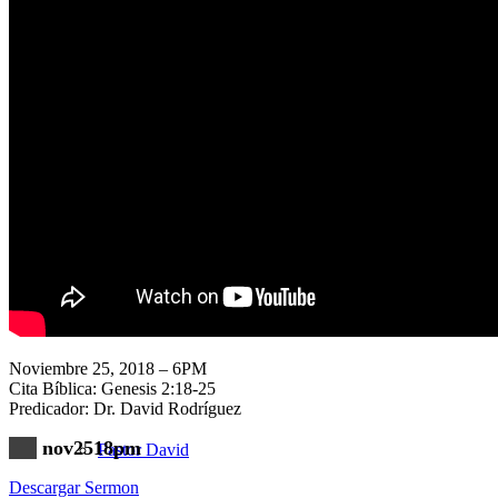
Nuestra Iglesia
Nuevo Visitante
Campaña Pro-templo
Noviembre 25, 2018 – 6PM
Cita Bíblica: Genesis 2:18-25
Predicador: Dr. David Rodríguez
nov2518pm
Pastor David
Descargar Sermon