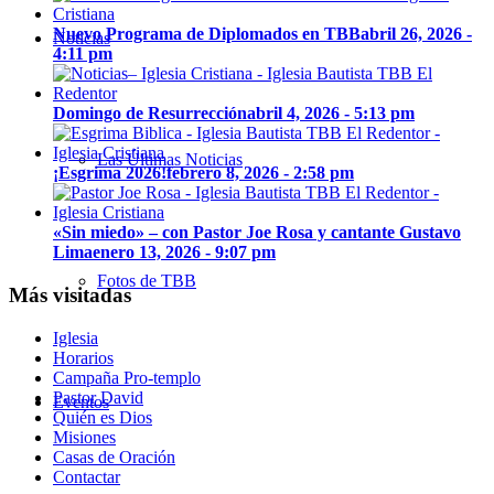
Nuevo Programa de Diplomados en TBB
abril 26, 2026 -
Noticias
4:11 pm
Domingo de Resurrección
abril 4, 2026 - 5:13 pm
Las Últimas Noticias
¡Esgrima 2026!
febrero 8, 2026 - 2:58 pm
«Sin miedo» – con Pastor Joe Rosa y cantante Gustavo
Lima
enero 13, 2026 - 9:07 pm
Fotos de TBB
Más visitadas
Iglesia
Horarios
Campaña Pro-templo
Pastor David
Eventos
Quién es Dios
Misiones
Casas de Oración
Contactar