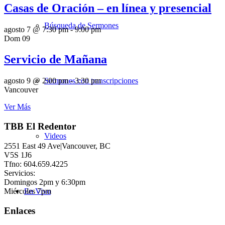
Casas de Oración – en línea y presencial
Búsqueda de Sermones
agosto 7 @ 7:30 pm
-
9:00 pm
Dom
09
Servicio de Mañana
Sermones con transcripciones
agosto 9 @ 2:00 pm
-
3:30 pm
Vancouver
Ver Más
TBB El Redentor
Videos
2551 East 49 Ave|Vancouver, BC
V5S 1J6
Tfno: 604.659.4225
Servicios:
Domingos 2pm y 6:30pm
Miércoles 7pm
En Vivo
Enlaces