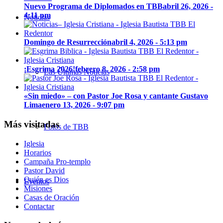
Nuevo Programa de Diplomados en TBB
abril 26, 2026 -
4:11 pm
Noticias
Domingo de Resurrección
abril 4, 2026 - 5:13 pm
¡Esgrima 2026!
febrero 8, 2026 - 2:58 pm
Las Últimas Noticias
«Sin miedo» – con Pastor Joe Rosa y cantante Gustavo
Lima
enero 13, 2026 - 9:07 pm
Más visitadas
Fotos de TBB
Iglesia
Horarios
Campaña Pro-templo
Pastor David
Quién es Dios
Eventos
Misiones
Casas de Oración
Contactar