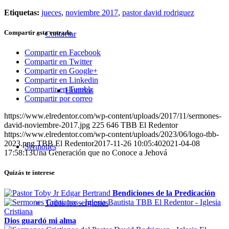
Etiquetas:
jueces
,
noviembre 2017
,
pastor david rodriguez
Compartir esta entrada
Contactar
Compartir en Facebook
Compartir en Twitter
Compartir en Google+
Compartir en Linkedin
Compartir en Tumblr
Horarios
Compartir por correo
https://www.elredentor.com/wp-content/uploads/2017/11/sermones-
david-noviembre-2017.jpg
225
646
TBB El Redentor
https://www.elredentor.com/wp-content/uploads/2023/06/logo-tbb-
2023.png
TBB El Redentor
2017-11-26 10:05:40
2021-04-08
Sermones
17:58:13
Una Generación que no Conoce a Jehová
Quizás te interese
Bendiciones de la Predicación
Todos los sermones
Dios guardó mi alma