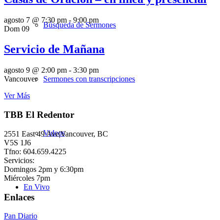
agosto 7 @ 7:30 pm
-
9:00 pm
Búsqueda de Sermones
Dom
09
Servicio de Mañana
agosto 9 @ 2:00 pm
-
3:30 pm
Sermones con transcripciones
Vancouver
Ver Más
TBB El Redentor
Videos
2551 East 49 Ave|Vancouver, BC
V5S 1J6
Tfno: 604.659.4225
Servicios:
Domingos 2pm y 6:30pm
Miércoles 7pm
En Vivo
Enlaces
Pan Diario