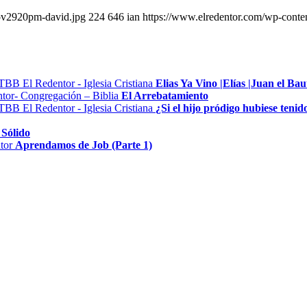
nov2920pm-david.jpg
224
646
ian
https://www.elredentor.com/wp-conte
Elias Ya Vino |Elías |Juan el Bau
El Arrebatamiento
¿Si el hijo pródigo hubiese ten
 Sólido
Aprendamos de Job (Parte 1)