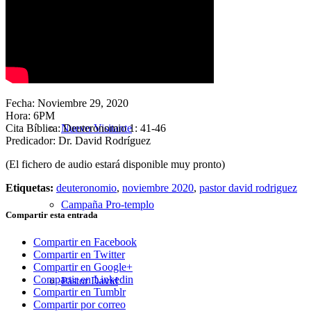
Nuestra Iglesia
Fecha: Noviembre 29, 2020
Hora: 6PM
Cita Bíblica: Deuteronomio 1: 41-46
Nuevo Visitante
Predicador: Dr. David Rodríguez
(El fichero de audio estará disponible muy pronto)
Etiquetas:
deuteronomio
,
noviembre 2020
,
pastor david rodriguez
Campaña Pro-templo
Compartir esta entrada
Compartir en Facebook
Compartir en Twitter
Compartir en Google+
Compartir en Linkedin
Pastor David
Compartir en Tumblr
Compartir por correo