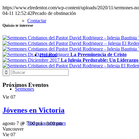
https://www.elredentor.com/wp-content/uploads/2020/11/sermones-
04-11 12:52:42
Pecado de obstinación
Contactar
Quizás te interese
La Preeminencia de Cristo
Horarios
La Iglesia Perdurable: Un Liderazgo
Próximos Eventos
Sermones
Vie
07
Jóvenes en Victoria
Todos los sermones
agosto 7 @ 7:00 pm
-
8:00 pm
Vancouver
Vie
07