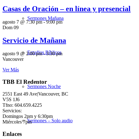
Casas de Oración – en línea y presencial
Sermones Mañana
agosto 7 @ 7:30 pm
-
9:00 pm
Dom
09
Servicio de Mañana
Estudios Bíblicos
agosto 9 @ 2:00 pm
-
3:30 pm
Vancouver
Ver Más
TBB El Redentor
Sermones Noche
2551 East 49 Ave|Vancouver, BC
V5S 1J6
Tfno: 604.659.4225
Servicios:
Domingos 2pm y 6:30pm
Sermones – Solo audio
Miércoles 7pm
Enlaces