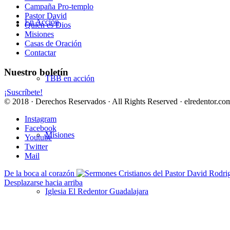
Campaña Pro-templo
Pastor David
En Acción
Quién es Dios
Misiones
Casas de Oración
Contactar
Nuestro boletín
TBB en acción
¡Suscríbete!
© 2018 · Derechos Reservados · All Rights Reserved · elredentor.com
Instagram
Facebook
Misiones
Youtube
Twitter
Mail
De la boca al corazón
Desplazarse hacia arriba
Iglesia El Redentor Guadalajara