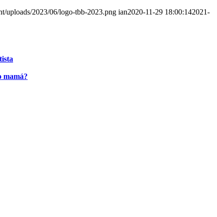
nt/uploads/2023/06/logo-tbb-2023.png
ian
2020-11-29 18:00:14
2021-
tista
ido mamá?