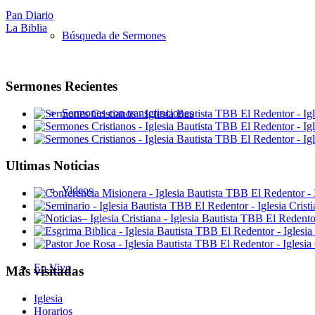
Pan Diario
La Biblia
Búsqueda de Sermones
Sermones Recientes
Sermones con transcripciones
Ultimas Noticias
Videos
En Vivo
Más visitadas
Iglesia
Horarios