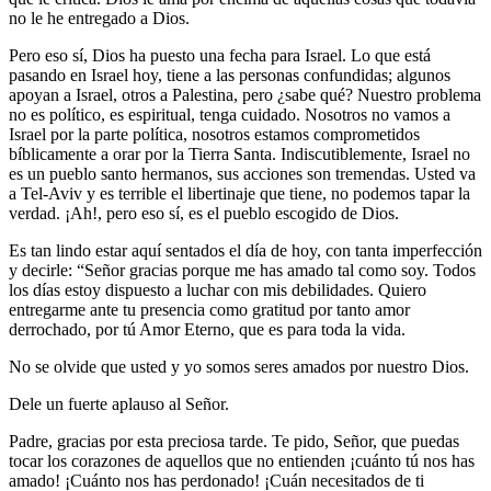
no le he entregado a Dios.
Pero eso sí, Dios ha puesto una fecha para Israel. Lo que está
pasando en Israel hoy, tiene a las personas confundidas; algunos
apoyan a Israel, otros a Palestina, pero ¿sabe qué? Nuestro problema
no es político, es espiritual, tenga cuidado. Nosotros no vamos a
Israel por la parte política, nosotros estamos comprometidos
bíblicamente a orar por la Tierra Santa. Indiscutiblemente, Israel no
es un pueblo santo hermanos, sus acciones son tremendas. Usted va
a Tel-Aviv y es terrible el libertinaje que tiene, no podemos tapar la
verdad. ¡Ah!, pero eso sí, es el pueblo escogido de Dios.
Es tan lindo estar aquí sentados el día de hoy, con tanta imperfección
y decirle: “Señor gracias porque me has amado tal como soy. Todos
los días estoy dispuesto a luchar con mis debilidades. Quiero
entregarme ante tu presencia como gratitud por tanto amor
derrochado, por tú Amor Eterno, que es para toda la vida.
No se olvide que usted y yo somos seres amados por nuestro Dios.
Dele un fuerte aplauso al Señor.
Padre, gracias por esta preciosa tarde. Te pido, Señor, que puedas
tocar los corazones de aquellos que no entienden ¡cuánto tú nos has
amado! ¡Cuánto nos has perdonado! ¡Cuán necesitados de ti