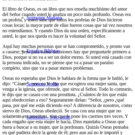
El libro de Oseas, es un libro que nos enseña muchísimo del amor
del Señor cuando usted lo analiza un poco más profundo. Oseas era
Sermones Mañana
un profeta, y usted sabe que todos los profetas de Dios hicieron
cosas locas; la mayor parte de ellas fueron cosas que tal vez nosotros
no entendíamos. Y cuando Dios da una orden, específicamente a
usted, lo que nos queda es hacer la voluntad del Señor.
Aquí hay muchas personas que se han comprometido, y pronto van
Estudios Bíblicos
a casarse; pero para tomar decisiones hay que preguntarle primero a
Dios, porque si no va a ser un dolor eterno. Si usted está casado con
la persona indicada, no se piense que va a pasar un paraíso
completo, sino que va a pasar menos problemas.
Oseas no esperaba que Dios le hablara de la forma que le habló, le
dijo: “Cásate”, pero no le dijo que escogiera una mujer santa, que
Sermones Noche
venga a la iglesia, que ofrende, que sirva al Señor. Todo lo contrario,
le dijo que se casara con una prostituta. ¿Cuántos de los que están
aquí obedecerían a eso? Seguramente dirían: “Señor, ¿pero ¿qué
pasa, por qué me estás diciendo eso? A diferencia de nosotros, como
siervo de Dios, Oseas obedeció. Se casa con una mujer que no
solamente era prostituta, sino que le pone los cuernos tres veces. Y
Sermones – Solo audio
cada engaño que esta mujer le hacía, Dios mandaba a Oseas que
fuera a buscar a su mujer, que la perdonara. Quizás Oseas pensaba
en qué pudiera decir la gente de él; pero aun así no le importó y