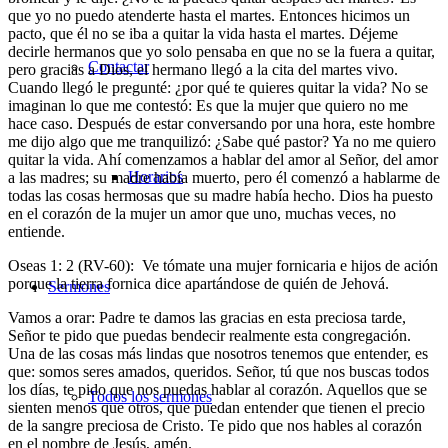
que yo no puedo atenderte hasta el martes. Entonces hicimos un
pacto, que él no se iba a quitar la vida hasta el martes. Déjeme
decirle hermanos que yo solo pensaba en que no se la fuera a quitar,
Contactar
pero gracias a Dios, el hermano llegó a la cita del martes vivo.
Cuando llegó le pregunté: ¿por qué te quieres quitar la vida? No se
imaginan lo que me contestó: Es que la mujer que quiero no me
hace caso. Después de estar conversando por una hora, este hombre
me dijo algo que me tranquilizó: ¿Sabe qué pastor? Ya no me quiero
quitar la vida. Ahí comenzamos a hablar del amor al Señor, del amor
Horarios
a las madres; su madre había muerto, pero él comenzó a hablarme de
todas las cosas hermosas que su madre había hecho. Dios ha puesto
en el corazón de la mujer un amor que uno, muchas veces, no
entiende.
Oseas 1: 2 (RV-60): Ve tómate una mujer fornicaria e hijos de ación
porque la tierra fornica dice apartándose de quién de Jehová.
Sermones
Vamos a orar: Padre te damos las gracias en esta preciosa tarde,
Señor te pido que puedas bendecir realmente esta congregación.
Una de las cosas más lindas que nosotros tenemos que entender, es
que: somos seres amados, queridos. Señor, tú que nos buscas todos
los días, te pido que nos puedas hablar al corazón. Aquellos que se
Todos los sermones
sienten menos que otros, que puedan entender que tienen el precio
de la sangre preciosa de Cristo. Te pido que nos hables al corazón
en el nombre de Jesús, amén.