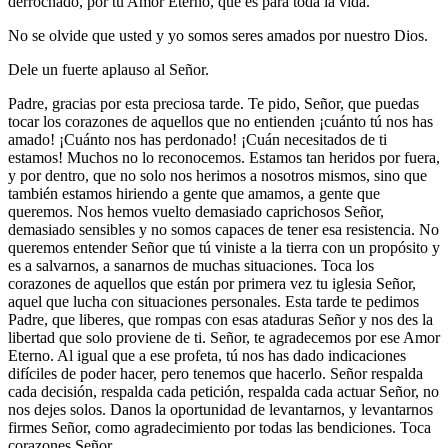
derrochado, por tú Amor Eterno, que es para toda la vida.
No se olvide que usted y yo somos seres amados por nuestro Dios.
Dele un fuerte aplauso al Señor.
Padre, gracias por esta preciosa tarde. Te pido, Señor, que puedas
tocar los corazones de aquellos que no entienden ¡cuánto tú nos has
amado! ¡Cuánto nos has perdonado! ¡Cuán necesitados de ti
estamos! Muchos no lo reconocemos. Estamos tan heridos por fuera,
y por dentro, que no solo nos herimos a nosotros mismos, sino que
también estamos hiriendo a gente que amamos, a gente que
queremos. Nos hemos vuelto demasiado caprichosos Señor,
demasiado sensibles y no somos capaces de tener esa resistencia. No
queremos entender Señor que tú viniste a la tierra con un propósito y
es a salvarnos, a sanarnos de muchas situaciones. Toca los
corazones de aquellos que están por primera vez tu iglesia Señor,
aquel que lucha con situaciones personales. Esta tarde te pedimos
Padre, que liberes, que rompas con esas ataduras Señor y nos des la
libertad que solo proviene de ti. Señor, te agradecemos por ese Amor
Eterno. Al igual que a ese profeta, tú nos has dado indicaciones
difíciles de poder hacer, pero tenemos que hacerlo. Señor respalda
cada decisión, respalda cada petición, respalda cada actuar Señor, no
nos dejes solos. Danos la oportunidad de levantarnos, y levantarnos
firmes Señor, como agradecimiento por todas las bendiciones. Toca
corazones Señor.