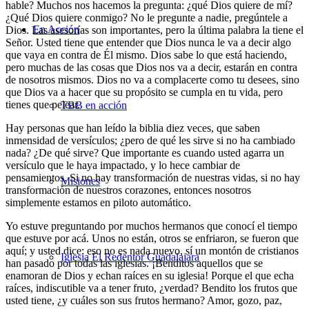
hable? Muchos nos hacemos la pregunta: ¿qué Dios quiere de mí?
¿Qué Dios quiere conmigo? No le pregunte a nadie, pregúntele a
En Acción
Dios. Las asesorías son importantes, pero la última palabra la tiene el
Señor. Usted tiene que entender que Dios nunca le va a decir algo
que vaya en contra de Él mismo. Dios sabe lo que está haciendo,
pero muchas de las cosas que Dios nos va a decir, estarán en contra
de nosotros mismos. Dios no va a complacerte como tu desees, sino
que Dios va a hacer que su propósito se cumpla en tu vida, pero
tienes que pelear.
TBB en acción
Hay personas que han leído la biblia diez veces, que saben
inmensidad de versículos; ¿pero de qué les sirve si no ha cambiado
nada? ¿De qué sirve? Que importante es cuando usted agarra un
versículo que le haya impactado, y lo hece cambiar de
pensamientos. Si no hay transformación de nuestras vidas, si no hay
Misiones
transformación de nuestros corazones, entonces nosotros
simplemente estamos en piloto automático.
Yo estuve preguntando por muchos hermanos que conocí el tiempo
que estuve por acá. Unos no están, otros se enfriaron, se fueron que
aquí; y usted dice: eso no es nada nuevo, sí un montón de cristianos
Iglesia El Redentor Guadalajara
han pasado por todas las iglesias. ¡Benditos aquellos que se
enamoran de Dios y echan raíces en su iglesia! Porque el que echa
raíces, indiscutible va a tener fruto, ¿verdad? Bendito los frutos que
usted tiene, ¿y cuáles son sus frutos hermano? Amor, gozo, paz,