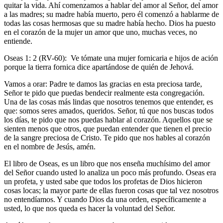
quitar la vida. Ahí comenzamos a hablar del amor al Señor, del amor
a las madres; su madre había muerto, pero él comenzó a hablarme de
todas las cosas hermosas que su madre había hecho. Dios ha puesto
en el corazón de la mujer un amor que uno, muchas veces, no
entiende.
Oseas 1: 2 (RV-60): Ve tómate una mujer fornicaria e hijos de ación
porque la tierra fornica dice apartándose de quién de Jehová.
Vamos a orar: Padre te damos las gracias en esta preciosa tarde,
Señor te pido que puedas bendecir realmente esta congregación.
Una de las cosas más lindas que nosotros tenemos que entender, es
que: somos seres amados, queridos. Señor, tú que nos buscas todos
los días, te pido que nos puedas hablar al corazón. Aquellos que se
sienten menos que otros, que puedan entender que tienen el precio
de la sangre preciosa de Cristo. Te pido que nos hables al corazón
en el nombre de Jesús, amén.
El libro de Oseas, es un libro que nos enseña muchísimo del amor
del Señor cuando usted lo analiza un poco más profundo. Oseas era
un profeta, y usted sabe que todos los profetas de Dios hicieron
cosas locas; la mayor parte de ellas fueron cosas que tal vez nosotros
no entendíamos. Y cuando Dios da una orden, específicamente a
usted, lo que nos queda es hacer la voluntad del Señor.