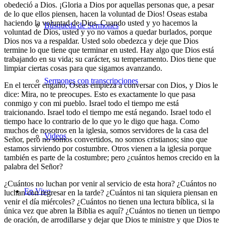
obedeció a Dios. ¡Gloria a Dios por aquellas personas que, a pesar
de lo que ellos piensen, hacen la voluntad de Dios! Oseas estaba
haciendo la voluntad de Dios. Cuando usted y yo hacemos la
Búsqueda de Sermones
voluntad de Dios, usted y yo no vamos a quedar burlados, porque
Dios nos va a respaldar. Usted solo obedezca y deje que Dios
termine lo que tiene que terminar en usted. Hay algo que Dios está
trabajando en su vida; su carácter, su temperamento. Dios tiene que
limpiar ciertas cosas para que sigamos avanzando.
Sermones con transcripciones
En el tercer engaño, Oseas empieza a conversar con Dios, y Dios le
dice: Mira, no te preocupes. Esto es exactamente lo que pasa
conmigo y con mi pueblo. Israel todo el tiempo me está
traicionando. Israel todo el tiempo me está negando. Israel todo el
tiempo hace lo contrario de lo que yo le digo que haga. Como
muchos de nosotros en la iglesia, somos servidores de la casa del
Videos
Señor, pero no somos convertidos, no somos cristianos; sino que
estamos sirviendo por costumbre. Otros vienen a la iglesia porque
también es parte de la costumbre; pero ¿cuántos hemos crecido en la
palabra del Señor?
¿Cuántos no luchan por venir al servicio de esta hora? ¿Cuántos no
En Vivo
luchan con regresar en la tarde? ¿Cuántos ni tan siquiera piensan en
venir el día miércoles? ¿Cuántos no tienen una lectura bíblica, si la
única vez que abren la Biblia es aquí? ¿Cuántos no tienen un tiempo
de oración, de arrodillarse y dejar que Dios te ministre y que Dios te