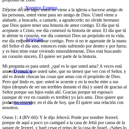
Nuestros Eventos
Déjeme decirle algo: usted no viene a la iglesia a hacerse amigo de
las personas, usted viene para ser amigo de Dios. Usted viene a
alabarle, a buscarlo, a cantarle, a agradecerle; no olvide hermano
que Dios quiere tener una historia de amor contigo. El día que tú
aceptaste a Cristo, ese día comenzó tu historia de amor. El día que tú
le abriste tu corazón, ese día comenzó Dios un propósito en tu vida,
Anuncios
ese día empezó a caminar contigo. Pero si no te agarraste de la mano
del Señor el día uno, entonces estás sufriendo por dentro y por fuera;
y es bien triste estar viviendo miserablemente, Dios está buscando
un corazón sincero, Él quiere ser parte de la historia.
Mi pregunta es para usted: ¿qué es lo que usted ama? A veces está
Donación
amando cosas, que usted sabe, que no tienen que ver con el Señor, y
ahí es donde chocan las cosas que amas con el propósito de Dios.
Pero qué lindo es, que: usted se acueste y en la noche mire a sus
hijos (después de ser tan terribles durante el día) y usted de gracias al
Señor porque sus hijos están ahí. Gracias porque mi esposa/o
(aunque de vez en cuando es terrible) yo la/o amo. Dios quiere que
podamos entender, en el día de hoy, que Él quiere una relación con
Seminario
nosotros.
Oseas 1: 4 (RV-60): Y le dijo Jehová: Ponle por nombre Jezreel;
porque de aquí a poco yo castigaré a la casa de Jehú por causa de la
sangre de Jezreel, y haré cesar el reino de la casa de Israel. ¿Sabes lo