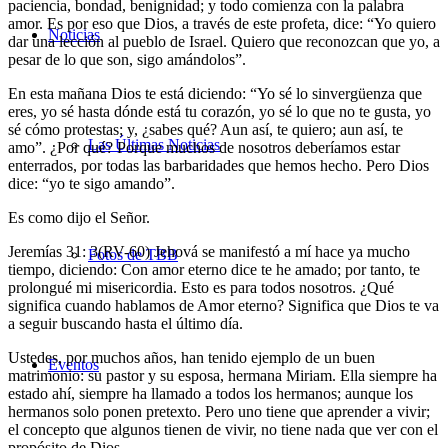
paciencia, bondad, benignidad; y todo comienza con la palabra
amor. Es por eso que Dios, a través de este profeta, dice: “Yo quiero
Noticias
dar una lección al pueblo de Israel. Quiero que reconozcan que yo, a
pesar de lo que son, sigo amándolos”.
En esta mañana Dios te está diciendo: “Yo sé lo sinvergüenza que
eres, yo sé hasta dónde está tu corazón, yo sé lo que no te gusta, yo
sé cómo protestas; y, ¿sabes qué? Aun así, te quiero; aun así, te
Las Últimas Noticias
amo”. ¿Por qué? Porque muchos de nosotros deberíamos estar
enterrados, por todas las barbaridades que hemos hecho. Pero Dios
dice: “yo te sigo amando”.
Es como dijo el Señor.
Jeremías 31: 3(RV-60) Jehová se manifestó a mí hace ya mucho
Fotos de TBB
tiempo, diciendo: Con amor eterno dice te he amado; por tanto, te
prolongué mi misericordia. Esto es para todos nosotros. ¿Qué
significa cuando hablamos de Amor eterno? Significa que Dios te va
a seguir buscando hasta el último día.
Ustedes, por muchos años, han tenido ejemplo de un buen
Eventos
matrimonio: su pastor y su esposa, hermana Miriam. Ella siempre ha
estado ahí, siempre ha llamado a todos los hermanos; aunque los
hermanos solo ponen pretexto. Pero uno tiene que aprender a vivir;
el concepto que algunos tienen de vivir, no tiene nada que ver con el
propósito de Dios.