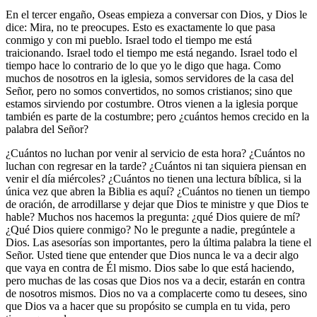
En el tercer engaño, Oseas empieza a conversar con Dios, y Dios le
dice: Mira, no te preocupes. Esto es exactamente lo que pasa
conmigo y con mi pueblo. Israel todo el tiempo me está
traicionando. Israel todo el tiempo me está negando. Israel todo el
tiempo hace lo contrario de lo que yo le digo que haga. Como
muchos de nosotros en la iglesia, somos servidores de la casa del
Señor, pero no somos convertidos, no somos cristianos; sino que
estamos sirviendo por costumbre. Otros vienen a la iglesia porque
también es parte de la costumbre; pero ¿cuántos hemos crecido en la
palabra del Señor?
¿Cuántos no luchan por venir al servicio de esta hora? ¿Cuántos no
luchan con regresar en la tarde? ¿Cuántos ni tan siquiera piensan en
venir el día miércoles? ¿Cuántos no tienen una lectura bíblica, si la
única vez que abren la Biblia es aquí? ¿Cuántos no tienen un tiempo
de oración, de arrodillarse y dejar que Dios te ministre y que Dios te
hable? Muchos nos hacemos la pregunta: ¿qué Dios quiere de mí?
¿Qué Dios quiere conmigo? No le pregunte a nadie, pregúntele a
Dios. Las asesorías son importantes, pero la última palabra la tiene el
Señor. Usted tiene que entender que Dios nunca le va a decir algo
que vaya en contra de Él mismo. Dios sabe lo que está haciendo,
pero muchas de las cosas que Dios nos va a decir, estarán en contra
de nosotros mismos. Dios no va a complacerte como tu desees, sino
que Dios va a hacer que su propósito se cumpla en tu vida, pero