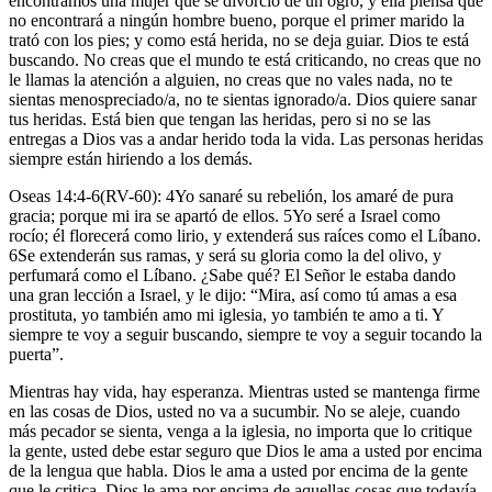
encontramos una mujer que se divorció de un ogro, y ella piensa que
no encontrará a ningún hombre bueno, porque el primer marido la
trató con los pies; y como está herida, no se deja guiar. Dios te está
buscando. No creas que el mundo te está criticando, no creas que no
le llamas la atención a alguien, no creas que no vales nada, no te
sientas menospreciado/a, no te sientas ignorado/a. Dios quiere sanar
tus heridas. Está bien que tengan las heridas, pero si no se las
entregas a Dios vas a andar herido toda la vida. Las personas heridas
siempre están hiriendo a los demás.
Oseas 14:4-6(RV-60): 4Yo sanaré su rebelión, los amaré de pura
gracia; porque mi ira se apartó de ellos. 5Yo seré a Israel como
rocío; él florecerá como lirio, y extenderá sus raíces como el Líbano.
6Se extenderán sus ramas, y será su gloria como la del olivo, y
perfumará como el Líbano. ¿Sabe qué? El Señor le estaba dando
una gran lección a Israel, y le dijo: “Mira, así como tú amas a esa
prostituta, yo también amo mi iglesia, yo también te amo a ti. Y
siempre te voy a seguir buscando, siempre te voy a seguir tocando la
puerta”.
Mientras hay vida, hay esperanza. Mientras usted se mantenga firme
en las cosas de Dios, usted no va a sucumbir. No se aleje, cuando
más pecador se sienta, venga a la iglesia, no importa que lo critique
la gente, usted debe estar seguro que Dios le ama a usted por encima
de la lengua que habla. Dios le ama a usted por encima de la gente
que le critica. Dios le ama por encima de aquellas cosas que todavía