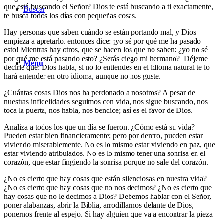
que está buscando el Señor? Dios te está buscando a ti exactamente,
Buscar
te busca todos los días con pequeñas cosas.
Hay personas que saben cuándo se están portando mal, y Dios
empieza a apretarlo, entonces dice: ¡yo sé por qué me ha pasado
esto! Mientras hay otros, que se hacen los que no saben: ¿yo no sé
por qué me está pasando esto? ¿Serás ciego mi hermano? Déjeme
Menú
decirle que: Dios habla, si no lo entiendes en el idioma natural te lo
hará entender en otro idioma, aunque no nos guste.
¿Cuántas cosas Dios nos ha perdonado a nosotros? A pesar de
nuestras infidelidades seguimos con vida, nos sigue buscando, nos
toca la puerta, nos habla, nos bendice; así es el favor de Dios.
Analiza a todos los que un día se fueron. ¿Cómo está su vida?
Pueden estar bien financieramente; pero por dentro, pueden estar
viviendo miserablemente. No es lo mismo estar viviendo en paz, que
estar viviendo atribulados. No es lo mismo tener una sonrisa en el
corazón, que estar fingiendo la sonrisa porque no sale del corazón.
¿No es cierto que hay cosas que están silenciosas en nuestra vida?
¿No es cierto que hay cosas que no nos decimos? ¿No es cierto que
hay cosas que no le decimos a Dios? Debemos hablar con el Señor,
poner alabanzas, abrir la Biblia, arrodillarnos delante de Dios,
ponernos frente al espejo. Si hay alguien que va a encontrar la pieza