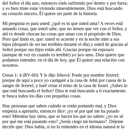
del Señor el día uno, entonces estás sufriendo por dentro y por fuera;
y es bien triste estar viviendo miserablemente, Dios está buscando
un corazón sincero, Él quiere ser parte de la historia.
Mi pregunta es para usted: ¿qué es lo que usted ama? A veces está
amando cosas, que usted sabe, que no tienen que ver con el Señor, y
ahí es donde chocan las cosas que amas con el propósito de Dios.
Pero qué lindo es, que: usted se acueste y en la noche mire a sus
hijos (después de ser tan terribles durante el día) y usted de gracias al
Señor porque sus hijos están ahí. Gracias porque mi esposa/o
(aunque de vez en cuando es terrible) yo la/o amo. Dios quiere que
podamos entender, en el día de hoy, que Él quiere una relación con
nosotros.
Oseas 1: 4 (RV-60): Y le dijo Jehová: Ponle por nombre Jezreel;
porque de aquí a poco yo castigaré a la casa de Jehú por causa de la
sangre de Jezreel, y haré cesar el reino de la casa de Israel. ¿Sabes lo
que está buscando el Señor? Dios te está buscando a ti exactamente,
te busca todos los días con pequeñas cosas.
Hay personas que saben cuándo se están portando mal, y Dios
empieza a apretarlo, entonces dice: ¡yo sé por qué me ha pasado
esto! Mientras hay otros, que se hacen los que no saben: ¿yo no sé
por qué me está pasando esto? ¿Serás ciego mi hermano? Déjeme
decirle que: Dios habla, si no lo entiendes en el idioma natural te lo