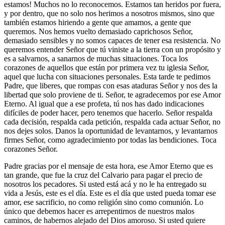
estamos! Muchos no lo reconocemos. Estamos tan heridos por fuera,
y por dentro, que no solo nos herimos a nosotros mismos, sino que
también estamos hiriendo a gente que amamos, a gente que
queremos. Nos hemos vuelto demasiado caprichosos Señor,
demasiado sensibles y no somos capaces de tener esa resistencia. No
queremos entender Señor que tú viniste a la tierra con un propósito y
es a salvarnos, a sanarnos de muchas situaciones. Toca los
corazones de aquellos que están por primera vez tu iglesia Señor,
aquel que lucha con situaciones personales. Esta tarde te pedimos
Padre, que liberes, que rompas con esas ataduras Señor y nos des la
libertad que solo proviene de ti. Señor, te agradecemos por ese Amor
Eterno. Al igual que a ese profeta, tú nos has dado indicaciones
difíciles de poder hacer, pero tenemos que hacerlo. Señor respalda
cada decisión, respalda cada petición, respalda cada actuar Señor, no
nos dejes solos. Danos la oportunidad de levantarnos, y levantarnos
firmes Señor, como agradecimiento por todas las bendiciones. Toca
corazones Señor.
Padre gracias por el mensaje de esta hora, ese Amor Eterno que es
tan grande, que fue la cruz del Calvario para pagar el precio de
nosotros los pecadores. Si usted está acá y no le ha entregado su
vida a Jesús, este es el día. Este es el día que usted pueda tomar ese
amor, ese sacrificio, no como religión sino como comunión. Lo
único que debemos hacer es arrepentirnos de nuestros malos
caminos, de habernos alejado del Dios amoroso. Si usted quiere