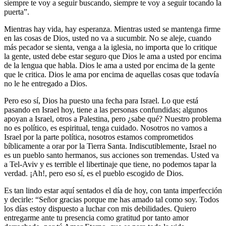
siempre te voy a seguir buscando, siempre te voy a seguir tocando la
puerta”.
Mientras hay vida, hay esperanza. Mientras usted se mantenga firme
en las cosas de Dios, usted no va a sucumbir. No se aleje, cuando
más pecador se sienta, venga a la iglesia, no importa que lo critique
la gente, usted debe estar seguro que Dios le ama a usted por encima
de la lengua que habla. Dios le ama a usted por encima de la gente
que le critica. Dios le ama por encima de aquellas cosas que todavía
no le he entregado a Dios.
Pero eso sí, Dios ha puesto una fecha para Israel. Lo que está
pasando en Israel hoy, tiene a las personas confundidas; algunos
apoyan a Israel, otros a Palestina, pero ¿sabe qué? Nuestro problema
no es político, es espiritual, tenga cuidado. Nosotros no vamos a
Israel por la parte política, nosotros estamos comprometidos
bíblicamente a orar por la Tierra Santa. Indiscutiblemente, Israel no
es un pueblo santo hermanos, sus acciones son tremendas. Usted va
a Tel-Aviv y es terrible el libertinaje que tiene, no podemos tapar la
verdad. ¡Ah!, pero eso sí, es el pueblo escogido de Dios.
Es tan lindo estar aquí sentados el día de hoy, con tanta imperfección
y decirle: “Señor gracias porque me has amado tal como soy. Todos
los días estoy dispuesto a luchar con mis debilidades. Quiero
entregarme ante tu presencia como gratitud por tanto amor