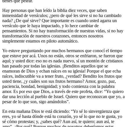
tienes que pelear.
Hay personas que han leído la biblia diez veces, que saben
inmensidad de versículos; ¿pero de qué les sirve si no ha cambiado
nada? ¿De qué sirve? Que importante es cuando usted agarra un
versículo que le haya impactado, y lo hece cambiar de
pensamientos. Si no hay transformación de nuestras vidas, si no hay
transformación de nuestros corazones, entonces nosotros
simplemente estamos en piloto automático.
Yo estuve preguntando por muchos hermanos que conocí el tiempo
que estuve por acá. Unos no están, otros se enfriaron, se fueron que
aquí; y usted dice: eso no es nada nuevo, sí un montón de cristianos
han pasado por todas las iglesias. ¡Benditos aquellos que se
enamoran de Dios y echan raíces en su iglesia! Porque el que echa
raíces, indiscutible va a tener fruto, ¿verdad? Bendito los frutos que
usted tiene, ¿y cuáles son sus frutos hermano? Amor, gozo, paz,
paciencia, bondad, benignidad; y todo comienza con la palabra
amor. Es por eso que Dios, a través de este profeta, dice: “Yo quiero
dar una lección al pueblo de Israel. Quiero que reconozcan que yo, a
pesar de lo que son, sigo amándolos”.
En esta mañana Dios te está diciendo: “Yo sé lo sinvergüenza que
eres, yo sé hasta dónde está tu corazón, yo sé lo que no te gusta, yo
sé cómo protestas; y, ¿sabes qué? Aun así, te quiero; aun así, te
amo”. ¿Por qué? Porque muchos de nosotros deberíamos estar