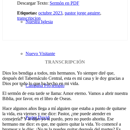
Descargar Texto:
Sermón en PDF
Etiquetas:
octubre 2023
,
pastor jorge aguirre
,
transcripcion
Nuestra Iglesia
Nuevo Visitante
TRANSCRIPCIÓN
Dios los bendiga a todos, mis hermanos. Yo siempre diré que,
después del Tabernáculo Central, esta es mi casa y le doy gracias a
Dios por todo lo que ha hecho en mi vida.
Campaña Pro-templo
El sermón de esta tarde se llama: Amor eterno. Vamos a abrir nuestra
Biblia, por favor, en el libro de Oseas.
Hace algunos años llega a mí alguien que estaba a punto de quitarse
la vida, era viernes y me dice: Pastor, ¿me puede atender en
Pastor David
consejería? Y le dije: yo sí puedo, pero no puedo ahorita. Ese
hermano me dice: es que, me quiero quitar la vida. Yo comencé a
bromear y le dije: ¿No te la puedes quitar después del martes? Es