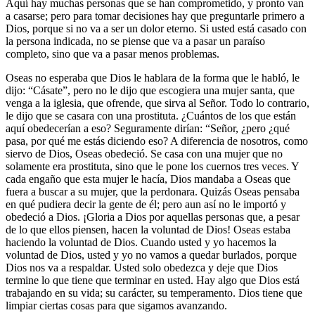
Aquí hay muchas personas que se han comprometido, y pronto van
a casarse; pero para tomar decisiones hay que preguntarle primero a
Dios, porque si no va a ser un dolor eterno. Si usted está casado con
la persona indicada, no se piense que va a pasar un paraíso
completo, sino que va a pasar menos problemas.
Oseas no esperaba que Dios le hablara de la forma que le habló, le
dijo: “Cásate”, pero no le dijo que escogiera una mujer santa, que
venga a la iglesia, que ofrende, que sirva al Señor. Todo lo contrario,
le dijo que se casara con una prostituta. ¿Cuántos de los que están
aquí obedecerían a eso? Seguramente dirían: “Señor, ¿pero ¿qué
pasa, por qué me estás diciendo eso? A diferencia de nosotros, como
siervo de Dios, Oseas obedeció. Se casa con una mujer que no
solamente era prostituta, sino que le pone los cuernos tres veces. Y
cada engaño que esta mujer le hacía, Dios mandaba a Oseas que
fuera a buscar a su mujer, que la perdonara. Quizás Oseas pensaba
en qué pudiera decir la gente de él; pero aun así no le importó y
obedeció a Dios. ¡Gloria a Dios por aquellas personas que, a pesar
de lo que ellos piensen, hacen la voluntad de Dios! Oseas estaba
haciendo la voluntad de Dios. Cuando usted y yo hacemos la
voluntad de Dios, usted y yo no vamos a quedar burlados, porque
Dios nos va a respaldar. Usted solo obedezca y deje que Dios
termine lo que tiene que terminar en usted. Hay algo que Dios está
trabajando en su vida; su carácter, su temperamento. Dios tiene que
limpiar ciertas cosas para que sigamos avanzando.