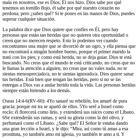
mala en nosotros, ese es Dios, Él nos hizo. Dios sabe por qué
tenemos un tornillo flojo, él sabe por qué nuestro corazón no
perdona; pero ¿sabes qué? Si te pones en las manos de Dios, puedes
superar cualquier situación.
La palabra dice que Dios quiere que confíes en Él, pero hay
personas que están tan heridas que no quieren otra oportunidad o
creen que no merecen respeto. Esto lo podemos ver cuando
encontramos una mujer que se divorció de un ogro, y ella piensa que
no encontrará a ningún hombre bueno, porque el primer marido la
trató con los pies; y como está herida, no se deja guiar. Dios te está
buscando. No creas que el mundo te está criticando, no creas que no
le llamas la atención a alguien, no creas que no vales nada, no te
sientas menospreciado/a, no te sientas ignorado/a. Dios quiere sanar
tus heridas. Está bien que tengan las heridas, pero si no se las
entregas a Dios vas a andar herido toda la vida. Las personas heridas
siempre están hiriendo a los demás.
Oseas 14:4-6(RV-60): 4Yo sanaré su rebelión, los amaré de pura
gracia; porque mi ira se apartó de ellos. 5Yo seré a Israel como
rocío; él florecerá como lirio, y extenderá sus raíces como el Líbano.
6Se extenderán sus ramas, y será su gloria como la del olivo, y
perfumará como el Líbano. ¿Sabe qué? El Señor le estaba dando
una gran lección a Israel, y le dijo: “Mira, así como tú amas a esa
prostituta, yo también amo mi iglesia, yo también te amo a ti. Y