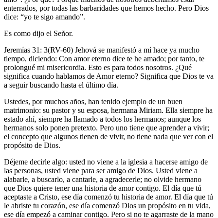
enterrados, por todas las barbaridades que hemos hecho. Pero Dios
dice: “yo te sigo amando”.
Es como dijo el Señor.
Jeremías 31: 3(RV-60) Jehová se manifestó a mí hace ya mucho
tiempo, diciendo: Con amor eterno dice te he amado; por tanto, te
prolongué mi misericordia. Esto es para todos nosotros. ¿Qué
significa cuando hablamos de Amor eterno? Significa que Dios te va
a seguir buscando hasta el último día.
Ustedes, por muchos años, han tenido ejemplo de un buen
matrimonio: su pastor y su esposa, hermana Miriam. Ella siempre ha
estado ahí, siempre ha llamado a todos los hermanos; aunque los
hermanos solo ponen pretexto. Pero uno tiene que aprender a vivir;
el concepto que algunos tienen de vivir, no tiene nada que ver con el
propósito de Dios.
Déjeme decirle algo: usted no viene a la iglesia a hacerse amigo de
las personas, usted viene para ser amigo de Dios. Usted viene a
alabarle, a buscarlo, a cantarle, a agradecerle; no olvide hermano
que Dios quiere tener una historia de amor contigo. El día que tú
aceptaste a Cristo, ese día comenzó tu historia de amor. El día que tú
le abriste tu corazón, ese día comenzó Dios un propósito en tu vida,
ese día empezó a caminar contigo. Pero si no te agarraste de la mano