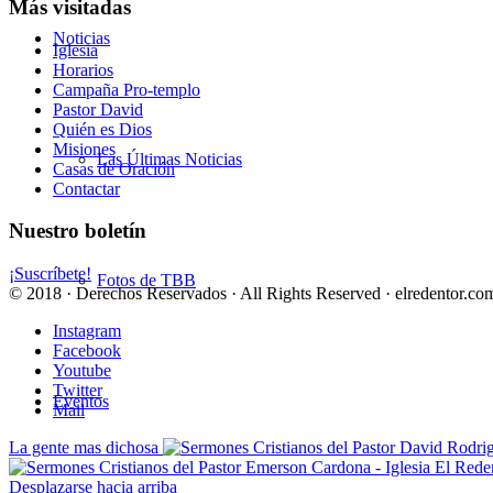
Más visitadas
Noticias
Iglesia
Horarios
Campaña Pro-templo
Pastor David
Quién es Dios
Misiones
Las Últimas Noticias
Casas de Oración
Contactar
Nuestro boletín
¡Suscríbete!
Fotos de TBB
© 2018 · Derechos Reservados · All Rights Reserved · elredentor.com
Instagram
Facebook
Youtube
Twitter
Eventos
Mail
La gente mas dichosa
Desplazarse hacia arriba