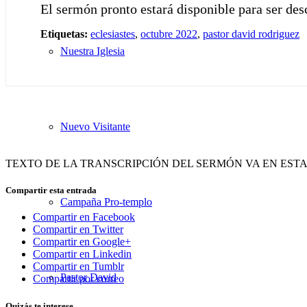
El sermón pronto estará disponible para ser de
Etiquetas:
eclesiastes
,
octubre 2022
,
pastor david rodriguez
Nuestra Iglesia
Nuevo Visitante
TEXTO DE LA TRANSCRIPCIÓN DEL SERMÓN VA EN EST
Compartir esta entrada
Campaña Pro-templo
Compartir en Facebook
Compartir en Twitter
Compartir en Google+
Compartir en Linkedin
Compartir en Tumblr
Pastor David
Compartir por correo
Quizás te interese