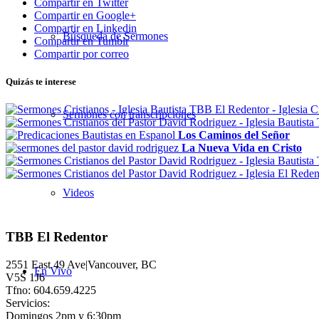
Compartir en Twitter
Compartir en Google+
Compartir en Linkedin
Búsqueda de Sermones
Compartir en Tumblr
Compartir por correo
Quizás te interese
Sermones con transcripciones
Los Caminos del Señor
La Nueva Vida en Cristo
Videos
TBB El Redentor
2551 East 49 Ave|Vancouver, BC
En Vivo
V5S 1J6
Tfno: 604.659.4225
Servicios:
Domingos 2pm y 6:30pm