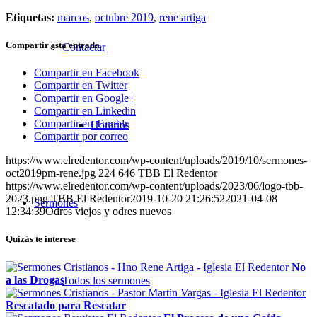
Etiquetas:
marcos
,
octubre 2019
,
rene artiga
Compartir esta entrada
Contactar
Compartir en Facebook
Compartir en Twitter
Compartir en Google+
Compartir en Linkedin
Compartir en Tumblr
Horarios
Compartir por correo
https://www.elredentor.com/wp-content/uploads/2019/10/sermones-
oct2019pm-rene.jpg
224
646
TBB El Redentor
https://www.elredentor.com/wp-content/uploads/2023/06/logo-tbb-
2023.png
TBB El Redentor
2019-10-20 21:26:52
2021-04-08
Sermones
12:34:39
Odres viejos y odres nuevos
Quizás te interese
No
a las Drogas
Todos los sermones
Rescatado para Rescatar