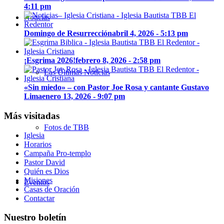
4:11 pm
Noticias
Domingo de Resurrección
abril 4, 2026 - 5:13 pm
¡Esgrima 2026!
febrero 8, 2026 - 2:58 pm
Las Últimas Noticias
«Sin miedo» – con Pastor Joe Rosa y cantante Gustavo
Lima
enero 13, 2026 - 9:07 pm
Más visitadas
Fotos de TBB
Iglesia
Horarios
Campaña Pro-templo
Pastor David
Quién es Dios
Misiones
Eventos
Casas de Oración
Contactar
Nuestro boletín