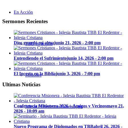
En Acción
Sermones Recientes
Dios guardó mi alma
junio 21, 2026 - 2:00 pm
TBB en acción
Entendiendo el Sufrimiento
junio 14, 2026 - 2:00 pm
El Incesto en la Biblia
junio 3, 2026 - 7:00 pm
Misiones
Ultimas Noticias
Conferencia Misionera 2026 – Amigos y Vecinos
mayo 21,
Iglesia El Redentor Guadalajara
2026 - 10:09 am
Nuevo Programa de Diplomados en TBB
abril 26, 2026 -