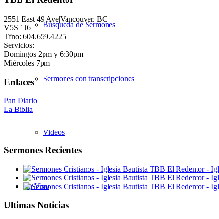
2551 East 49 Ave|Vancouver, BC
Búsqueda de Sermones
V5S 1J6
Tfno: 604.659.4225
Servicios:
Domingos 2pm y 6:30pm
Miércoles 7pm
Sermones con transcripciones
Enlaces
Pan Diario
La Biblia
Videos
Sermones Recientes
En Vivo
Ultimas Noticias