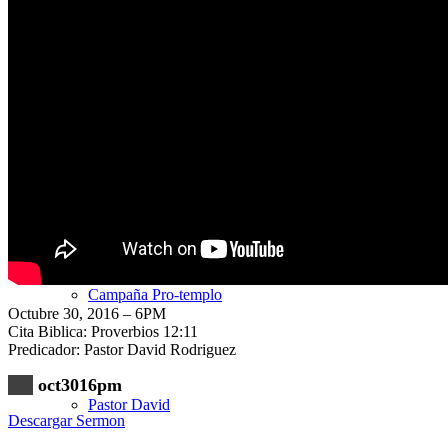
Nuestra Iglesia
Nuevo Visitante
Campaña Pro-templo
Octubre 30, 2016 – 6PM
Cita Biblica: Proverbios 12:11
Predicador: Pastor David Rodriguez
oct3016pm
Pastor David
Descargar Sermon