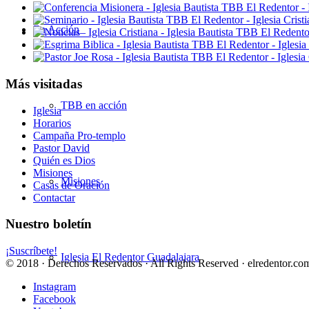
En Acción
Más visitadas
TBB en acción
Iglesia
Horarios
Campaña Pro-templo
Pastor David
Quién es Dios
Misiones
Misiones
Casas de Oración
Contactar
Nuestro boletín
¡Suscríbete!
Iglesia El Redentor Guadalajara
© 2018 · Derechos Reservados · All Rights Reserved · elredentor.com
Instagram
Facebook