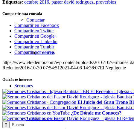
Etiquetas:
octubre 2016
,
pastor david rodriguez
,
proverbios
Compartir esta entrada
Contactar
Compartir en Facebook
Compartir en Twitter
Compartir en Google+
Compartir en Linkedin
Compartir en Tumblr
Compartir por correo
Horarios
https://www.elredentor.com/wp-content/uploads/2016/10/sermones-da
Redentor
2016-10-30 07:54:51
2021-04-08 14:36:07
El Negligente
Quizás te interese
Sermones
El Juicio del Gran Trono B
¿De Dónde me Conoces?
Todos los sermones