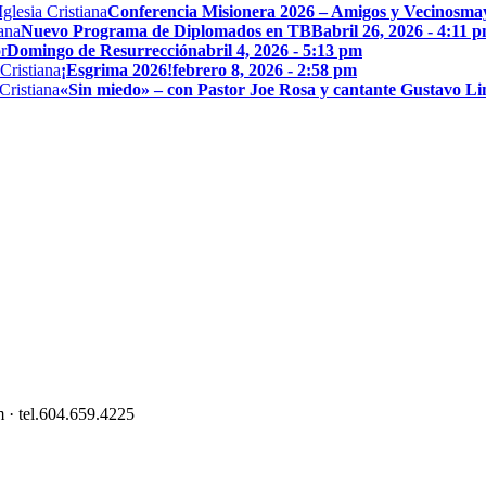
Conferencia Misionera 2026 – Amigos y Vecinos
may
Nuevo Programa de Diplomados en TBB
abril 26, 2026 - 4:11 
Domingo de Resurrección
abril 4, 2026 - 5:13 pm
¡Esgrima 2026!
febrero 8, 2026 - 2:58 pm
«Sin miedo» – con Pastor Joe Rosa y cantante Gustavo L
 · tel.604.659.4225