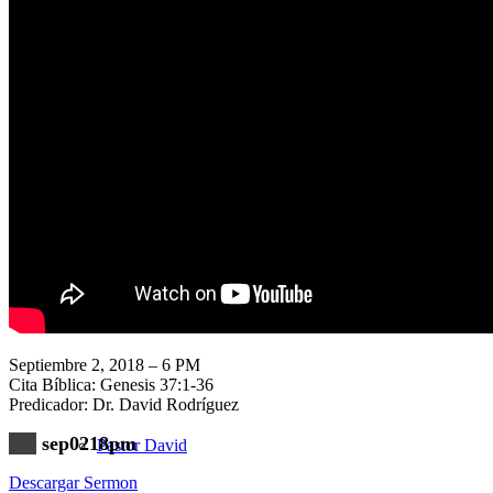
Nuestra Iglesia
Nuevo Visitante
Campaña Pro-templo
Septiembre 2, 2018 – 6 PM
Cita Bíblica: Genesis 37:1-36
Predicador: Dr. David Rodríguez
sep0218pm
Pastor David
Descargar Sermon