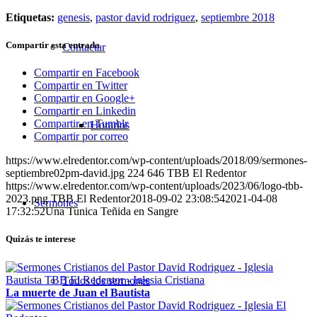
Etiquetas:
genesis
,
pastor david rodriguez
,
septiembre 2018
Compartir esta entrada
Contactar
Compartir en Facebook
Compartir en Twitter
Compartir en Google+
Compartir en Linkedin
Compartir en Tumblr
Horarios
Compartir por correo
https://www.elredentor.com/wp-content/uploads/2018/09/sermones-
septiembre02pm-david.jpg
224
646
TBB El Redentor
https://www.elredentor.com/wp-content/uploads/2023/06/logo-tbb-
2023.png
TBB El Redentor
2018-09-02 23:08:54
2021-04-08
Sermones
17:32:52
Una Tunica Teñida en Sangre
Quizás te interese
Todos los sermones
La muerte de Juan el Bautista