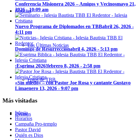
Conferencia Misionera 2026 – Amigos y Vecinos
mayo 21,
2026 - 10:09 am
Noticias
Nuevo Programa de Diplomados en TBB
abril 26, 2026 -
4:11 pm
Las Últimas Noticias
Domingo de Resurrección
abril 4, 2026 - 5:13 pm
¡Esgrima 2026!
febrero 8, 2026 - 2:58 pm
Fotos de TBB
«Sin miedo» – con Pastor Joe Rosa y cantante Gustavo
Lima
enero 13, 2026 - 9:07 pm
Más visitadas
Iglesia
Eventos
Horarios
Campaña Pro-templo
Pastor David
Quién es Dios