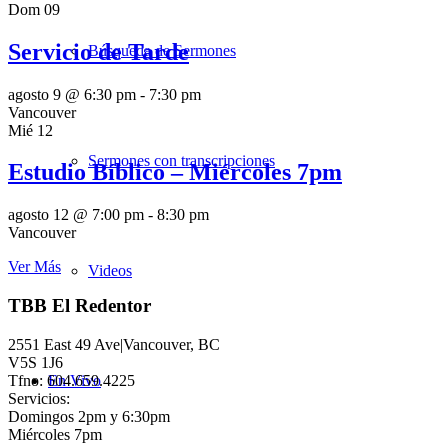
Dom
09
Servicio de Tarde
Búsqueda de Sermones
agosto 9 @ 6:30 pm
-
7:30 pm
Vancouver
Mié
12
Sermones con transcripciones
Estudio Bíblico – Miércoles 7pm
agosto 12 @ 7:00 pm
-
8:30 pm
Vancouver
Ver Más
Videos
TBB El Redentor
2551 East 49 Ave|Vancouver, BC
V5S 1J6
Tfno: 604.659.4225
En Vivo
Servicios:
Domingos 2pm y 6:30pm
Miércoles 7pm