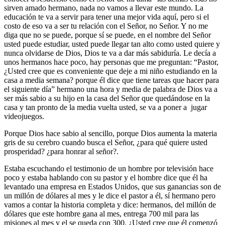
sirven amado hermano, nada no vamos a llevar este mundo. La
educación te va a servir para tener una mejor vida aquí, pero si el
costo de eso va a ser tu relación con el Señor, no Señor. Y no me
diga que no se puede, porque sí se puede, en el nombre del Señor
usted puede estudiar, usted puede llegar tan alto como usted quiere y
nunca olvidarse de Dios, Dios te va a dar más sabiduría. Le decía a
unos hermanos hace poco, hay personas que me preguntan: “Pastor,
¿Usted cree que es conveniente que deje a mi niño estudiando en la
casa a media semana? porque él dice que tiene tareas que hacer para
el siguiente día” hermano una hora y media de palabra de Dios va a
ser más sabio a su hijo en la casa del Señor que quedándose en la
casa y tan pronto de la media vuelta usted, se va a poner a jugar
videojuegos.
Porque Dios hace sabio al sencillo, porque Dios aumenta la materia
gris de su cerebro cuando busca el Señor, ¿para qué quiere usted
prosperidad? ¿para honrar al señor?.
Estaba escuchando el testimonio de un hombre por televisión hace
poco y estaba hablando con su pastor y el hombre dice que él ha
levantado una empresa en Estados Unidos, que sus ganancias son de
un millón de dólares al mes y le dice el pastor a él, sí hermano pero
vamos a contar la historia completa y dice: hermanos, del millón de
dólares que este hombre gana al mes, entrega 700 mil para las
misiones al mes y el se queda con 300. ¿Usted cree que él comenzó