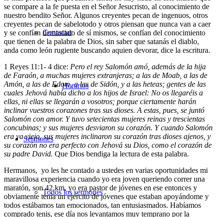
se compare a la fe puesta en el Señor Jesucristo, al conocimiento de
nuestro bendito Señor. Algunos creyentes pecan de ingenuos, otros
creyentes pecan de sabelotodo y otros piensan que nunca van a caer
Contactar
y se confían demasiado de sí mismos, se confían del conocimiento
que tienen de la palabra de Dios, sin saber que satanás el diablo,
anda como león rugiente buscando aquien devorar, dice la escritura.
1 Reyes 11:1- 4 dice:
Pero el rey Salomón amó, además de la hija
de Faraón, a muchas mujeres extranjeras; a las de Moab, a las de
Amón, a las de Edom, a las de Sidón, y a las heteas;
gentes de las
Horarios
cuales Jehová había dicho a los hijos de Israel: No os llegaréis a
ellas, ni ellas se llegarán a vosotros; porque ciertamente harán
inclinar vuestros corazones tras sus dioses. A estas, pues, se juntó
Salomón con amor. Y tuvo setecientas mujeres reinas y trescientas
concubinas; y sus mujeres desviaron su corazón.
Y cuando Salomón
era ya viejo, sus mujeres inclinaron su corazón tras dioses ajenos, y
Sermones
su corazón no era perfecto con Jehová su Dios, como el corazón de
su padre David.
Que Dios bendiga la lectura de esta palabra.
Hermanos, yo les he contado a ustedes en varias oportunidades mi
maravillosa experiencia cuando yo era joven queriendo correr una
maratón, son 42 km, yo era pastor de jóvenes en ese entonces y
Todos los sermones
obviamente tenía un ejército de jóvenes que estaban apoyándome y
todos estábamos tan emocionados, tan entusiasmados. Habíamos
comprado tenis, ese día nos levantamos muy temprano por la