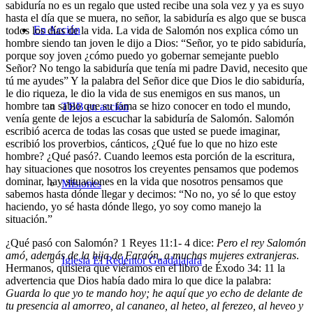
sabiduría no es un regalo que usted recibe una sola vez y ya es suyo
hasta el día que se muera, no señor, la sabiduría es algo que se busca
En Acción
todos los días de la vida. La vida de Salomón nos explica cómo un
hombre siendo tan joven le dijo a Dios: “Señor, yo te pido sabiduría,
porque soy joven ¿cómo puedo yo gobernar semejante pueblo
Señor? No tengo la sabiduría que tenía mi padre David, necesito que
tú me ayudes” Y la palabra del Señor dice que Dios le dio sabiduría,
le dio riqueza, le dio la vida de sus enemigos en sus manos, un
hombre tan sabio que su fama se hizo conocer en todo el mundo,
TBB en acción
venía gente de lejos a escuchar la sabiduría de Salomón. Salomón
escribió acerca de todas las cosas que usted se puede imaginar,
escribió los proverbios, cánticos, ¿Qué fue lo que no hizo este
hombre? ¿Qué pasó?. Cuando leemos esta porción de la escritura,
hay situaciones que nosotros los creyentes pensamos que podemos
dominar, hay situaciones en la vida que nosotros pensamos que
Misiones
sabemos hasta dónde llegar y decimos: “No no, yo sé lo que estoy
haciendo, yo sé hasta dónde llego, yo soy como manejo la
situación.”
¿Qué pasó con Salomón? 1 Reyes 11:1- 4 dice:
Pero el rey Salomón
amó, además de la hija de Faraón, a muchas mujeres extranjeras
.
Iglesia El Redentor Guadalajara
Hermanos, quisiera que viéramos en el libro de Éxodo 34: 11 la
advertencia que Dios había dado mira lo que dice la palabra:
Guarda lo que yo te mando hoy; he aquí que yo echo de delante de
tu presencia al amorreo, al cananeo, al heteo, al ferezeo, al heveo y