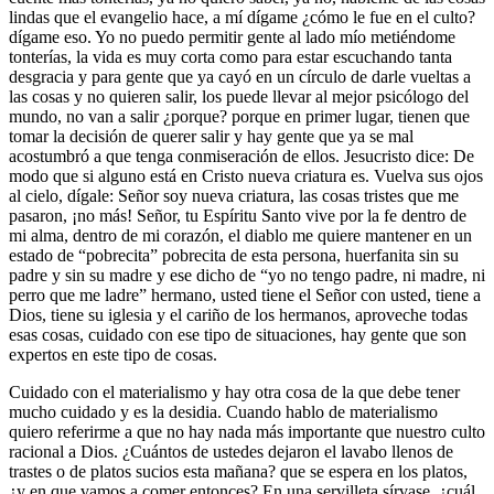
lindas que el evangelio hace, a mí dígame ¿cómo le fue en el culto?
dígame eso. Yo no puedo permitir gente al lado mío metiéndome
tonterías, la vida es muy corta como para estar escuchando tanta
desgracia y para gente que ya cayó en un círculo de darle vueltas a
las cosas y no quieren salir, los puede llevar al mejor psicólogo del
mundo, no van a salir ¿porque? porque en primer lugar, tienen que
tomar la decisión de querer salir y hay gente que ya se mal
acostumbró a que tenga conmiseración de ellos. Jesucristo dice: De
modo que si alguno está en Cristo nueva criatura es. Vuelva sus ojos
al cielo, dígale: Señor soy nueva criatura, las cosas tristes que me
pasaron, ¡no más! Señor, tu Espíritu Santo vive por la fe dentro de
mi alma, dentro de mi corazón, el diablo me quiere mantener en un
estado de “pobrecita” pobrecita de esta persona, huerfanita sin su
padre y sin su madre y ese dicho de “yo no tengo padre, ni madre, ni
perro que me ladre” hermano, usted tiene el Señor con usted, tiene a
Dios, tiene su iglesia y el cariño de los hermanos, aproveche todas
esas cosas, cuidado con ese tipo de situaciones, hay gente que son
expertos en este tipo de cosas.
Cuidado con el materialismo y hay otra cosa de la que debe tener
mucho cuidado y es la desidia. Cuando hablo de materialismo
quiero referirme a que no hay nada más importante que nuestro culto
racional a Dios. ¿Cuántos de ustedes dejaron el lavabo llenos de
trastes o de platos sucios esta mañana? que se espera en los platos,
¿y en que vamos a comer entonces? En una servilleta sírvase, ¿cuál