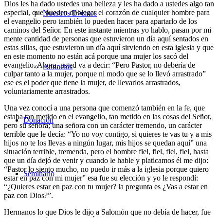
Dios les ha dado ustedes una belleza y les ha dado a ustedes algo tan
especial, que pueden doblegar el corazón de cualquier hombre para
Nuestros Eventos
el evangelio pero también lo pueden hacer para apartarlo de los
caminos del Señor. En este instante mientras yo hablo, pasan por mi
mente cantidad de personas que estuvieron un día aquí sentados en
estas sillas, que estuvieron un día aquí sirviendo en esta iglesia y que
en este momento no están acá porque una mujer los sacó del
evangelio. Ahora, usted va a decir: “Pero Pastor, no debería de
Anuncios
culpar tanto a la mujer, porque ni modo que se lo llevó arrastrado”
ese es el poder que tiene la mujer, de llevarlos arrastrados,
voluntariamente arrastrados.
Una vez conocí a una persona que comenzó también en la fe, que
estaba tan metido en el evangelio, tan metido en las cosas del Señor,
Donación
pero su señora; una señora con un carácter tremendo, un carácter
terrible que le decía: “Yo no voy contigo, si quieres te vas tu y a mis
hijos no te los llevas a ningún lugar, mis hijos se quedan aquí” una
situación terrible, tremenda, pero el hombre fiel, fiel, fiel, fiel, hasta
que un día dejó de venir y cuando le hable y platicamos él me dijo:
“Pastor lo siento mucho, no puedo ir más a la iglesia porque quiero
Seminario
estar en paz con mi mujer” esa fue su elección y yo le respondí:
“¿Quieres estar en paz con tu mujer? la pregunta es ¿Vas a estar en
paz con Dios?”.
Hermanos lo que Dios le dijo a Salomón que no debía de hacer, fue