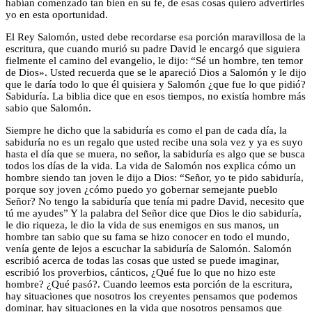
habían comenzado tan bien en su fe, de esas cosas quiero advertirles
yo en esta oportunidad.
El Rey Salomón, usted debe recordarse esa porción maravillosa de la
escritura, que cuando murió su padre David le encargó que siguiera
fielmente el camino del evangelio, le dijo: “Sé un hombre, ten temor
de Dios». Usted recuerda que se le apareció Dios a Salomón y le dijo
que le daría todo lo que él quisiera y Salomón ¿que fue lo que pidió?
Sabiduría. La biblia dice que en esos tiempos, no existía hombre más
sabio que Salomón.
Siempre he dicho que la sabiduría es como el pan de cada día, la
sabiduría no es un regalo que usted recibe una sola vez y ya es suyo
hasta el día que se muera, no señor, la sabiduría es algo que se busca
todos los días de la vida. La vida de Salomón nos explica cómo un
hombre siendo tan joven le dijo a Dios: “Señor, yo te pido sabiduría,
porque soy joven ¿cómo puedo yo gobernar semejante pueblo
Señor? No tengo la sabiduría que tenía mi padre David, necesito que
tú me ayudes” Y la palabra del Señor dice que Dios le dio sabiduría,
le dio riqueza, le dio la vida de sus enemigos en sus manos, un
hombre tan sabio que su fama se hizo conocer en todo el mundo,
venía gente de lejos a escuchar la sabiduría de Salomón. Salomón
escribió acerca de todas las cosas que usted se puede imaginar,
escribió los proverbios, cánticos, ¿Qué fue lo que no hizo este
hombre? ¿Qué pasó?. Cuando leemos esta porción de la escritura,
hay situaciones que nosotros los creyentes pensamos que podemos
dominar, hay situaciones en la vida que nosotros pensamos que