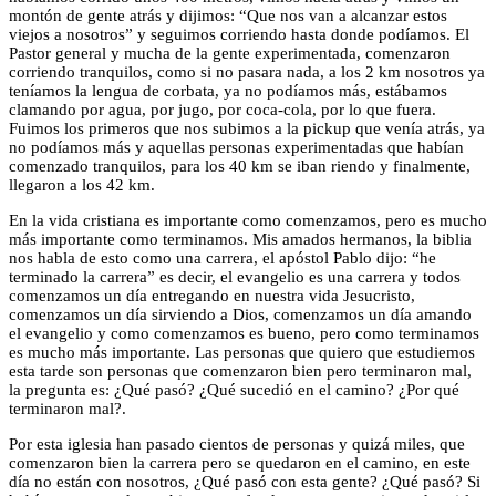
montón de gente atrás y dijimos: “Que nos van a alcanzar estos
viejos a nosotros” y seguimos corriendo hasta donde podíamos. El
Pastor general y mucha de la gente experimentada, comenzaron
corriendo tranquilos, como si no pasara nada, a los 2 km nosotros ya
teníamos la lengua de corbata, ya no podíamos más, estábamos
clamando por agua, por jugo, por coca-cola, por lo que fuera.
Fuimos los primeros que nos subimos a la pickup que venía atrás, ya
no podíamos más y aquellas personas experimentadas que habían
comenzado tranquilos, para los 40 km se iban riendo y finalmente,
llegaron a los 42 km.
En la vida cristiana es importante como comenzamos, pero es mucho
más importante como terminamos. Mis amados hermanos, la biblia
nos habla de esto como una carrera, el apóstol Pablo dijo: “he
terminado la carrera” es decir, el evangelio es una carrera y todos
comenzamos un día entregando en nuestra vida Jesucristo,
comenzamos un día sirviendo a Dios, comenzamos un día amando
el evangelio y como comenzamos es bueno, pero como terminamos
es mucho más importante. Las personas que quiero que estudiemos
esta tarde son personas que comenzaron bien pero terminaron mal,
la pregunta es: ¿Qué pasó? ¿Qué sucedió en el camino? ¿Por qué
terminaron mal?.
Por esta iglesia han pasado cientos de personas y quizá miles, que
comenzaron bien la carrera pero se quedaron en el camino, en este
día no están con nosotros, ¿Qué pasó con esta gente? ¿Qué pasó? Si