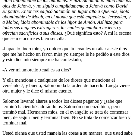
ídolo abominable de los amonitas. E hizo Salomón lo malo ante los
ojos de Jehová, y no siguió cumplidamente a Jehová como David
su padre
.
Entonces edificó Salomón un lugar alto a Quemos, ídolo
abominable de Moab, en el monte que está enfrente de Jerusalén, y
a Moloc, ídolo abominable de los hijos de Amón.
Así hizo para
todas sus mujeres extranjeras, las cuales quemaban incienso y
ofrecían sacrificios a sus dioses
.
¿Qué significa esto? A mí la escena
que se me ocurre es bien sencilla:
-Papacito lindo mira, yo quiero que tú levantes un altar a este dios
que me he hecho un favor, mira yo siempre le he pedido a este dios
y este dios mío siempre me ha contestado,
-A ver mi amorcito ¿cuál es su dios?
Y ella menciona a cualquiera de los dioses que menciona el
versículo 7, y bueno, Salomón da la orden de hacerlo. Luego viene
otra mujer y le dice el mismo cuento.
Salomon levantó altares a todos los dioses paganos y ¿sabe que
terminó haciendo? adorándolos. Salomón comenzó bien, pero
terminó mal. Hermanos míos, en el evangelio se trata de comenzar
bien, de seguir bien y terminar bien. No se trata de comenzar bien y
terminar mal.
Usted piensa que usted maneja las cosas a su manera, que usted sabe