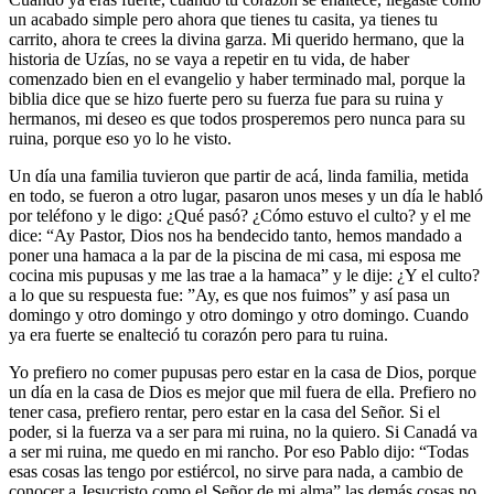
un acabado simple pero ahora que tienes tu casita, ya tienes tu
carrito, ahora te crees la divina garza. Mi querido hermano, que la
historia de Uzías, no se vaya a repetir en tu vida, de haber
comenzado bien en el evangelio y haber terminado mal, porque la
biblia dice que se hizo fuerte pero su fuerza fue para su ruina y
hermanos, mi deseo es que todos prosperemos pero nunca para su
ruina, porque eso yo lo he visto.
Un día una familia tuvieron que partir de acá, linda familia, metida
en todo, se fueron a otro lugar, pasaron unos meses y un día le habló
por teléfono y le digo: ¿Qué pasó? ¿Cómo estuvo el culto? y el me
dice: “Ay Pastor, Dios nos ha bendecido tanto, hemos mandado a
poner una hamaca a la par de la piscina de mi casa, mi esposa me
cocina mis pupusas y me las trae a la hamaca” y le dije: ¿Y el culto?
a lo que su respuesta fue: ”Ay, es que nos fuimos” y así pasa un
domingo y otro domingo y otro domingo y otro domingo. Cuando
ya era fuerte se enalteció tu corazón pero para tu ruina.
Yo prefiero no comer pupusas pero estar en la casa de Dios, porque
un día en la casa de Dios es mejor que mil fuera de ella. Prefiero no
tener casa, prefiero rentar, pero estar en la casa del Señor. Si el
poder, si la fuerza va a ser para mi ruina, no la quiero. Si Canadá va
a ser mi ruina, me quedo en mi rancho. Por eso Pablo dijo: “Todas
esas cosas las tengo por estiércol, no sirve para nada, a cambio de
conocer a Jesucristo como el Señor de mi alma” las demás cosas no