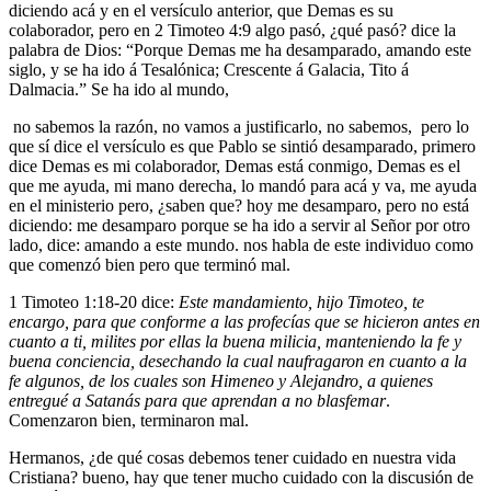
diciendo acá y en el versículo anterior, que Demas es su
colaborador, pero en 2 Timoteo 4:9 algo pasó, ¿qué pasó?
dice la
palabra de Dios:
“Porque Demas me ha desamparado, amando este
siglo, y se ha ido á Tesalónica; Crescente á Galacia, Tito á
Dalmacia.” Se ha ido al mundo,
no sabemos la razón, no vamos a justificarlo, no sabemos, pero lo
que sí dice el versículo es que Pablo se sintió desamparado, primero
dice Demas es mi colaborador, Demas está conmigo, Demas es el
que me ayuda, mi mano derecha, lo mandó para acá y va, me ayuda
en el ministerio pero, ¿saben que? hoy me desamparo, pero no está
diciendo: me desamparo porque se ha ido a servir al Señor por otro
lado, dice: amando a este mundo. nos habla de este individuo como
que comenzó bien pero que terminó mal.
1 Timoteo 1:18-20 dice:
Este mandamiento, hijo Timoteo, te
encargo, para que conforme a las profecías que se hicieron antes en
cuanto a ti, milites por ellas la buena milicia,
manteniendo la fe y
buena conciencia, desechando la cual naufragaron en cuanto a la
fe algunos,
de los cuales son Himeneo y Alejandro, a quienes
entregué a Satanás para que aprendan a no blasfemar
.
Comenzaron bien, terminaron mal.
Hermanos, ¿de qué cosas debemos tener cuidado en nuestra vida
Cristiana? bueno, hay que tener mucho cuidado con la discusión de