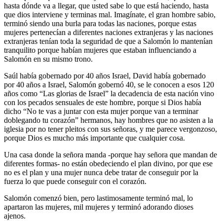
hasta dónde va a llegar, que usted sabe lo que está haciendo, hasta
que dios interviene y terminas mal. Imagínate, el gran hombre sabio,
terminó siendo una burla para todas las naciones, porque estas
mujeres pertenecían a diferentes naciones extranjeras y las naciones
extranjeras tenían toda la seguridad de que a Salomón lo mantenían
tranquilito porque habían mujeres que estaban influenciando a
Salomón en su mismo trono.
Saúl había gobernado por 40 años Israel, David había gobernado
por 40 años a Israel, Salomón gobernó 40, se le conocen a esos 120
años como “Las glorias de Israel” la decadencia de esta nación vino
con los pecados sensuales de este hombre, porque si Dios había
dicho “No te vas a juntar con esta mujer porque van a terminar
doblegando tu corazón” hermanos, hay hombres que no asisten a la
iglesia por no tener pleitos con sus señoras, y me parece vergonzoso,
porque Dios es mucho más importante que cualquier cosa.
Una casa donde la señora manda -porque hay señora que mandan de
diferentes formas- no están obedeciendo el plan divino, por que ese
no es el plan y una mujer nunca debe tratar de conseguir por la
fuerza lo que puede conseguir con el corazón.
Salomón comenzó bien, pero lastimosamente terminó mal, lo
apartaron las mujeres, mil mujeres y terminó adorando dioses
ajenos.