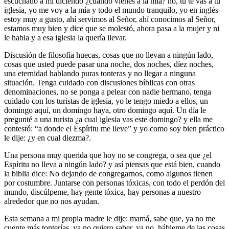
escuchado a mí diciendo ¿cuándo vienes a la mía? no, tú te vas a tu
iglesia, yo me voy a la mía y todo el mundo tranquilo, yo en inglés
estoy muy a gusto, ahí servimos al Señor, ahí conocimos al Señor,
estamos muy bien y dice que se molestó, ahora pasa a la mujer y ni
le habla y a esa iglesia la quería llevar.
Discusión de filosofía huecas, cosas que no llevan a ningún lado,
cosas que usted puede pasar una noche, dos noches, díez noches,
una eternidad hablando puras tonteras y no llegar a ninguna
situación. Tenga cuidado con discusiones bíblicas con otras
denominaciones, no se ponga a pelear con nadie hermano, tenga
cuidado con los turistas de iglesia, yo le tengo miedo a ellos, un
domingo aquí, un domingo haya, otro domingo aquí. Un día le
pregunté a una turista ¿a cual iglesia vas este domingo? y ella me
contestó: “a donde el Espíritu me lleve” y yo como soy bien práctico
le dije: ¿y en cual diezma?.
Una persona muy querida que hoy no se congrega, o sea que ¿el
Espíritu no lleva a ningún lado? y así piensas que está bien, cuando
la biblia dice: No dejando de congregarnos, como algunos tienen
por costumbre. Juntarse con personas tóxicas, con todo el perdón del
mundo, discúlpeme, hay gente tóxica, hay personas a nuestro
alrededor que no nos ayudan.
Esta semana a mi propia madre le dije: mamá, sabe que, ya no me
cuente más tonterías, ya no quiero saber, ya no, hábleme de las cosas