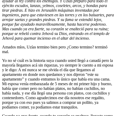
ayudar al rey contra los enemigos.
Y Uzías preparó para todo el
ejército escudos, lanzas, yelmos, coseletes, arcos, y hondas para
tirar piedras.
E hizo en Jerusalén máquinas inventadas por
ingenieros, para que estuviesen en las torres y en los baluartes, para
arrojar saetas y grandes piedras. Y su fama se extendió lejos,
porque fue ayudado maravillosamente, hasta hacerse poderoso.
Mas cuando ya era fuerte, su corazón se enalteció para su ruina;
porque se rebeló contra Jehová su Dios, entrando en el templo de
Jehová para quemar incienso en el altar del incienso.
Amados míos, Uzías termino bien pero ¿Como termino? terminó
mal.
Yo no sé cuál es la historia suya cuando usted llegó a canadá pero la
mayoría llegamos acá sin riquezas, yo siempre le cuento a mi esposa
y le digo: A mí nunca se me olvida el día que llegamos al
apartamento en donde nos quedamos y nos dijeron “este su
apartamento” y cuando entramos lo único que había era una cama.
Mi esposa venía embarazada de 5 meses de mi primer hijo y bueno,
había que comer pero no habían platos, no habían cuchillos, no
había nada, y ese día llegó una persona con platos, con cuchillos y
contenedores. Como agradecimos ese día nosotros ese regalito,
porque ya con eso pues ya salimos a comprar un pollito, ya
podíamos comer, ya podíamos estar tranquilos.
Cuando ya eras fuerte, cuando tu corazón se enaltece, llegaste como