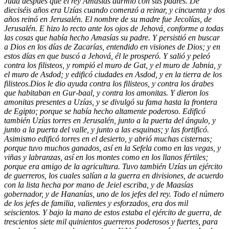
Judá después que el rey Amasías durmió con sus padres. De
dieciséis años era Uzías cuando comenzó a reinar, y cincuenta y dos
años reinó en Jerusalén. El nombre de su madre fue Jecolías, de
Jerusalén. E hizo lo recto ante los ojos de Jehová, conforme a todas
las cosas que había hecho Amasías su padre.
Y persistió en buscar
a Dios en los días de Zacarías, entendido en visiones de Dios; y en
estos días en que buscó a Jehová, él le prosperó.
Y salió y peleó
contra los filisteos, y rompió el muro de Gat, y el muro de Jabnia, y
el muro de Asdod; y edificó ciudades en Asdod, y en la tierra de los
filisteos.Dios le dio ayuda contra los filisteos, y contra los árabes
que habitaban en Gur-baal, y contra los amonitas.
Y dieron los
amonitas presentes a Uzías, y se divulgó su fama hasta la frontera
de Egipto; porque se había hecho altamente poderoso. Edificó
también Uzías torres en Jerusalén, junto a la puerta del ángulo, y
junto a la puerta del valle, y junto a las esquinas; y las fortificó.
Asimismo edificó torres en el desierto, y abrió muchas cisternas;
porque tuvo muchos ganados, así en la Sefela como en las vegas, y
viñas y labranzas, así en los montes como en los llanos fértiles;
porque era amigo de la agricultura.
Tuvo también Uzías un ejército
de guerreros, los cuales salían a la guerra en divisiones, de acuerdo
con la lista hecha por mano de Jeiel escriba, y de Maasías
gobernador, y de Hananías, uno de los jefes del rey.
Todo el número
de los jefes de familia, valientes y esforzados, era dos mil
seiscientos.
Y bajo la mano de estos estaba el ejército de guerra, de
trescientos siete mil quinientos guerreros poderosos y fuertes, para