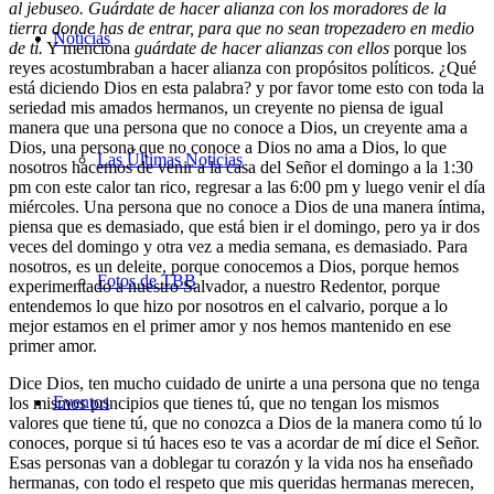
al jebuseo. Guárdate de hacer alianza con los moradores de la
tierra donde has de entrar, para que no sean tropezadero en medio
Noticias
de ti
.
Y menciona
guárdate de hacer alianzas con ellos
porque los
reyes acostumbraban a hacer alianza con propósitos políticos. ¿Qué
está diciendo Dios en esta palabra? y por favor tome esto con toda la
seriedad mis amados hermanos, un creyente no piensa de igual
manera que una persona que no conoce a Dios, un creyente ama a
Dios, una persona que no conoce a Dios no ama a Dios, lo que
Las Últimas Noticias
nosotros hacemos de venir a la casa del Señor el domingo a la 1:30
pm con este calor tan rico, regresar a las 6:00 pm y luego venir el día
miércoles. Una persona que no conoce a Dios de una manera íntima,
piensa que es demasiado, que está bien ir el domingo, pero ya ir dos
veces del domingo y otra vez a media semana, es demasiado. Para
nosotros, es un deleite, porque conocemos a Dios, porque hemos
Fotos de TBB
experimentado a nuestro Salvador, a nuestro Redentor, porque
entendemos lo que hizo por nosotros en el calvario, porque a lo
mejor estamos en el primer amor y nos hemos mantenido en ese
primer amor.
Dice Dios, ten mucho cuidado de unirte a una persona que no tenga
Eventos
los mismos principios que tienes tú, que no tengan los mismos
valores que tiene tú, que no conozca a Dios de la manera como tú lo
conoces, porque si tú haces eso te vas a acordar de mí dice el Señor.
Esas personas van a doblegar tu corazón y la vida nos ha enseñado
hermanas, con todo el respeto que mis queridas hermanas merecen,