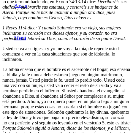
lo que terminó haciendo, en
Éxodo 34:13-14
dice:
Derribaréis sus
Buscar
altares, y quebraréis sus estatuas, y cortaréis sus imágenes de
Asera. Porque no te has de inclinar a ningún otro dios, pues
Jehová, cuyo nombre es Celoso, Dios celoso es.
1 Reyes 11:4 dice: Y cuando Salomón era ya viejo, sus mujeres
inclinaron su corazón tras dioses ajenos, y su corazón no era
Menú
perfecto con Jehová su Dios, como el corazón de su padre David.
Usted se va a su iglesia y yo me voy a la mía, de repente usted
comienza a ver en la casa situaciones que son de idolatría, lo
inclinaron.
La biblia enseña que el hombre es el sacerdote del hogar, eso enseña
la biblia y la fe nunca debe estar en juego en ningún matrimonio,
nunca, jamás. Usted pierde la fe, usted lo perdió todo. Usted cede
una vez con su mujer, usted va a ceder el resto de su vida y va a
terminar perdido en el infierno. Si usted abandona el evangelio, si
abandona a Dios, si abandona al Señor por complacer a su mujer,
está perdido. Ahora, yo no quiero poner en un plano bajo a ninguna
hermana, porque estas cosas no pasarían si el hombre no jugará con
este tipo de situaciones. Salomón quebranto la ley divina, quebranto
la ley de Dios y tuvo que pagar un precio elevadísimo, su corazón
no era perfecto y si seguimos leyendo en el versículo 5, esto es triste:
Porque Salomón siguió a Astoret, diosa de los sidonios, y a Milcom,