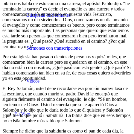
biblia nos habla de esto como una carrera, el apóstol Pablo dijo: “he
terminado la carrera” es decir, el evangelio es una carrera y todos
comenzamos un día entregando en nuestra vida Jesucristo,
Búsqueda de Sermones
comenzamos un día sirviendo a Dios, comenzamos un día amando
el evangelio y como comenzamos es bueno, pero como terminamos
es mucho más importante. Las personas que quiero que estudiemos
esta tarde son personas que comenzaron bien pero terminaron mal,
la pregunta es: ¿Qué pasó? ¿Qué sucedió en el camino? ¿Por qué
terminaron mal?.
Sermones con transcripciones
Por esta iglesia han pasado cientos de personas y quizá miles, que
comenzaron bien la carrera pero se quedaron en el camino, en este
día no están con nosotros, ¿Qué pasó con esta gente? ¿Qué pasó? Si
habían comenzado tan bien en su fe, de esas cosas quiero advertirles
yo en esta oportunidad.
Videos
El Rey Salomón, usted debe recordarse esa porción maravillosa de
la escritura, que cuando murió su padre David le encargó que
siguiera fielmente el camino del evangelio, le dijo: “Sé un hombre,
ten temor de Dios». Usted recuerda que se le apareció Dios a
Salomón y le dijo que le daría todo lo que él quisiera y Salomón
En Vivo
¿que fue lo que pidió? Sabiduría. La biblia dice que en esos tiempos,
no existía hombre más sabio que Salomón.
Siempre he dicho que la sabiduría es como el pan de cada día, la