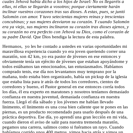
cuales Jehová había dicho a los hijos de Israel: No os llegaréis a
ellas, ni ellas se llegarán a vosotros; porque ciertamente harán
inclinar vuestros corazones tras sus dioses. A estas, pues, se juntó
Salomón con amor. Y tuvo setecientas mujeres reinas y trescientas
concubinas; y sus mujeres desviaron su corazón.
Y cuando Salomón
era ya viejo, sus mujeres inclinaron su corazón tras dioses ajenos, y
su corazón no era perfecto con Jehová su Dios, como el corazón de
su padre David.
Que Dios bendiga la lectura de esta palabra.
Hermanos, yo les he contado a ustedes en varias oportunidades mi
maravillosa experiencia cuando yo era joven queriendo correr una
maratón, son 42 km, yo era pastor de jóvenes en ese entonces y
obviamente tenía un ejército de jóvenes que estaban apoyándome y
todos estábamos tan emocionados, tan entusiasmados. Habíamos
comprado tenis, ese día nos levantamos muy temprano por la
mañana, todo estaba bien organizado, había un pickup de la iglesia
que estaba lista para ir atrás de todos los corredores, cientos de
corredores y bueno, el Pastor general en ese entonces corría todos
los días, él era experto en maratones y nosotros teníamos demasiado
confianza en nuestra juventud, demasiada confianza en nuestra
fuerza. Llegó el día sábado y los jóvenes me habían llevado
linimento, el linimento es una cosa bien caliente que te pones en las
piernas,
es un producto recomendado para usarlo después de una
práctica deportiva
.
Ese día, yo aprendí una gran lección en mi vida,
cuando dieron el aviso de salir para nuestra tremenda maratón,
pegamos una carrera, salimos como si fuéramos un rayo. Cuando
habíamos corrido unos 400 metros, vimos hacia atrás y vimos un