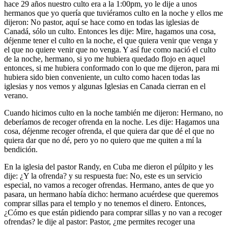
hace 29 años nuestro culto era a la 1:00pm, yo le dije a unos
hermanos que yo quería que tuviéramos culto en la noche y ellos me
dijeron: No pastor, aquí se hace como en todas las iglesias de
Canadá, sólo un culto. Entonces les dije: Mire, hagamos una cosa,
déjenme tener el culto en la noche, el que quiera venir que venga y
el que no quiere venir que no venga. Y así fue como nació el culto
de la noche, hermano, si yo me hubiera quedado flojo en aquel
entonces, si me hubiera conformado con lo que me dijeron, para mi
hubiera sido bien conveniente, un culto como hacen todas las
iglesias y nos vemos y algunas Iglesias en Canada cierran en el
verano.
Cuando hicimos culto en la noche también me dijeron: Hermano, no
deberíamos de recoger ofrenda en la noche. Les dije: Hagamos una
cosa, déjenme recoger ofrenda, el que quiera dar que dé el que no
quiera dar que no dé, pero yo no quiero que me quiten a mí la
bendición.
En la iglesia del pastor Randy, en Cuba me dieron el púlpito y les
dije: ¿Y la ofrenda? y su respuesta fue: No, este es un servicio
especial, no vamos a recoger ofrendas. Hermano, antes de que yo
pasara, un hermano había dicho: hermano acuérdese que queremos
comprar sillas para el templo y no tenemos el dinero. Entonces,
¿Cómo es que están pidiendo para comprar sillas y no van a recoger
ofrendas? le dije al pastor: Pastor, ¿me permites recoger una