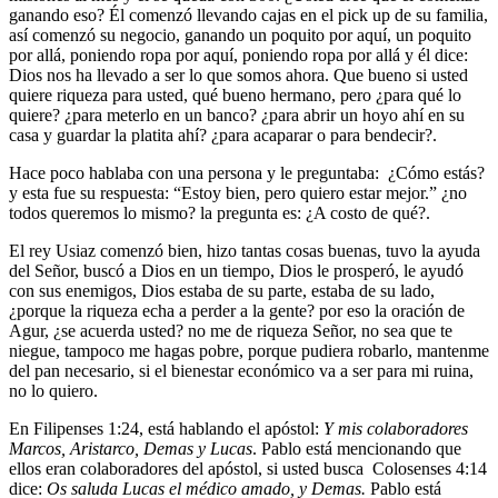
ganando eso? Él comenzó llevando cajas en el pick up de su familia,
así comenzó su negocio, ganando un poquito por aquí, un poquito
por allá, poniendo ropa por aquí, poniendo ropa por allá y él dice:
Dios nos ha llevado a ser lo que somos ahora. Que bueno si usted
quiere riqueza para usted, qué bueno hermano, pero ¿para qué lo
quiere? ¿para meterlo en un banco? ¿para abrir un hoyo ahí en su
casa y guardar la platita ahí? ¿para acaparar o para bendecir?.
Hace poco hablaba con una persona y le preguntaba: ¿Cómo estás?
y esta fue su respuesta: “Estoy bien, pero quiero estar mejor.” ¿no
todos queremos lo mismo? la pregunta es: ¿A costo de qué?.
El rey Usiaz comenzó bien, hizo tantas cosas buenas, tuvo la ayuda
del Señor, buscó a Dios en un tiempo, Dios le prosperó, le ayudó
con sus enemigos, Dios estaba de su parte, estaba de su lado,
¿porque la riqueza echa a perder a la gente? por eso la oración de
Agur, ¿se acuerda usted? no me de riqueza Señor, no sea que te
niegue, tampoco me hagas pobre, porque pudiera robarlo, mantenme
del pan necesario, si el bienestar económico va a ser para mi ruina,
no lo quiero.
En Filipenses 1:24, está hablando el apóstol:
Y
mis colaboradores
Marcos, Aristarco, Demas y Lucas
.
Pablo está mencionando que
ellos eran colaboradores del apóstol, si usted busca Colosenses 4:14
dice:
Os saluda Lucas el médico amado, y Demas.
Pablo está