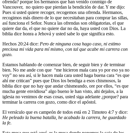
ofrenda? porque los hermanos que han venido conmigo de
Vancouver, no quiero que pierdan la bendición de dar. Y me dijo:
Pues si usted quiere recoger, recogemos una ofrenda. Hermanos,
recogimos más dinero de lo que necesitaban para comprar las sillas,
así funciona el Señor. Nunca las ofrendas son obligatorias, el que
quiere dar da, el que no quiere dar no da, haya usted con Dios. La
biblia dice honra a Jehová y usted sabe lo que significa esto.
Hechos 20:24 dice:
Pero de ninguna cosa hago caso, ni estimo
preciosa mi vida para mí mismo, con tal que acabe mi carrera con
gozo
.
Estamos hablando de comenzar bien, de seguir bien y de terminar
bien. No me ande con que “me hicieron mala cara yo por eso ya no
voy” no sea así, si le hacen mala cara usted haga buena cara “es que
ahí me critican” pues que Dios los bendiga a esos chismosos, la
biblia dice que no hay que andar chismeando, ore por ellos, “es que
mucha gente envidiosa” algo bueno le han visto, ahi dejalos, a la
iglesia no venimos de esas cosas, usted siga adelante ¿porque? para
terminar la carrera con gozo, como dice el apóstol.
El versículo que es campeón de todos está en 2 Timoteo 4:7 y dice:
He peleado la buena batalla, he acabado la carrera, he guardado
la fe.
Esta mesa que está aquí, es la mesa donde ponemos la caja de los