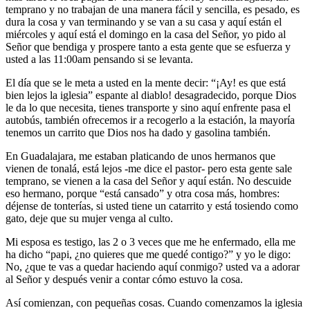
temprano y no trabajan de una manera fácil y sencilla, es pesado, es
dura la cosa y van terminando y se van a su casa y aquí están el
miércoles y aquí está el domingo en la casa del Señor, yo pido al
Señor que bendiga y prospere tanto a esta gente que se esfuerza y
usted a las 11:00am pensando si se levanta.
El día que se le meta a usted en la mente decir: “¡Ay! es que está
bien lejos la iglesia” espante al diablo! desagradecido, porque Dios
le da lo que necesita, tienes transporte y sino aquí enfrente pasa el
autobús, también ofrecemos ir a recogerlo a la estación, la mayoría
tenemos un carrito que Dios nos ha dado y gasolina también.
En Guadalajara, me estaban platicando de unos hermanos que
vienen de tonalá, está lejos -me dice el pastor- pero esta gente sale
temprano, se vienen a la casa del Señor y aquí están. No descuide
eso hermano, porque “está cansado” y otra cosa más, hombres:
déjense de tonterías, si usted tiene un catarrito y está tosiendo como
gato, deje que su mujer venga al culto.
Mi esposa es testigo, las 2 o 3 veces que me he enfermado, ella me
ha dicho “papi, ¿no quieres que me quedé contigo?” y yo le digo:
No, ¿que te vas a quedar haciendo aquí conmigo? usted va a adorar
al Señor y después venir a contar cómo estuvo la cosa.
Así comienzan, con pequeñas cosas. Cuando comenzamos la iglesia