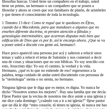
filosofías huecas. Usted tiene un compañero en el trabajo, usted
tiene un primo, un hermano o un compañero que se ponen a
filosofar y ahora se creen que son familiares de platón, de aristóteles
y que tienen el conocimiento de toda la tecnología.
1 Timoteo 13 dice:
Como te rogué que te quedases en Éfeso,
cuando fui a Macedonia, para que mandases a algunos que no
enseñen diferente doctrina,
ni presten atención a fábulas y
genealogías interminables, que acarrean disputas más bien que
edificación de Dios que es por fe, así te encargo ahora
.
¿Que se va
a poner usted a discutir con gente así, hermano?.
Hace poco apareció una persona por acá y salieron a relucir unos
temas y salió a relucir el tema de Salomón y nos comenzó a decir
una de cosas y situaciones que no son bíblicas. Yo soy sencillo con
esto, Jesucristo dijo: Yo soy el camino, la verdad y la vida.
Hermano, ¿qué es lo que no entiende de eso? regresemos a la
palabra, tenga cuidado de andar usted discutiendo con personas de
la “sientologia” sienta o no sienta, no hermano.
Ninguna Iglesia que le diga que es mejor, es digna. Yo nunca he
dicho “Nosotros somos los mejores”. Hay una familia que me decía:
Fíjese Pastor que la vecina de nosotros me dice asiste a una iglesia y
me dice cada domingo “¿cuándo vas a ir a mi iglesia?” fíjese pastor
que un día le dije “mira corazón, tú tienes tu iglesia, tú nunca me has