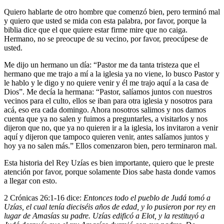
Quiero hablarte de otro hombre que comenzó bien, pero terminó mal
y quiero que usted se mida con esta palabra, por favor, porque la
biblia dice que el que quiere estar firme mire que no caiga.
Hermano, no se preocupe de su vecino, por favor, preocúpese de
usted.
Me dijo un hermano un día: “Pastor me da tanta tristeza que el
hermano que me trajo a mí a la iglesia ya no viene, lo busco Pastor y
le hablo y le digo y no quiere venir y él me trajo aquí a la casa de
Dios”. Me decía la hermana: “Pastor, salíamos juntos con nuestros
vecinos para el culto, ellos se iban para otra iglesia y nosotros para
acá, eso era cada domingo. Ahora nosotros salimos y nos damos
cuenta que ya no salen y fuimos a preguntarles, a visitarlos y nos
dijeron que no, que ya no quieren ir a la iglesia, los invitaron a venir
aquí y dijeron que tampoco quieren venir, antes salíamos juntos y
hoy ya no salen más.” Ellos comenzaron bien, pero terminaron mal.
Esta historia del Rey Uzías es bien importante, quiero que le preste
atención por favor, porque solamente Dios sabe hasta donde vamos
a llegar con esto.
2 Crónicas 26:1-16 dice
:
Entonces todo el pueblo de Judá tomó a
Uzías, el cual tenía dieciséis años de edad, y lo pusieron por rey en
lugar de Amasías su padre. Uzías edificó a Elot, y la restituyó a