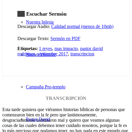
Escuchar Sermón
Nuestra Iglesia
Descargar Audio:
Calidad normal (menos de 10mb)
Descargar Texto:
Sermón en PDF
Etiquetas:
1 reyes
,
mas impacto
,
pastor david
rodriguez
,
septiembre 2017
,
transcripcion
Nuevo Visitante
Campaña Pro-templo
TRANSCRIPCIÓN
Esta tarde quisiera que viéramos historias bíblicas de personas que
comenzaron bien en la fe pero que lastimosamente,
Pastor David
desgraciadamente terminaron mal y quiero que veamos algunas
cosas de las cuales debemos tener cuidado nosotros, porque la fe es
lo más precioso que podamos tener, no hay nada en este mundo que