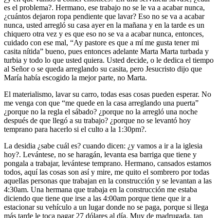
es el problema?. Hermano, ese trabajo no se le va a acabar nunca,
¿cuántos dejaron ropa pendiente que lavar? Eso no se va a acabar
nunca, usted arregló su casa ayer en la mañana y en la tarde es un
chiquero otra vez y es que eso no se va a acabar nunca, entonces,
cuidado con ese mal, “Ay pastore es que a mí me gusta tener mi
casita nítida” bueno, pues entonces adelante Marta Marta turbada y
turbia y todo lo que usted quiera. Usted decide, o le dedica el tiempo
al Señor o se queda arreglando su casita, pero Jesucristo dijo que
María había escogido la mejor parte, no Marta.
El materialismo, lavar su carro, todas esas cosas pueden esperar. No
me venga con que “me quede en la casa arreglando una puerta”
¿porque no la regla el sábado? ¿porque no la arregló una noche
después de que llegó a su trabajo? ¿porque no se levantó hoy
temprano para hacerlo si el culto a la 1:30pm?.
La desidia ¿sabe cuál es? cuando dicen: ¿y vamos a ir a la iglesia
hoy?. Levántese, no se haragán, levanta esa barriga que tiene y
pongala a trabajar, levántese temprano. Hermano, cansados estamos
todos, aquí las cosas son así y mire, me quito el sombrero por todas
aquellas personas que trabajan en la construcción y se levantan a las
4:30am. Una hermana que trabaja en la construcción me estaba
diciendo que tiene que irse a las 4:00am porque tiene que ir a
estacionar su vehículo a un lugar donde no se paga, porque si llega
más tarde le toca pagar 27 dólares al día. Muy de madrugada, tan