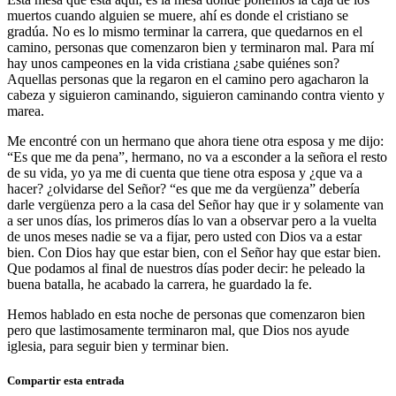
muertos cuando alguien se muere, ahí es donde el cristiano se
gradúa. No es lo mismo terminar la carrera, que quedarnos en el
camino, personas que comenzaron bien y terminaron mal. Para mí
hay unos campeones en la vida cristiana ¿sabe quiénes son?
Aquellas personas que la regaron en el camino pero agacharon la
cabeza y siguieron caminando, siguieron caminando contra viento y
marea.
Me encontré con un hermano que ahora tiene otra esposa y me dijo:
“Es que me da pena”, hermano, no va a esconder a la señora el resto
de su vida, yo ya me di cuenta que tiene otra esposa y ¿que va a
hacer? ¿olvidarse del Señor? “es que me da vergüenza” debería
darle vergüenza pero a la casa del Señor hay que ir y solamente van
a ser unos días, los primeros días lo van a observar pero a la vuelta
de unos meses nadie se va a fijar, pero usted con Dios va a estar
bien. Con Dios hay que estar bien, con el Señor hay que estar bien.
Que podamos al final de nuestros días poder decir: he peleado la
buena batalla, he acabado la carrera, he guardado la fe.
Hemos hablado en esta noche de personas que comenzaron bien
pero que lastimosamente terminaron mal, que Dios nos ayude
iglesia, para seguir bien y terminar bien.
Compartir esta entrada