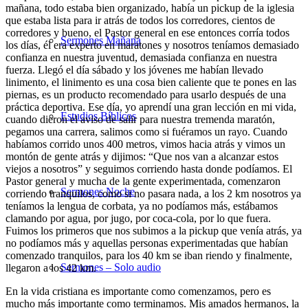
mañana, todo estaba bien organizado, había un pickup de la iglesia
que estaba lista para ir atrás de todos los corredores, cientos de
corredores y bueno, el Pastor general en ese entonces corría todos
Sermones Mañana
los días, él era experto en maratones y nosotros teníamos demasiado
confianza en nuestra juventud, demasiada confianza en nuestra
fuerza. Llegó el día sábado y los jóvenes me habían llevado
linimento, el linimento es una cosa bien caliente que te pones en las
piernas,
es un producto recomendado para usarlo después de una
práctica deportiva
.
Ese día, yo aprendí una gran lección en mi vida,
Estudios Bíblicos
cuando dieron el aviso de salir para nuestra tremenda maratón,
pegamos una carrera, salimos como si fuéramos un rayo. Cuando
habíamos corrido unos 400 metros, vimos hacia atrás y vimos un
montón de gente atrás y dijimos: “Que nos van a alcanzar estos
viejos a nosotros” y seguimos corriendo hasta donde podíamos. El
Pastor general y mucha de la gente experimentada, comenzaron
Sermones Noche
corriendo tranquilos, como si no pasara nada, a los 2 km nosotros ya
teníamos la lengua de corbata, ya no podíamos más, estábamos
clamando por agua, por jugo, por coca-cola, por lo que fuera.
Fuimos los primeros que nos subimos a la pickup que venía atrás, ya
no podíamos más y aquellas personas experimentadas que habían
comenzado tranquilos, para los 40 km se iban riendo y finalmente,
Sermones – Solo audio
llegaron a los 42 km.
En la vida cristiana es importante como comenzamos, pero es
mucho más importante como terminamos. Mis amados hermanos, la