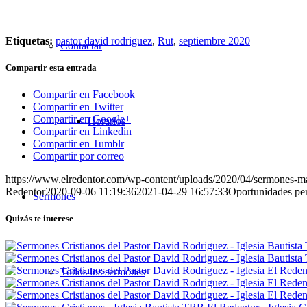
Etiquetas:
pastor david rodriguez
,
Rut
,
septiembre 2020
Contactar
Compartir esta entrada
Compartir en Facebook
Compartir en Twitter
Compartir en Google+
Horarios
Compartir en Linkedin
Compartir en Tumblr
Compartir por correo
https://www.elredentor.com/wp-content/uploads/2020/04/sermones-
Redentor
2020-09-06 11:19:36
2021-04-29 16:57:33
Oportunidades pe
Sermones
Quizás te interese
Todos los sermones