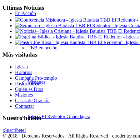
Ultimas Noticias
En Acción
TBB en acción
Más visitadas
Iglesia
Horarios
Campaña Pro-templo
Misiones
Pastor David
Quién es Dios
Misiones
Casas de Oración
Contactar
Iglesia El Redentor Guadalajara
Nuestro boletín
¡Suscríbete!
© 2018 · Derechos Reservados · All Rights Reserved · elredentor.com