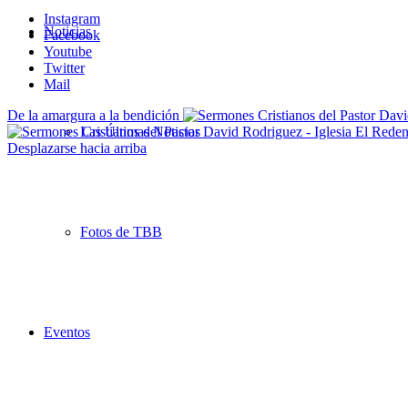
Instagram
Noticias
Facebook
Youtube
Twitter
Mail
De la amargura a la bendición
Las Últimas Noticias
Desplazarse hacia arriba
Fotos de TBB
Eventos