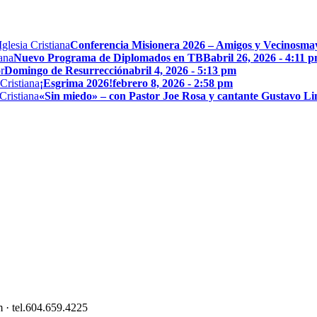
Conferencia Misionera 2026 – Amigos y Vecinos
may
Nuevo Programa de Diplomados en TBB
abril 26, 2026 - 4:11 
Domingo de Resurrección
abril 4, 2026 - 5:13 pm
¡Esgrima 2026!
febrero 8, 2026 - 2:58 pm
«Sin miedo» – con Pastor Joe Rosa y cantante Gustavo L
 · tel.604.659.4225