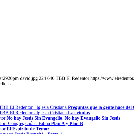
mar2920pm-david.jpg
224
646
TBB El Redentor
https://www.elredento
rdidas
Preguntas que la gente hace del 
Las viudas
No hay Jesús Sin Evangelio, No hay Evangelio Sin Jesús
Plan A y Plan B
El Espiritu de Temor