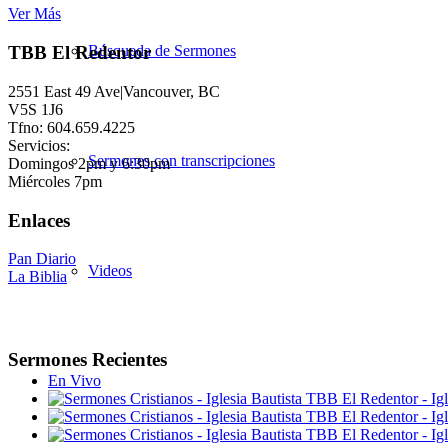
Ver Más
Búsqueda de Sermones
TBB El Redentor
2551 East 49 Ave|Vancouver, BC
V5S 1J6
Tfno: 604.659.4225
Servicios:
Sermones con transcripciones
Domingos 2pm y 6:30pm
Miércoles 7pm
Enlaces
Pan Diario
Videos
La Biblia
Sermones Recientes
En Vivo