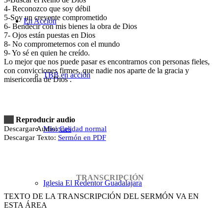
4- Reconozco que soy débil
5-Soy un creyente comprometido
En Acción
6- Bendecir con mis bienes la obra de Dios
7- Ojos están puestas en Dios
8- No comprometernos con el mundo
9- Yo sé en quien he creído.
Lo mejor que nos puede pasar es encontrarnos con personas fieles,
con convicciones firmes, que nadie nos aparte de la gracia y
TBB en acción
misericordia de Dios .
Reproducir audio
Descargar Audio:
Calidad normal
Misiones
Descargar Texto:
Sermón en PDF
TRANSCRIPCIÓN
Iglesia El Redentor Guadalajara
TEXTO DE LA TRANSCRIPCIÓN DEL SERMÓN VA EN
ESTA ÁREA