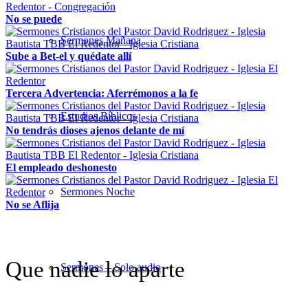
No se puede
Sermones Mañana
Sube a Bet-el y quédate allí
Tercera Advertencia: Aferrémonos a la fe
Estudios Bíblicos
No tendrás dioses ajenos delante de mí
El empleado deshonesto
Sermones Noche
No se Aflija
Que nadie lo aparte
Sermones – Solo audio