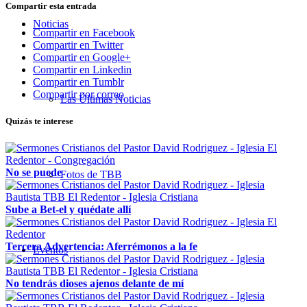
Compartir esta entrada
Noticias
Compartir en Facebook
Compartir en Twitter
Compartir en Google+
Compartir en Linkedin
Compartir en Tumblr
Compartir por correo
Las Últimas Noticias
Quizás te interese
No se puede
Fotos de TBB
Sube a Bet-el y quédate allí
Tercera Advertencia: Aferrémonos a la fe
Eventos
No tendrás dioses ajenos delante de mí