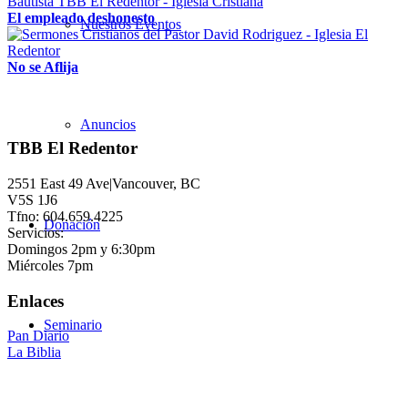
El empleado deshonesto
Nuestros Eventos
No se Aflija
Anuncios
TBB El Redentor
2551 East 49 Ave|Vancouver, BC
V5S 1J6
Tfno: 604.659.4225
Donación
Servicios:
Domingos 2pm y 6:30pm
Miércoles 7pm
Enlaces
Seminario
Pan Diario
La Biblia