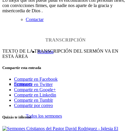
Lo mejor que nos puede pasar es encontrarnos con personas fieles,
con convicciones firmes, que nadie nos aparte de la gracia y
misericordia de Dios .
Contactar
TRANSCRIPCIÓN
TEXTO DE LA TRANSCRIPCIÓN DEL SERMÓN VA EN
Horarios
ESTA ÁREA
Compartir esta entrada
Compartir en Facebook
Sermones
Compartir en Twitter
Compartir en Google+
Compartir en Linkedin
Compartir en Tumblr
Compartir por correo
Todos los sermones
Quizás te interese