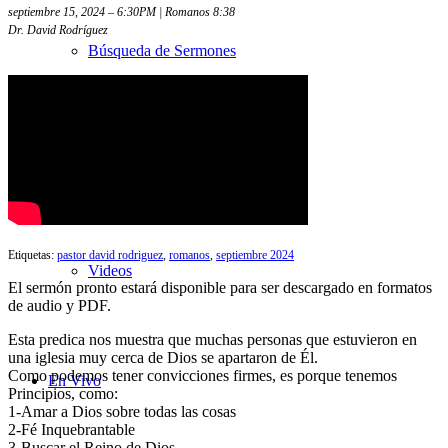
septiembre 15, 2024 – 6:30PM | Romanos 8:38
Dr. David Rodríguez
Búsqueda de Sermones
Sermones con transcripciones
Etiquetas:
pastor david rodriguez
,
romanos
,
septiembre 2024
Videos
El sermón pronto estará disponible para ser descargado en formatos
de audio y PDF.
Esta predica nos muestra que muchas personas que estuvieron en
una iglesia muy cerca de Dios se apartaron de Él.
Como podemos tener convicciones firmes, es porque tenemos
En Vivo
Principios, como:
1-Amar a Dios sobre todas las cosas
2-Fé Inquebrantable
3-Buscar el Reino de Dios