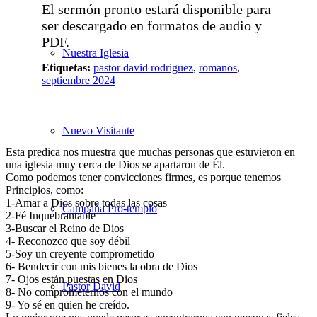
El sermón pronto estará disponible para
ser descargado en formatos de audio y
PDF.
Nuestra Iglesia
Etiquetas:
pastor david rodriguez
,
romanos
,
septiembre 2024
Nuevo Visitante
Esta predica nos muestra que muchas personas que estuvieron en
una iglesia muy cerca de Dios se apartaron de Él.
Como podemos tener convicciones firmes, es porque tenemos
Principios, como:
1-Amar a Dios sobre todas las cosas
Campaña Pro-templo
2-Fé Inquebrantable
3-Buscar el Reino de Dios
4- Reconozco que soy débil
5-Soy un creyente comprometido
6- Bendecir con mis bienes la obra de Dios
7- Ojos están puestas en Dios
Pastor David
8- No comprometernos con el mundo
9- Yo sé en quien he creído.