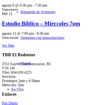
agosto 9 @ 6:30 pm
-
7:30 pm
Vancouver
Búsqueda de Sermones
Mié
12
Estudio Bíblico – Miércoles 7pm
agosto 12 @ 7:00 pm
-
8:30 pm
Sermones con transcripciones
Vancouver
Ver Más
TBB El Redentor
Videos
2551 East 49 Ave|Vancouver, BC
V5S 1J6
Tfno: 604.659.4225
Servicios:
Domingos 2pm y 6:30pm
Miércoles 7pm
En Vivo
Enlaces
Pan Diario