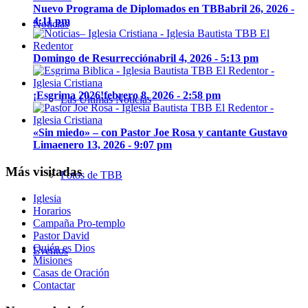
Nuevo Programa de Diplomados en TBB
abril 26, 2026 -
4:11 pm
Noticias
Domingo de Resurrección
abril 4, 2026 - 5:13 pm
¡Esgrima 2026!
febrero 8, 2026 - 2:58 pm
Las Últimas Noticias
«Sin miedo» – con Pastor Joe Rosa y cantante Gustavo
Lima
enero 13, 2026 - 9:07 pm
Más visitadas
Fotos de TBB
Iglesia
Horarios
Campaña Pro-templo
Pastor David
Quién es Dios
Eventos
Misiones
Casas de Oración
Contactar