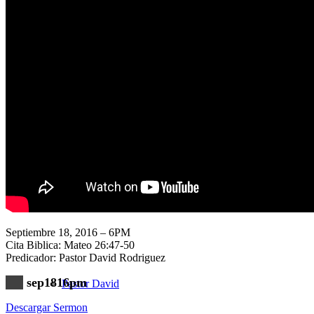
Nuestra Iglesia
Nuevo Visitante
Campaña Pro-templo
Septiembre 18, 2016 – 6PM
Cita Biblica: Mateo 26:47-50
Predicador: Pastor David Rodriguez
sep1816pm
Pastor David
Descargar Sermon