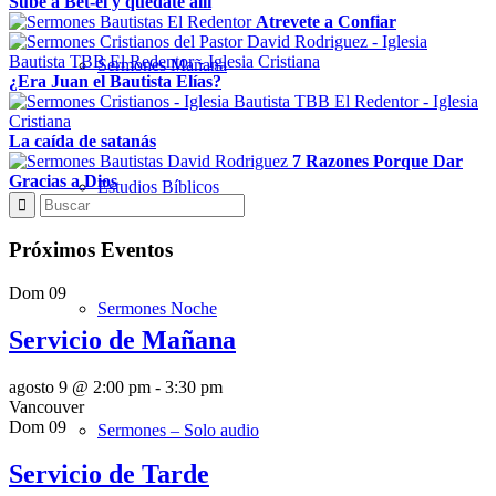
Sube a Bet-el y quédate allí
Atrevete a Confiar
Sermones Mañana
¿Era Juan el Bautista Elías?
La caída de satanás
7 Razones Porque Dar
Gracias a Dios
Estudios Bíblicos
Próximos Eventos
Dom
09
Sermones Noche
Servicio de Mañana
agosto 9 @ 2:00 pm
-
3:30 pm
Vancouver
Dom
09
Sermones – Solo audio
Servicio de Tarde