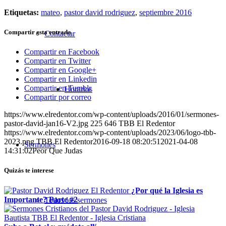
Etiquetas:
mateo
,
pastor david rodriguez
,
septiembre 2016
Compartir esta entrada
Contactar
Compartir en Facebook
Compartir en Twitter
Compartir en Google+
Compartir en Linkedin
Compartir en Tumblr
Horarios
Compartir por correo
https://www.elredentor.com/wp-content/uploads/2016/01/sermones-
pastor-david-jan16-V2.jpg
225
646
TBB El Redentor
https://www.elredentor.com/wp-content/uploads/2023/06/logo-tbb-
2023.png
TBB El Redentor
2016-09-18 08:20:51
2021-04-08
Sermones
14:31:02
Peor Que Judas
Quizás te interese
¿Por qué la Iglesia es
Importante? Parte #2
Todos los sermones