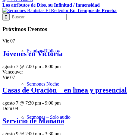
Los atributos de Dios, su Infinitud / Inmensidad
En Tiempos de Prueba
Sermones Mañana
Próximos Eventos
Vie
07
Estudios Bíblicos
Jóvenes en Victoria
agosto 7 @ 7:00 pm
-
8:00 pm
Vancouver
Vie
07
Sermones Noche
Casas de Oración – en línea y presencial
agosto 7 @ 7:30 pm
-
9:00 pm
Dom
09
Sermones – Solo audio
Servicio de Mañana
agosto 9 @ 2:00 pm
-
3:30 pm