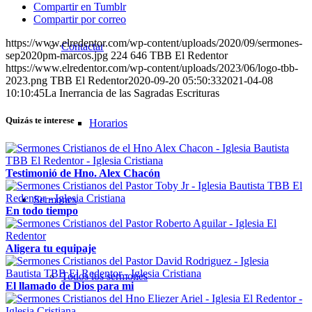
Compartir en Tumblr
Compartir por correo
https://www.elredentor.com/wp-content/uploads/2020/09/sermones-
Contactar
sep2020pm-marcos.jpg
224
646
TBB El Redentor
https://www.elredentor.com/wp-content/uploads/2023/06/logo-tbb-
2023.png
TBB El Redentor
2020-09-20 05:50:33
2021-04-08
10:10:45
La Inerrancia de las Sagradas Escrituras
Quizás te interese
Horarios
Testimonió de Hno. Alex Chacón
Sermones
En todo tiempo
Aligera tu equipaje
Todos los sermones
El llamado de Dios para mi