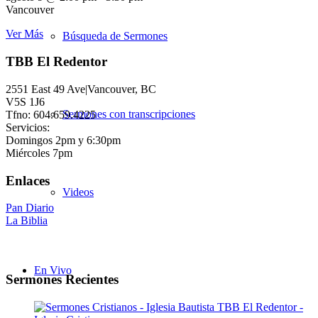
Vancouver
Ver Más
Búsqueda de Sermones
TBB El Redentor
2551 East 49 Ave|Vancouver, BC
V5S 1J6
Sermones con transcripciones
Tfno: 604.659.4225
Servicios:
Domingos 2pm y 6:30pm
Miércoles 7pm
Enlaces
Videos
Pan Diario
La Biblia
En Vivo
Sermones Recientes