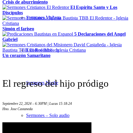
Crisis de aburrimiento
El Espíritu Santo y Los
Discípulos
Sermones Mañana
Simón el fariseo
5 Declaraciones del Angel
Gabriel
Estudios Bíblicos
Un corazón Samaritano
El regreso del hijo pródigo
Sermones Noche
Septiembre 22, 2024 – 6:30PM | Lucas 15:18-24
Hno. Jose Castaneda
Sermones – Solo audio