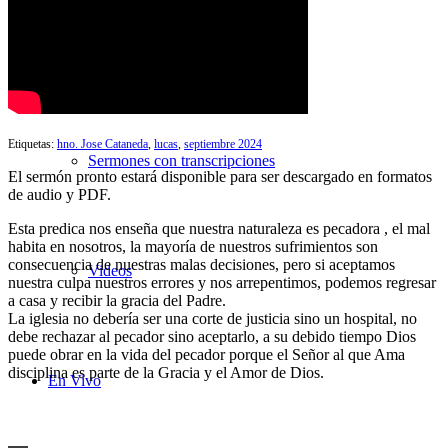
Búsqueda de Sermones
Etiquetas:
hno. Jose Cataneda
,
lucas
,
septiembre 2024
Sermones con transcripciones
El sermón pronto estará disponible para ser descargado en formatos
de audio y PDF.
Esta predica nos enseña que nuestra naturaleza es pecadora , el mal
habita en nosotros, la mayoría de nuestros sufrimientos son
consecuencia de nuestras malas decisiones, pero si aceptamos
Videos
nuestra culpa nuestros errores y nos arrepentimos, podemos regresar
a casa y recibir la gracia del Padre.
La iglesia no debería ser una corte de justicia sino un hospital, no
debe rechazar al pecador sino aceptarlo, a su debido tiempo Dios
puede obrar en la vida del pecador porque el Señor al que Ama
disciplina es parte de la Gracia y el Amor de Dios.
En Vivo