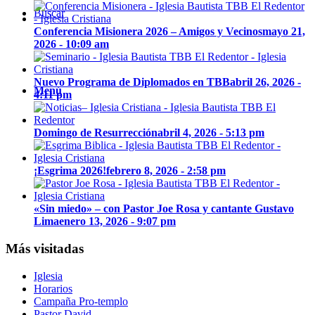
Buscar
Conferencia Misionera 2026 – Amigos y Vecinos
mayo 21,
2026 - 10:09 am
Nuevo Programa de Diplomados en TBB
abril 26, 2026 -
Menú
4:11 pm
Domingo de Resurrección
abril 4, 2026 - 5:13 pm
¡Esgrima 2026!
febrero 8, 2026 - 2:58 pm
«Sin miedo» – con Pastor Joe Rosa y cantante Gustavo
Lima
enero 13, 2026 - 9:07 pm
Más visitadas
Iglesia
Horarios
Campaña Pro-templo
Pastor David