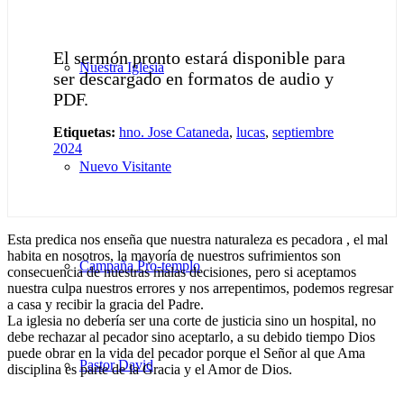
El sermón pronto estará disponible para
Nuestra Iglesia
ser descargado en formatos de audio y
PDF.
Etiquetas:
hno. Jose Cataneda
,
lucas
,
septiembre
2024
Nuevo Visitante
Esta predica nos enseña que nuestra naturaleza es pecadora , el mal
habita en nosotros, la mayoría de nuestros sufrimientos son
Campaña Pro-templo
consecuencia de nuestras malas decisiones, pero si aceptamos
nuestra culpa nuestros errores y nos arrepentimos, podemos regresar
a casa y recibir la gracia del Padre.
La iglesia no debería ser una corte de justicia sino un hospital, no
debe rechazar al pecador sino aceptarlo, a su debido tiempo Dios
puede obrar en la vida del pecador porque el Señor al que Ama
Pastor David
disciplina es parte de la Gracia y el Amor de Dios.