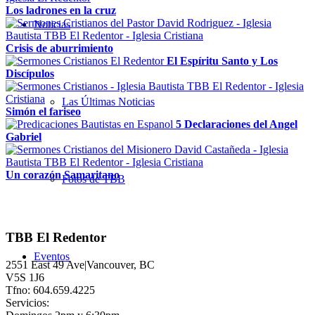
Los ladrones en la cruz
Noticias
Crisis de aburrimiento
El Espíritu Santo y Los
Discípulos
Las Últimas Noticias
Simón el fariseo
5 Declaraciones del Angel
Gabriel
Un corazón Samaritano
Fotos de TBB
TBB El Redentor
Eventos
2551 East 49 Ave|Vancouver, BC
V5S 1J6
Tfno: 604.659.4225
Servicios: