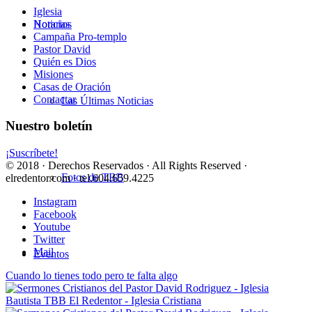
Iglesia
Horarios
Noticias
Campaña Pro-templo
Pastor David
Quién es Dios
Misiones
Casas de Oración
Contactar
Las Últimas Noticias
Nuestro boletín
¡Suscríbete!
© 2018 · Derechos Reservados · All Rights Reserved ·
Fotos de TBB
elredentor.com · tel.604.659.4225
Instagram
Facebook
Youtube
Twitter
Mail
Eventos
Cuando lo tienes todo pero te falta algo