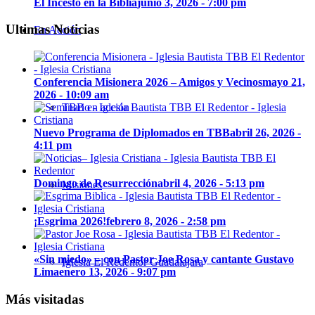
El Incesto en la Biblia
junio 3, 2026 - 7:00 pm
Ultimas Noticias
En Acción
Conferencia Misionera 2026 – Amigos y Vecinos
mayo 21,
2026 - 10:09 am
TBB en acción
Nuevo Programa de Diplomados en TBB
abril 26, 2026 -
4:11 pm
Domingo de Resurrección
abril 4, 2026 - 5:13 pm
Misiones
¡Esgrima 2026!
febrero 8, 2026 - 2:58 pm
«Sin miedo» – con Pastor Joe Rosa y cantante Gustavo
Iglesia El Redentor Guadalajara
Lima
enero 13, 2026 - 9:07 pm
Más visitadas