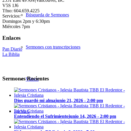
2551 East 49 Ave|Vancouver, BC
V5S 1J6
Tfno: 604.659.4225
Búsqueda de Sermones
Servicios:
Domingos 2pm y 6:30pm
Miércoles 7pm
Enlaces
Sermones con transcripciones
Pan Diario
La Biblia
Sermones Recientes
Videos
Dios guardó mi alma
junio 21, 2026 - 2:00 pm
En Vivo
Entendiendo el Sufrimiento
junio 14, 2026 - 2:00 pm