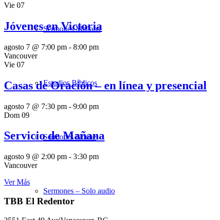
Vie
07
Jóvenes en Victoria
Sermones Mañana
agosto 7 @ 7:00 pm
-
8:00 pm
Vancouver
Vie
07
Estudios Bíblicos
Casas de Oración – en línea y presencial
agosto 7 @ 7:30 pm
-
9:00 pm
Dom
09
Servicio de Mañana
Sermones Noche
agosto 9 @ 2:00 pm
-
3:30 pm
Vancouver
Ver Más
Sermones – Solo audio
TBB El Redentor