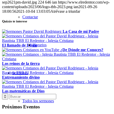
sep2621pm-david.jpg
224
646
ian
https://www.elredentor.com/wp-
content/uploads/2023/06/logo-tbb-2023.png
ian
2021-09-26
18:00:56
2021-10-04 13:03:05
Atrévase a triunfar
Contactar
Quizás te interese
La Casa de mi Padre
Horarios
El llamado de Eliseo
¿De Dónde me Conoces?
Los reinos de la tierra
Sermones
Entrenamiento divino
Las matemáticas de Dios
Todos los sermones
Próximos Eventos